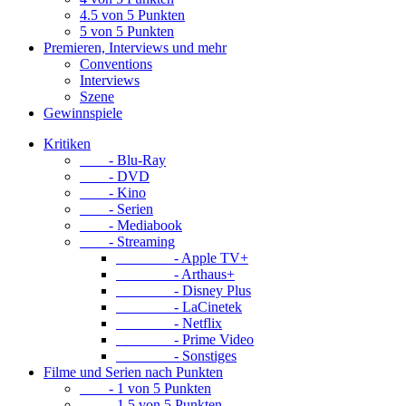
4.5 von 5 Punkten
5 von 5 Punkten
Premieren, Interviews und mehr
Conventions
Interviews
Szene
Gewinnspiele
Kritiken
- Blu-Ray
- DVD
- Kino
- Serien
- Mediabook
- Streaming
- Apple TV+
- Arthaus+
- Disney Plus
- LaCinetek
- Netflix
- Prime Video
- Sonstiges
Filme und Serien nach Punkten
- 1 von 5 Punkten
- 1.5 von 5 Punkten