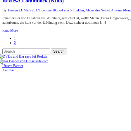
Review: Lommbock (Kino)
By
Thomas
23. März 2017
1 comment
Kino
4 von 5 Punkten
,
Alexandra Neldel
,
Antoine Monot
Inhalt: Als er vor 15 Jahren aus Würzburg geflüchtet ist, wollte Stefan (Lucas Gregorowicz, 
aufzubauen, die kurz vor der Eröffnung steht. Dazu steht er auch noch […]
Read More
1
2
Unsere Partner
Autoren