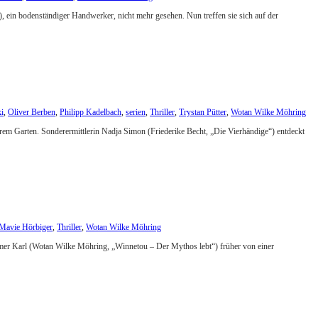
), ein bodenständiger Handwerker, nicht mehr gesehen. Nun treffen sie sich auf der
ki
,
Oliver Berben
,
Philipp Kadelbach
,
serien
,
Thriller
,
Trystan Pütter
,
Wotan Wilke Möhring
ihrem Garten. Sonderermittlerin Nadja Simon (Friederike Becht, „Die Vierhändige“) entdeckt
Mavie Hörbiger
,
Thriller
,
Wotan Wilke Möhring
ehmer Karl (Wotan Wilke Möhring, „Winnetou – Der Mythos lebt“) früher von einer