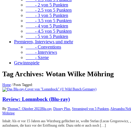
- 2 von 5 Punkten
- 2.5 von 5 Punkten
- 3 von 5 Punkten
- 3.5 von 5 Punkten
- 4 von 5 Punkten
- 4.5 von 5 Punkten
- 5 von 5 Punkten
Premieren, Interviews und mehr
- Conventions
- Interviews
- Szene
Gewinnspiele
Tag Archives:
Wotan Wilke Möhring
Home
/
Posts Tagged:
Review: Lommbock (Blu-ray)
By
Thomas
7. Oktober 2022
Blu-ray
,
Disney Plus
,
Streaming
4 von 5 Punkten
,
Alexandra Nel
Möhring
Inhalt: Als er vor 15 Jahren aus Würzburg geflüchtet ist, wollte Stefan (Lucas Gregorowicz, 
aufzubauen, die kurz vor der Eröffnung steht. Dazu steht er auch noch […]