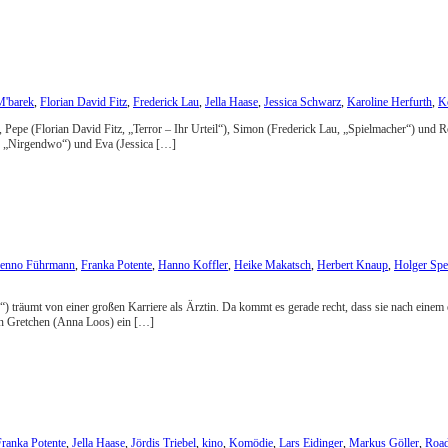
M'barek
,
Florian David Fitz
,
Frederick Lau
,
Jella Haase
,
Jessica Schwarz
,
Karoline Herfurth
,
K
, Pepe (Florian David Fitz, „Terror – Ihr Urteil“), Simon (Frederick Lau, „Spielmacher“) und
e, „Nirgendwo“) und Eva (Jessica […]
enno Führmann
,
Franka Potente
,
Hanno Koffler
,
Heike Makatsch
,
Herbert Knaup
,
Holger Sp
) träumt von einer großen Karriere als Ärztin. Da kommt es gerade recht, dass sie nach ein
in Gretchen (Anna Loos) ein […]
Franka Potente
,
Jella Haase
,
Jördis Triebel
,
kino
,
Komödie
,
Lars Eidinger
,
Markus Göller
,
Roa