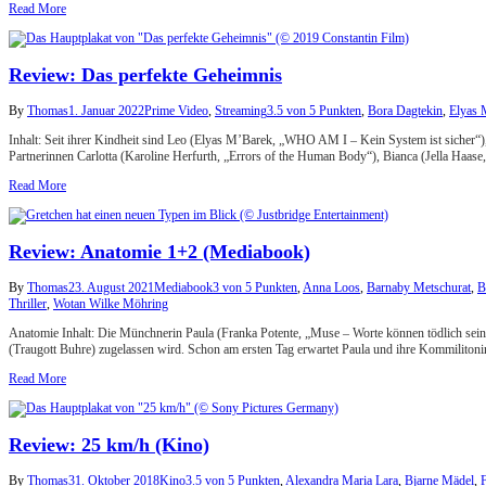
Read More
Review: Das perfekte Geheimnis
By
Thomas
1. Januar 2022
Prime Video
,
Streaming
3.5 von 5 Punkten
,
Bora Dagtekin
,
Elyas 
Inhalt: Seit ihrer Kindheit sind Leo (Elyas M’Barek, „WHO AM I – Kein System ist sicher“)
Partnerinnen Carlotta (Karoline Herfurth, „Errors of the Human Body“), Bianca (Jella Haas
Read More
Review: Anatomie 1+2 (Mediabook)
By
Thomas
23. August 2021
Mediabook
3 von 5 Punkten
,
Anna Loos
,
Barnaby Metschurat
,
B
Thriller
,
Wotan Wilke Möhring
Anatomie Inhalt: Die Münchnerin Paula (Franka Potente, „Muse – Worte können tödlich sein“
(Traugott Buhre) zugelassen wird. Schon am ersten Tag erwartet Paula und ihre Kommiliton
Read More
Review: 25 km/h (Kino)
By
Thomas
31. Oktober 2018
Kino
3.5 von 5 Punkten
,
Alexandra Maria Lara
,
Bjarne Mädel
,