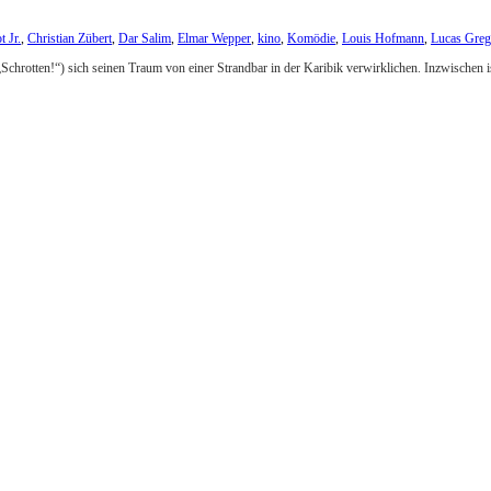
 Jr.
,
Christian Zübert
,
Dar Salim
,
Elmar Wepper
,
kino
,
Komödie
,
Louis Hofmann
,
Lucas Greg
„Schrotten!“) sich seinen Traum von einer Strandbar in der Karibik verwirklichen. Inzwischen is