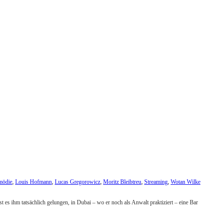
ödie
,
Louis Hofmann
,
Lucas Gregorowicz
,
Moritz Bleibtreu
,
Streaming
,
Wotan Wilke
t es ihm tatsächlich gelungen, in Dubai – wo er noch als Anwalt praktiziert – eine Bar