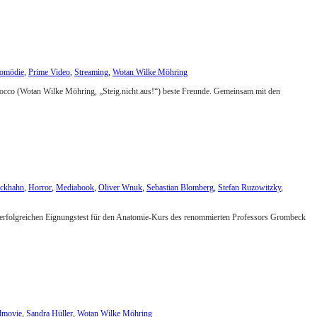
omödie
,
Prime Video
,
Streaming
,
Wotan Wilke Möhring
 Rocco (Wotan Wilke Möhring, „Steig.nicht.aus!“) beste Freunde. Gemeinsam mit den
eckhahn
,
Horror
,
Mediabook
,
Oliver Wnuk
,
Sebastian Blomberg
,
Stefan Ruzowitzky
,
em erfolgreichen Eignungstest für den Anatomie-Kurs des renommierten Professors Grombeck
dmovie
,
Sandra Hüller
,
Wotan Wilke Möhring