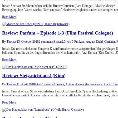
Inhalt: Seit fast 30 Jahren haben sich die Brüder Christian (Lars Eidinger, „Mackie Messer 
Beerdigung ihres Vaters wieder. Nach ein paar Anlaufschwierigkeiten finden die komplett un
Read More
Review: Parfum – Episode 1-3 (Film Festival Cologne)
By
Thomas
15. Oktober 2018
2 comments
Serien
2.5 von 5 Punkten
,
August Diehl
,
Christian F
Inhalt: Die recht unbekannte Sängerin K wird brutal ermordet aufgefunden: Mit gewaltigen Ei
bald eine Spur, die zu den Jugendfreunden der Musikerin führt: Arzt Roman (Ken Duken, 
Read More
Review: Steig.nicht.aus! (Kino)
By
Thomas
11. April 2018
Kino
2.5 von 5 Punkten
,
Action
,
Aleksandar Jovanovic
,
Carlo Tho
Inhalt: Um seine Frau Simone (Christiane Paul, „Ostfriesenkiller“) zum Hochzeitstag zu üb
Geschäftsreise zurück. Da aber schon der nächste berufliche Termin dazwischen funkt, möc
Read More