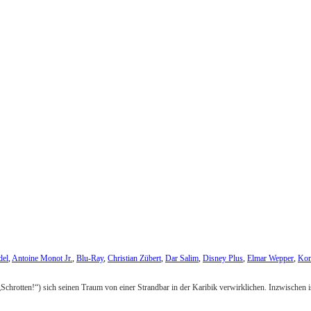
del
,
Antoine Monot Jr.
,
Blu-Ray
,
Christian Zübert
,
Dar Salim
,
Disney Plus
,
Elmar Wepper
,
Kom
„Schrotten!“) sich seinen Traum von einer Strandbar in der Karibik verwirklichen. Inzwischen is