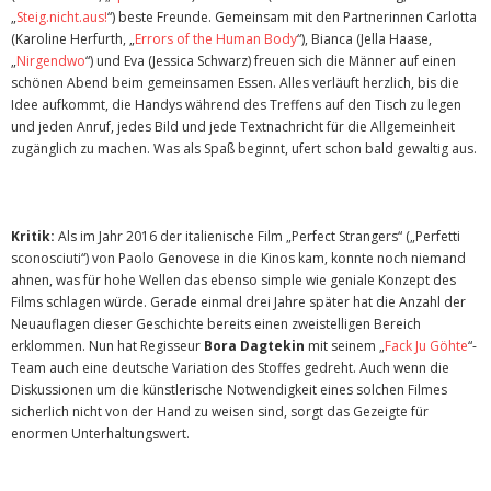
„
Steig.nicht.aus!
“) beste Freunde. Gemeinsam mit den Partnerinnen Carlotta
(Karoline Herfurth, „
Errors of the Human Body
“), Bianca (Jella Haase,
„
Nirgendwo
“) und Eva (Jessica Schwarz) freuen sich die Männer auf einen
schönen Abend beim gemeinsamen Essen. Alles verläuft herzlich, bis die
Idee aufkommt, die Handys während des Treffens auf den Tisch zu legen
und jeden Anruf, jedes Bild und jede Textnachricht für die Allgemeinheit
zugänglich zu machen. Was als Spaß beginnt, ufert schon bald gewaltig aus.
Kritik:
Als im Jahr 2016 der italienische Film „Perfect Strangers“ („Perfetti
sconosciuti“) von Paolo Genovese in die Kinos kam, konnte noch niemand
ahnen, was für hohe Wellen das ebenso simple wie geniale Konzept des
Films schlagen würde. Gerade einmal drei Jahre später hat die Anzahl der
Neuauflagen dieser Geschichte bereits einen zweistelligen Bereich
erklommen. Nun hat Regisseur
Bora Dagtekin
mit seinem „
Fack Ju Göhte
“-
Team auch eine deutsche Variation des Stoffes gedreht. Auch wenn die
Diskussionen um die künstlerische Notwendigkeit eines solchen Filmes
sicherlich nicht von der Hand zu weisen sind, sorgt das Gezeigte für
enormen Unterhaltungswert.