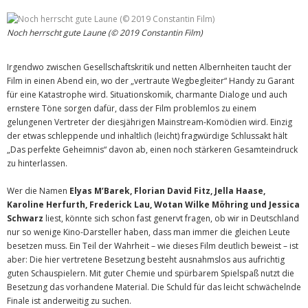
Noch herrscht gute Laune (© 2019 Constantin Film)
Irgendwo zwischen Gesellschaftskritik und netten Albernheiten taucht der
Film in einen Abend ein, wo der „vertraute Wegbegleiter“ Handy zu Garant
für eine Katastrophe wird. Situationskomik, charmante Dialoge und auch
ernstere Töne sorgen dafür, dass der Film problemlos zu einem
gelungenen Vertreter der diesjährigen Mainstream-Komödien wird. Einzig
der etwas schleppende und inhaltlich (leicht) fragwürdige Schlussakt hält
„Das perfekte Geheimnis“ davon ab, einen noch stärkeren Gesamteindruck
zu hinterlassen.
Wer die Namen
Elyas M’Barek, Florian David Fitz, Jella Haase,
Karoline Herfurth, Frederick Lau, Wotan Wilke Möhring und Jessica
Schwarz
liest, könnte sich schon fast genervt fragen, ob wir in Deutschland
nur so wenige Kino-Darsteller haben, dass man immer die gleichen Leute
besetzen muss. Ein Teil der Wahrheit – wie dieses Film deutlich beweist – ist
aber: Die hier vertretene Besetzung besteht ausnahmslos aus aufrichtig
guten Schauspielern. Mit guter Chemie und spürbarem Spielspaß nutzt die
Besetzung das vorhandene Material. Die Schuld für das leicht schwächelnde
Finale ist anderweitig zu suchen.