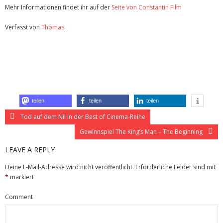
Mehr Informationen findet ihr auf der
Seite von Constantin Film
Verfasst von
Thomas
.
Zuletzt geändert am
01.01.2022
Review: Das perfekte Geheimnis (Kino)
teilen
teilen
teilen
Tod auf dem Nil in der Best of Cinema-Reihe
Gewinnspiel The King’s Man – The Beginning
LEAVE A REPLY
Deine E-Mail-Adresse wird nicht veröffentlicht.
Erforderliche Felder sind mit
*
markiert
Comment