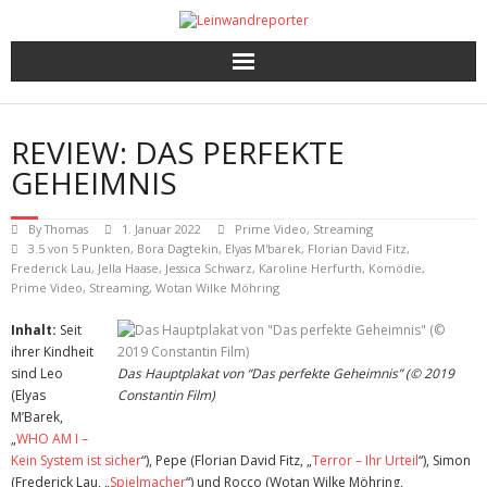
Kritiken
REVIEW: DAS PERFEKTE
Filme und Serien nach Punkten
GEHEIMNIS
Premieren, Interviews und mehr
By
Thomas
1. Januar 2022
Prime Video
,
Streaming
3.5 von 5 Punkten
,
Bora Dagtekin
,
Elyas M'barek
,
Florian David Fitz
,
Frederick Lau
,
Jella Haase
,
Jessica Schwarz
,
Karoline Herfurth
,
Komödie
,
Gewinnspiele
Prime Video
,
Streaming
,
Wotan Wilke Möhring
Inhalt:
Seit
ihrer Kindheit
sind Leo
Das Hauptplakat von “Das perfekte Geheimnis” (© 2019
(Elyas
Constantin Film)
M’Barek,
„
WHO AM I –
Kein System ist sicher
“), Pepe (Florian David Fitz, „
Terror – Ihr Urteil
“), Simon
(Frederick Lau, „
Spielmacher
“) und Rocco (Wotan Wilke Möhring,