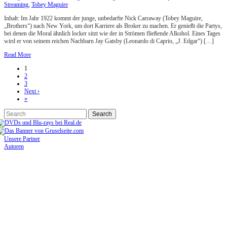
Streaming
,
Tobey Maguire
Inhalt: Im Jahr 1922 kommt der junge, unbedarfte Nick Carraway (Tobey Maguire,
„Brothers“) nach New York, um dort Karriere als Broker zu machen. Er genießt die Partys,
bei denen die Moral ähnlich locker sitzt wie der in Strömen fließende Alkohol. Eines Tages
wird er von seinem reichen Nachbarn Jay Gatsby (Leonardo di Caprio, „J. Edgar“) […]
Read More
1
2
3
Next ›
»
Unsere Partner
Autoren