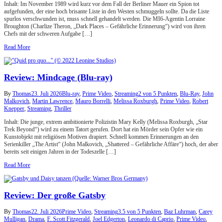
Inhalt: Im November 1989 wird kurz vor dem Fall der Berliner Mauer ein Spion tot
aufgefunden, der eine hoch brisante Liste in den Westen schmuggeln sollte. Da die Liste
spurlos verschwunden ist, muss schnell gehandelt werden. Die MI6-Agentin Lorraine
Broughton (Charlize Theron, „Dark Places – Gefährliche Erinnerung“) wird von ihren
Chefs mit der schweren Aufgabe […]
Read More
Review: Mindcage (Blu-ray)
By
Thomas
23. Juli 2026
Blu-ray
,
Prime Video
,
Streaming
2 von 5 Punkten
,
Blu-Ray
,
John
Malkovich
,
Martin Lawrence
,
Mauro Borrelli
,
Melissa Roxburgh
,
Prime Video
,
Robert
Knepper
,
Streaming
,
Thriller
Inhalt: Die junge, extrem ambitionierte Polizistin Mary Kelly (Melissa Roxburgh, „Star
Trek Beyond“) wird zu einem Tatort gerufen. Dort hat ein Mörder sein Opfer wie ein
Kunstobjekt mit religiösen Motiven drapiert. Schnell kommen Erinnerungen an den
Serienkiller „The Artist“ (John Malkovich, „Shattered – Gefährliche Affäre“) hoch, der aber
bereits seit einigen Jahren in der Todeszelle […]
Read More
Review: Der große Gatsby
By
Thomas
22. Juli 2026
Prime Video
,
Streaming
3.5 von 5 Punkten
,
Baz Luhrman
,
Carey
Mulligan
,
Drama
,
F. Scott Fitzgerald
,
Joel Edgerton
,
Leonardo di Caprio
,
Prime Video
,