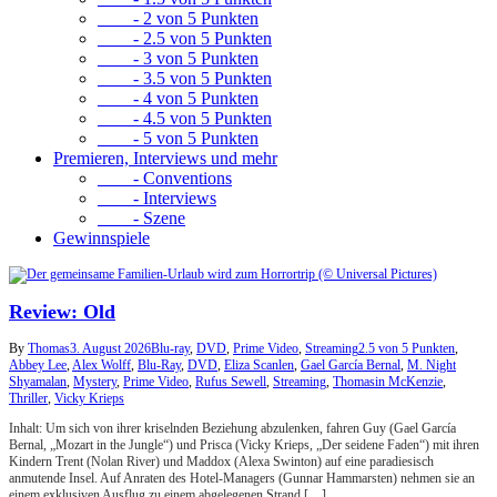
- 2 von 5 Punkten
- 2.5 von 5 Punkten
- 3 von 5 Punkten
- 3.5 von 5 Punkten
- 4 von 5 Punkten
- 4.5 von 5 Punkten
- 5 von 5 Punkten
Premieren, Interviews und mehr
- Conventions
- Interviews
- Szene
Gewinnspiele
Review: Old
By
Thomas
3. August 2026
Blu-ray
,
DVD
,
Prime Video
,
Streaming
2.5 von 5 Punkten
,
Abbey Lee
,
Alex Wolff
,
Blu-Ray
,
DVD
,
Eliza Scanlen
,
Gael García Bernal
,
M. Night
Shyamalan
,
Mystery
,
Prime Video
,
Rufus Sewell
,
Streaming
,
Thomasin McKenzie
,
Thriller
,
Vicky Krieps
Inhalt: Um sich von ihrer kriselnden Beziehung abzulenken, fahren Guy (Gael García
Bernal, „Mozart in the Jungle“) und Prisca (Vicky Krieps, „Der seidene Faden“) mit ihren
Kindern Trent (Nolan River) und Maddox (Alexa Swinton) auf eine paradiesisch
anmutende Insel. Auf Anraten des Hotel-Managers (Gunnar Hammarsten) nehmen sie an
einem exklusiven Ausflug zu einem abgelegenen Strand […]