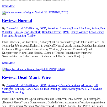
Read More
Review: Normal
By
Thomas
31. Juli 2026
Blu-ray
,
DVD
,
Sonstiges
,
Streaming
3 von 5 Punkten
,
Action
,
Ben
Wheatley
,
Blu-Ray
,
Bob Odenkirk
,
Brendan Fletcher
,
DVD
,
Henry Winkler
,
Lena Headey
,
Sonstiges
,
Streaming
,
Thriller
Inhalt: Ulysses (Bod Odenkirk, „Nobody“) hat ein paar anstrengende Jahre hinter sich. Da
kommt der Job als Aushilfssheriff in dem Kaff Normal gerade richtig. Zwischen harmlosen
Leuten wie Bürgermeister Kibner (Henry Winkler, „Parks and Recreation“) und
Kneipenwirtin Moira (Lena Headey, „Game of Thrones“) möchte der frustrierte
Gesetzeshüter zur Ruhe kommen. Doch ein Banküberfall macht ihm […]
Read More
Review: Dead Man’s Wire
By
Thomas
30. Juli 2026
Blu-ray
,
DVD
,
Streaming
3.5 von 5 Punkten
,
Al Pacino
,
Bill
Skarsgård
,
Blu-Ray
,
Cary Elwes
,
Colman Domingo
,
Dacre Montgomery
,
DVD
,
Myha'la
Herrold
,
Streaming
Inhalt: Eine Immobilien-Spekulation sollte das Leben von Tony Kiritsis (Bill Skarsgård,
„Hemlock Grove“) zum Guten wenden. Doch die Wucherzinsen und Verzögerungstaktiken
des Unternehmens Meridian Mortgage von M.L. Hall (Al Pacino, „Der Pate“) und dessen