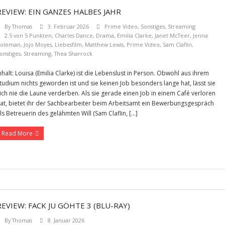
REVIEW: EIN GANZES HALBES JAHR
By
Thomas
3. Februar 2026
Prime Video
,
Sonstiges
,
Streaming
2.5 von 5 Punkten
,
Charles Dance
,
Drama
,
Emilia Clarke
,
Janet McTeer
,
Jenna
oleman
,
Jojo Moyes
,
Liebesfilm
,
Matthew Lewis
,
Prime Video
,
Sam Claflin
,
onstiges
,
Streaming
,
Thea Sharrock
nhalt: Louisa (Emilia Clarke) ist die Lebenslust in Person. Obwohl aus ihrem
tudium nichts geworden ist und sie keinen Job besonders lange hat, lässt sie
ich nie die Laune verderben. Als sie gerade einen Job in einem Café verloren
at, bietet ihr der Sachbearbeiter beim Arbeitsamt ein Bewerbungsgespräch
ls Betreuerin des gelähmten Will (Sam Claflin, […]
Read More
REVIEW: FACK JU GÖHTE 3 (BLU-RAY)
By
Thomas
8. Januar 2026