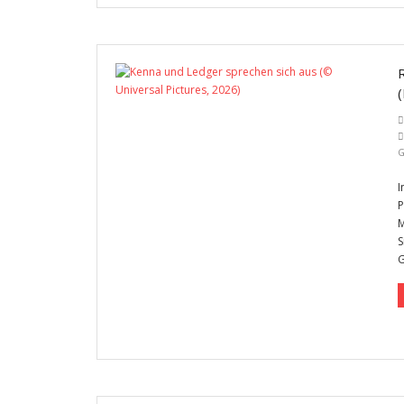
I
P
M
S
G