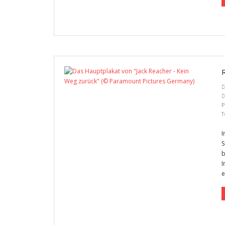
P
T
I
S
b
I
e