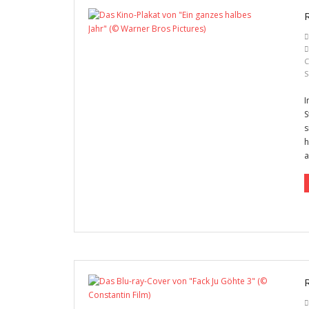
C
S
I
S
s
h
a