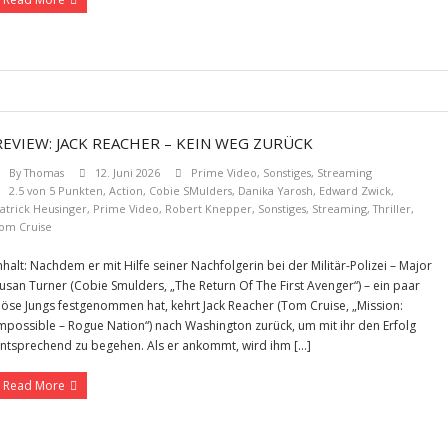
REVIEW: JACK REACHER – KEIN WEG ZURÜCK
By
Thomas
12. Juni 2026
Prime Video
,
Sonstiges
,
Streaming
2.5 von 5 Punkten
,
Action
,
Cobie SMulders
,
Danika Yarosh
,
Edward Zwick
,
atrick Heusinger
,
Prime Video
,
Robert Knepper
,
Sonstiges
,
Streaming
,
Thriller
,
om Cruise
nhalt: Nachdem er mit Hilfe seiner Nachfolgerin bei der Militär-Polizei – Major
usan Turner (Cobie Smulders, „The Return Of The First Avenger“) – ein paar
öse Jungs festgenommen hat, kehrt Jack Reacher (Tom Cruise, „Mission:
mpossible – Rogue Nation“) nach Washington zurück, um mit ihr den Erfolg
ntsprechend zu begehen. Als er ankommt, wird ihm […]
Read More