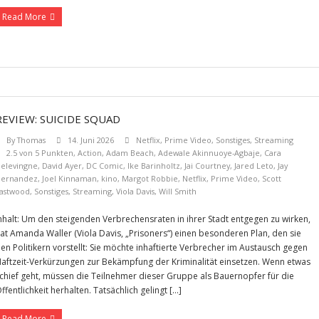
Read More
REVIEW: SUICIDE SQUAD
By
Thomas
14. Juni 2026
Netflix
,
Prime Video
,
Sonstiges
,
Streaming
2.5 von 5 Punkten
,
Action
,
Adam Beach
,
Adewale Akinnuoye-Agbaje
,
Cara
elevingne
,
David Ayer
,
DC Comic
,
Ike Barinholtz
,
Jai Courtney
,
Jared Leto
,
Jay
ernandez
,
Joel Kinnaman
,
kino
,
Margot Robbie
,
Netflix
,
Prime Video
,
Scott
astwood
,
Sonstiges
,
Streaming
,
Viola Davis
,
Will Smith
nhalt: Um den steigenden Verbrechensraten in ihrer Stadt entgegen zu wirken,
at Amanda Waller (Viola Davis, „Prisoners“) einen besonderen Plan, den sie
en Politikern vorstellt: Sie möchte inhaftierte Verbrecher im Austausch gegen
aftzeit-Verkürzungen zur Bekämpfung der Kriminalität einsetzen. Wenn etwas
chief geht, müssen die Teilnehmer dieser Gruppe als Bauernopfer für die
ffentlichkeit herhalten. Tatsächlich gelingt […]
Read More