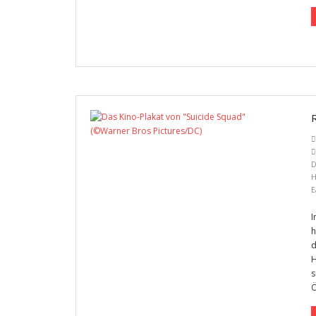
D
H
E
I
h
d
H
s
Ö