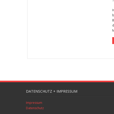
S
I
b
B
d
M
DATENSCHUTZ + IMPRESSUM
Impressum
Datenschutz