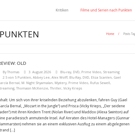
Kritiken
Filme und Serien nach Punkten
5 PUNKTEN
Home
/
Posts Ta
REVIEW: OLD
By
Thomas
3. August 2026
Blu-ray
,
DVD
,
Prime Video
,
Streaming
2.5 von 5 Punkten
,
Abbey Lee
,
Alex Wolff
,
Blu-Ray
,
DVD
,
Eliza Scanlen
,
Gael
arcía Bernal
,
M. Night Shyamalan
,
Mystery
,
Prime Video
,
Rufus Sewell
,
treaming
,
Thomasin McKenzie
,
Thriller
,
Vicky Krieps
nhalt: Um sich von ihrer kriselnden Beziehung abzulenken, fahren Guy (Gael
arcía Bernal, „Mozart in the Jungle“) und Prisca (Vicky Krieps, „Der seidene
aden“) mit ihren Kindern Trent (Nolan River) und Maddox (Alexa Swinton) auf
ine paradiesisch anmutende Insel. Auf Anraten des Hotel-Managers (Gunnar
ammarsten) nehmen sie an einem exklusiven Ausflug zu einem abgelegenen
trand […]