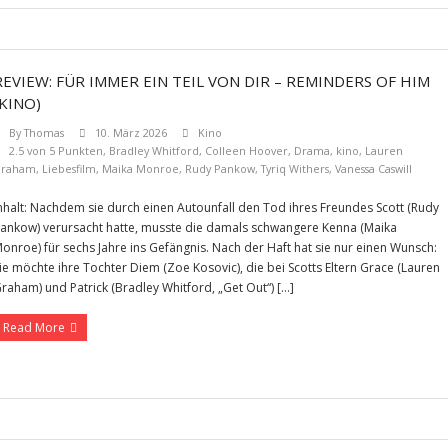
REVIEW: FÜR IMMER EIN TEIL VON DIR – REMINDERS OF HIM
(KINO)
By
Thomas
10. März 2026
Kino
2.5 von 5 Punkten
,
Bradley Whitford
,
Colleen Hoover
,
Drama
,
kino
,
Lauren
Graham
,
Liebesfilm
,
Maika Monroe
,
Rudy Pankow
,
Tyriq Withers
,
Vanessa Caswill
nhalt: Nachdem sie durch einen Autounfall den Tod ihres Freundes Scott (Rudy
ankow) verursacht hatte, musste die damals schwangere Kenna (Maika
onroe) für sechs Jahre ins Gefängnis. Nach der Haft hat sie nur einen Wunsch:
ie möchte ihre Tochter Diem (Zoe Kosovic), die bei Scotts Eltern Grace (Lauren
raham) und Patrick (Bradley Whitford, „Get Out“) […]
Read More