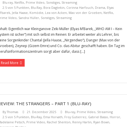
Blu-ray
,
Netflix
,
Prime Video
,
Sonstiges
,
Streaming
2.5 von 5 Punkten
,
Blu-Ray
,
Bora Dagtekin
,
Corinna Harfouch
,
Drama
,
Elyas
'barek
,
Jella Haase
,
Komödie
,
Lea von Acken
,
Max von der Groeben
,
Netflix
,
rime Video
,
Sandra Hüller
,
Sonstiges
,
Streaming
nhalt: Eigentlich war Kleinganove Zeki Müller (Elyas M’Barek, „WHO AM I – Kein
ystem ist sicher“) mit sich selbst im Reinen: Er arbeitet weiter als Lehrer, bis
eine Sorgenkinder Chantal (Jella Haase, „Nirgendwo“), Danger (Max von der
roeben), Zeynep (Gizem Emre) und Co. das Abitur geschafft haben. Ein Tag im
erufsinformationszentrum sorgt aber dafür, dass […]
Read More
REVIEW: THE STRANGERS – PART 1 (BLU-RAY)
By
Thomas
21. Dezember 2025
Blu-ray
,
Prime Video
,
Streaming
2.5 von 5 Punkten
,
Blu-Ray
,
Ema Horvath
,
Froy Gutierrez
,
Gabriel Basso
,
Horror
,
adelaine Petsch
,
Prime Video
,
Rachel Shenton
,
Renny Harlin
,
Ryan Bown
,