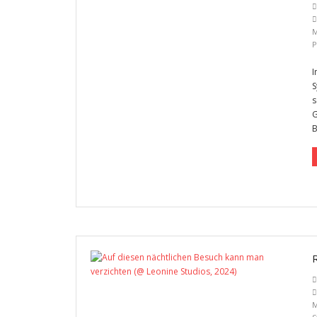
M
P
I
S
s
G
B
M