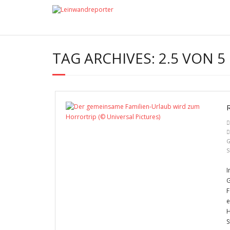
TAG ARCHIVES:
2.5 VON 
G
S
I
G
F
e
H
S