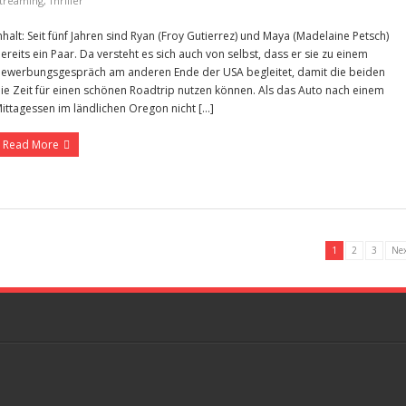
treaming
,
Thriller
nhalt: Seit fünf Jahren sind Ryan (Froy Gutierrez) und Maya (Madelaine Petsch)
ereits ein Paar. Da versteht es sich auch von selbst, dass er sie zu einem
ewerbungsgespräch am anderen Ende der USA begleitet, damit die beiden
ie Zeit für einen schönen Roadtrip nutzen können. Als das Auto nach einem
ittagessen im ländlichen Oregon nicht […]
Read More
1
2
3
Nex