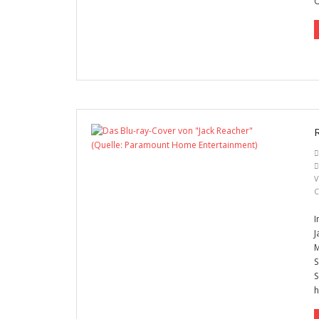
Ö
V
C
I
J
M
S
S
h