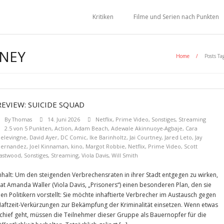
Kritiken
Filme und Serien nach Punkten
TNEY
Home
/
Posts Ta
REVIEW: SUICIDE SQUAD
By
Thomas
14. Juni 2026
Netflix
,
Prime Video
,
Sonstiges
,
Streaming
2.5 von 5 Punkten
,
Action
,
Adam Beach
,
Adewale Akinnuoye-Agbaje
,
Cara
elevingne
,
David Ayer
,
DC Comic
,
Ike Barinholtz
,
Jai Courtney
,
Jared Leto
,
Jay
ernandez
,
Joel Kinnaman
,
kino
,
Margot Robbie
,
Netflix
,
Prime Video
,
Scott
astwood
,
Sonstiges
,
Streaming
,
Viola Davis
,
Will Smith
nhalt: Um den steigenden Verbrechensraten in ihrer Stadt entgegen zu wirken,
at Amanda Waller (Viola Davis, „Prisoners“) einen besonderen Plan, den sie
en Politikern vorstellt: Sie möchte inhaftierte Verbrecher im Austausch gegen
aftzeit-Verkürzungen zur Bekämpfung der Kriminalität einsetzen. Wenn etwas
chief geht, müssen die Teilnehmer dieser Gruppe als Bauernopfer für die