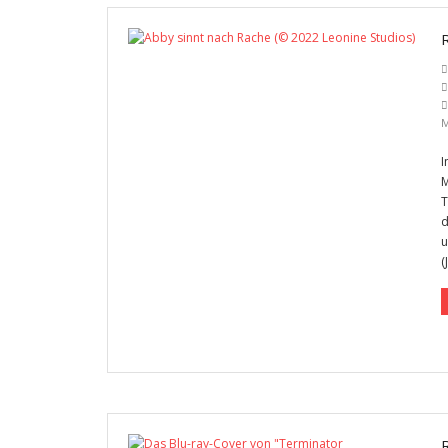
I
M
T
d
u
(