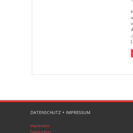
T
I
u
v
d
„
[
DATENSCHUTZ + IMPRESSUM
Impressum
Datenschutz