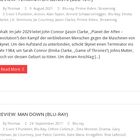
By
Thomas
9. August 2021
Blu-ray
,
Prime Video
,
Streaming
3.5 von 5 Punkten
,
Action
,
Alan Taylor
,
Arnold Schwarzenegger
,
Blu-Ray
,
Emilia
larke
,
J.K. Simmons
,
Jai Courtney
,
Jason Clarke
,
Prime Video
,
Streaming
nhalt: Im Jahr 2029 leitet John Connor (Jason Clarke, „Planet der Affen –
evolution“) den Kampf der verbliebenen Menschen gegen die Maschinen von
kynet. Um den Aufstand zu unterbinden, schickt Skynet einen Terminator ins
ahr 1984, um Sarah Connor (Emilia Clarke, „Game of Thrones“), Johns Mutter,
och vor dessen Geburt zu töten. Um diesen Anschlag […]
Read More
REVIEW: MAN DOWN (BLU-RAY)
By
Thomas
24. September 2017
Blu-ray
3.5 von 5 Punkten
,
Blu-Ray
,
Clifton Collins Jr.
,
Dito Montiel
,
Drama
,
Gary
Oldman
,
Jai Courtney
,
Jose Pablo Cantillo
,
Kate Mara
,
Kriegsfilm
,
Shia LaBeouf
,