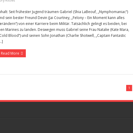
ory Kittles
nhalt: Seit frühester Jugend träumen Gabriel (Shia LaBeouf, „Nymphomaniac“)
nd sein bester Freund Devin (Jai Courtney, „Felony – Ein Moment kann alles
erändern“) von einer Karriere beim Militär. Tatsächlich gelingt es beiden, bei
en Marines zu landen. Deswegen muss Gabriel seine Frau Natalie (Kate Mara,
Cold Blood“) und seinen Sohn Jonathan (Charlie Shotwell, „Captain Fantastic
…]
Read More
1