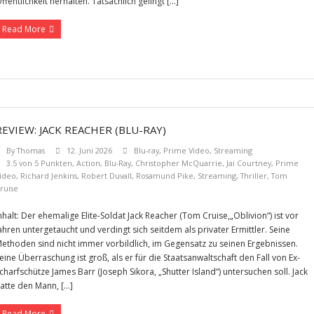
ffentlichkeit herhalten. Tatsächlich gelingt […]
Read More
REVIEW: JACK REACHER (BLU-RAY)
By
Thomas
12. Juni 2026
Blu-ray
,
Prime Video
,
Streaming
3.5 von 5 Punkten
,
Action
,
Blu-Ray
,
Christopher McQuarrie
,
Jai Courtney
,
Prime
ideo
,
Richard Jenkins
,
Robert Duvall
,
Rosamund Pike
,
Streaming
,
Thriller
,
Tom
ruise
nhalt: Der ehemalige Elite-Soldat Jack Reacher (Tom Cruise,„Oblivion“) ist vor
ahren untergetaucht und verdingt sich seitdem als privater Ermittler. Seine
ethoden sind nicht immer vorbildlich, im Gegensatz zu seinen Ergebnissen.
eine Überraschung ist groß, als er für die Staatsanwaltschaft den Fall von Ex-
charfschütze James Barr (Joseph Sikora, „Shutter Island“) untersuchen soll. Jack
atte den Mann, […]
Read More