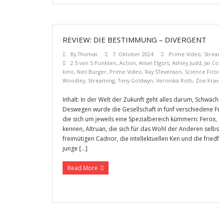
REVIEW: DIE BESTIMMUNG – DIVERGENT
By
Thomas
7. Oktober 2024
Prime Video
,
Strea
2.5 von 5 Punkten
,
Action
,
Ansel Elgort
,
Ashley Judd
,
Jai C
kino
,
Neil Burger
,
Prime Video
,
Ray STevenson
,
Science Fict
Woodley
,
Streaming
,
Tony Goldwyn
,
Veronika Roth
,
Zoe Krav
Inhalt: In der Welt der Zukunft geht alles darum, Schwäc
Deswegen wurde die Gesellschaft in fünf verschiedene Fr
die sich um jeweils eine Spezialbereich kümmern: Ferox, 
kennen, Altruan, die sich für das Wohl der Anderen selb
freimütigen Cadnor, die intellektuellen Ken und die fried
junge […]
Read More