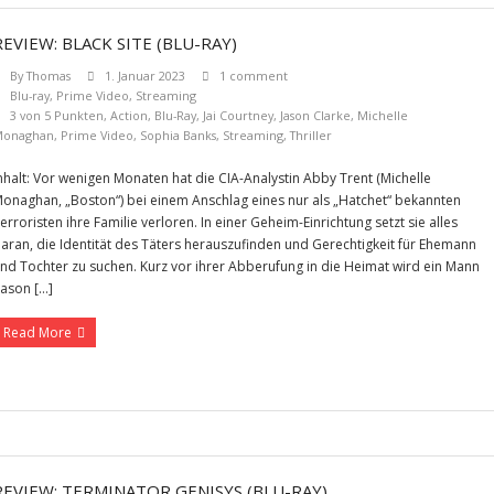
REVIEW: BLACK SITE (BLU-RAY)
By
Thomas
1. Januar 2023
1 comment
Blu-ray
,
Prime Video
,
Streaming
3 von 5 Punkten
,
Action
,
Blu-Ray
,
Jai Courtney
,
Jason Clarke
,
Michelle
Monaghan
,
Prime Video
,
Sophia Banks
,
Streaming
,
Thriller
nhalt: Vor wenigen Monaten hat die CIA-Analystin Abby Trent (Michelle
onaghan, „Boston“) bei einem Anschlag eines nur als „Hatchet“ bekannten
erroristen ihre Familie verloren. In einer Geheim-Einrichtung setzt sie alles
aran, die Identität des Täters herauszufinden und Gerechtigkeit für Ehemann
nd Tochter zu suchen. Kurz vor ihrer Abberufung in die Heimat wird ein Mann
Jason […]
Read More
REVIEW: TERMINATOR GENISYS (BLU-RAY)