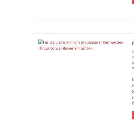
J
R
I
v
S
r
W