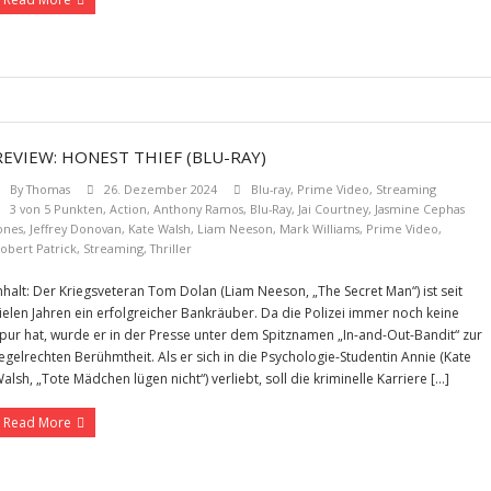
REVIEW: HONEST THIEF (BLU-RAY)
By
Thomas
26. Dezember 2024
Blu-ray
,
Prime Video
,
Streaming
3 von 5 Punkten
,
Action
,
Anthony Ramos
,
Blu-Ray
,
Jai Courtney
,
Jasmine Cephas
ones
,
Jeffrey Donovan
,
Kate Walsh
,
Liam Neeson
,
Mark Williams
,
Prime Video
,
obert Patrick
,
Streaming
,
Thriller
nhalt: Der Kriegsveteran Tom Dolan (Liam Neeson, „The Secret Man“) ist seit
ielen Jahren ein erfolgreicher Bankräuber. Da die Polizei immer noch keine
pur hat, wurde er in der Presse unter dem Spitznamen „In-and-Out-Bandit“ zur
egelrechten Berühmtheit. Als er sich in die Psychologie-Studentin Annie (Kate
alsh, „Tote Mädchen lügen nicht“) verliebt, soll die kriminelle Karriere […]
Read More