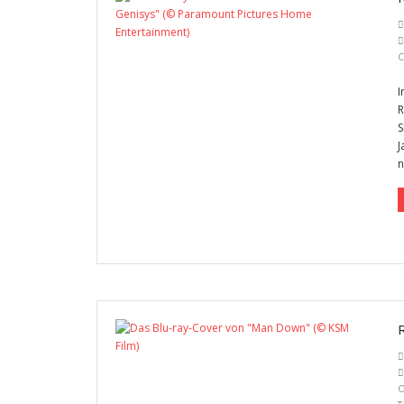
C
I
R
S
J
n