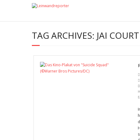
TAG ARCHIVES:
JAI COUR
D
H
E
I
h
d
H
s