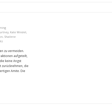
ming
ourtney
,
Kate Winslet
,
ion
,
Shailene
itz
hen zu vermeiden.
aktionen aufgeteilt,
die keine Angst
st zurücknehmen, die
fertigen Amite. Die