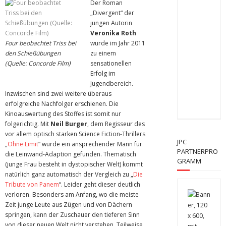
Der Roman
„Divergent“ der
jungen Autorin
Veronika Roth
Four beobachtet Triss bei
wurde im Jahr 2011
den Schießübungen
zu einem
(Quelle: Concorde Film)
sensationellen
Erfolg im
Jugendbereich.
Inzwischen sind zwei weitere überaus
erfolgreiche Nachfolger erschienen. Die
Kinoauswertung des Stoffes ist somit nur
folgerichtig. Mit
Neil Burger
, dem Regisseur des
vor allem optisch starken Science Fiction-Thrillers
JPC
„
Ohne Limit
“ wurde ein ansprechender Mann für
PARTNERPRO
die Leinwand-Adaption gefunden. Thematisch
GRAMM
(junge Frau besteht in dystopischer Welt) kommt
natürlich ganz automatisch der Vergleich zu „
Die
Tribute von Panem
“. Leider geht dieser deutlich
verloren. Besonders am Anfang, wo die meiste
Zeit junge Leute aus Zügen und von Dächern
springen, kann der Zuschauer den tieferen Sinn
von dieser neuen Welt nicht verstehen. Teilweise