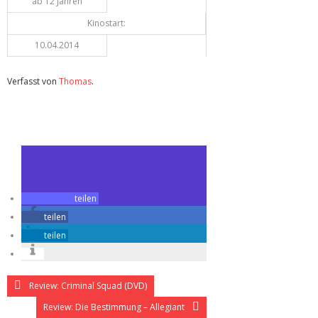
ab 12 Jahren
Kinostart:
10.04.2014
Verfasst von
Thomas
.
Zuletzt geändert am
07.10.2024
Review: Die Bestimmung – Divergent (Kino)
teilen
teilen
teilen
Review: Criminal Squad (DVD)
Review: Die Bestimmung – Allegiant