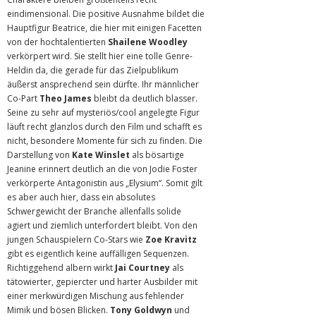
eindimensional. Die positive Ausnahme bildet die
Hauptfigur Beatrice, die hier mit einigen Facetten
von der hochtalentierten
Shailene Woodley
verkörpert wird. Sie stellt hier eine tolle Genre-
Heldin da, die gerade für das Zielpublikum
äußerst ansprechend sein dürfte. Ihr männlicher
Co-Part
Theo James
bleibt da deutlich blasser.
Seine zu sehr auf mysteriös/cool angelegte Figur
läuft recht glanzlos durch den Film und schafft es
nicht, besondere Momente für sich zu finden. Die
Darstellung von
Kate Winslet
als bösartige
Jeanine erinnert deutlich an die von Jodie Foster
verkörperte Antagonistin aus „Elysium“. Somit gilt
es aber auch hier, dass ein absolutes
Schwergewicht der Branche allenfalls solide
agiert und ziemlich unterfordert bleibt. Von den
jungen Schauspielern Co-Stars wie
Zoe Kravitz
gibt es eigentlich keine auffälligen Sequenzen.
Richtiggehend albern wirkt
Jai Courtney
als
tätowierter, gepiercter und harter Ausbilder mit
einer merkwürdigen Mischung aus fehlender
Mimik und bösen Blicken.
Tony Goldwyn
und