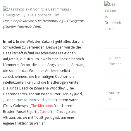
Das Kinoplakat von “Die Bestimmung – Divergent”
(Quelle: Concorde Film)
Inhalt:
In der Welt der Zukunft geht alles darum,
Schwächen zu vermeiden. Deswegen wurde die
Gesellschaft in fünf verschiedene Fraktionen
Unsere
aufgeteilt, die sich um jeweils eine Spezialbereich
Partner
kümmern: Ferox, die keine Angst kennen, Altruan,
die sich für das Wohl der Anderen selbst
zurücknehmen, die freimütigen Cadnor, die
intellektuellen Ken und die friedfertigen Amite.
Die junge Beatrice (Shailene Woodley, „The
Autore
Descendants“) lebt mit ihrer Mutter (Ashley Judd,
n
„
…denn zum Küssen sind sie da
“), ihrem Vater
(Tony Goldwyn, „
The Mechanic
“) und ihrem
Bruder (Ansel Elgort, „
Carrie
“) in Chicago als
Altruan, bis sie mit 16 alt genug ist, um eine
eigene Fraktion zu wählen.