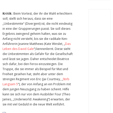
Kritik:
Beim Vortest, der ihr die Wahl erleichtern
soll, stellt sich heraus, dass sie eine
„Unbestimmte“ (Divergent) ist, die nicht eindeutig
in eine der Gruppierungen passt. Sie soll dieses
Ergebnis zwingend geheim halten, was sie zu
Anfang nicht versteht, bis sie die radikale Ken-
Anführerin Jeanine Matthews (Kate Winslet, „
Das
Leben des David Gale
“) kennenlernt. Diese sieht
die Unbestimmten als Gefahr für die Gesellschaft
und lässt sie jagen. Daher entscheidet Beatrice
sich dafür, bei den Ferox einzusteigen. Die
Truppe, die sie immer als Beispiel für Mut und
Freiheit gesehen hat, steht aber unter dem
strengen Regiment von Eric (Jai Courtney, „
Stirb
Langsam 5
“), der von Anfang an ein Problem mit
dem jungen Neuzugang zu haben scheint. Hilfe
kann sie sich nur von dem Ausbilder Four (Theo
James, „Underworld: Awakening“) erwarten, der
sie mit viel Geduld in die neue Welt einführt.