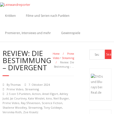
Kritiken
Filme und Serien nach Punkten
Premieren, Interviews und mehr
Gewinnspiele
REVIEW: DIE
Home
/
Prime
BESTIMMUNG
Video
•
Streaming
/
Review: Die
– DIVERGENT
Bestimmung – …
By
Thomas
7. Oktober 2024
Prime Video
,
Streaming
2.5 von 5 Punkten
,
Action
,
Ansel Elgort
,
Ashley
Judd
,
Jai Courtney
,
Kate Winslet
,
kino
,
Neil Burger
,
Prime Video
,
Ray STevenson
,
Science Fiction
,
Shailene Woodley
,
Streaming
,
Tony Goldwyn
,
Veronika Roth
,
Zoe Kravitz