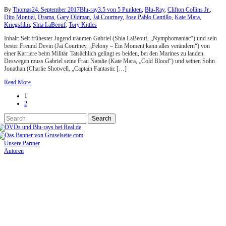
By
Thomas
24. September 2017
Blu-ray
3.5 von 5 Punkten
,
Blu-Ray
,
Clifton Collins Jr.
,
Dito Montiel
,
Drama
,
Gary Oldman
,
Jai Courtney
,
Jose Pablo Cantillo
,
Kate Mara
,
Kriegsfilm
,
Shia LaBeouf
,
Tory Kittles
Inhalt: Seit frühester Jugend träumen Gabriel (Shia LaBeouf, „Nymphomaniac“) und sein
bester Freund Devin (Jai Courtney, „Felony – Ein Moment kann alles verändern“) von
einer Karriere beim Militär. Tatsächlich gelingt es beiden, bei den Marines zu landen.
Deswegen muss Gabriel seine Frau Natalie (Kate Mara, „Cold Blood“) und seinen Sohn
Jonathan (Charlie Shotwell, „Captain Fantastic […]
Read More
1
2
Unsere Partner
Autoren