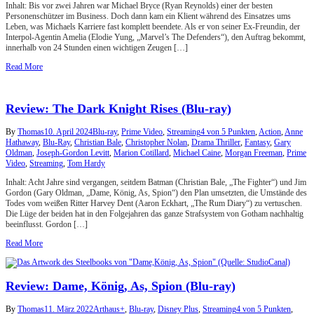
Inhalt: Bis vor zwei Jahren war Michael Bryce (Ryan Reynolds) einer der besten
Personenschützer im Business. Doch dann kam ein Klient während des Einsatzes ums
Leben, was Michaels Karriere fast komplett beendete. Als er von seiner Ex-Freundin, der
Interpol-Agentin Amelia (Elodie Yung, „Marvel’s The Defenders“), den Auftrag bekommt,
innerhalb von 24 Stunden einen wichtigen Zeugen […]
Read More
Review: The Dark Knight Rises (Blu-ray)
By
Thomas
10. April 2024
Blu-ray
,
Prime Video
,
Streaming
4 von 5 Punkten
,
Action
,
Anne
Hathaway
,
Blu-Ray
,
Christian Bale
,
Christopher Nolan
,
Drama Thriller
,
Fantasy
,
Gary
Oldman
,
Joseph-Gordon Levitt
,
Marion Cotillard
,
Michael Caine
,
Morgan Freeman
,
Prime
Video
,
Streaming
,
Tom Hardy
Inhalt: Acht Jahre sind vergangen, seitdem Batman (Christian Bale, „The Fighter“) und Jim
Gordon (Gary Oldman, „Dame, König, As, Spion“) den Plan umsetzten, die Umstände des
Todes vom weißen Ritter Harvey Dent (Aaron Eckhart, „The Rum Diary“) zu vertuschen.
Die Lüge der beiden hat in den Folgejahren das ganze Strafsystem von Gotham nachhaltig
beeinflusst. Gordon […]
Read More
Review: Dame, König, As, Spion (Blu-ray)
By
Thomas
11. März 2022
Arthaus+
,
Blu-ray
,
Disney Plus
,
Streaming
4 von 5 Punkten
,