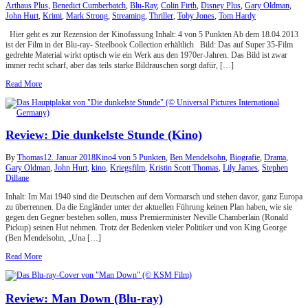
Arthaus Plus
,
Benedict Cumberbatch
,
Blu-Ray
,
Colin Firth
,
Disney Plus
,
Gary Oldman
,
John Hurt
,
Krimi
,
Mark Strong
,
Streaming
,
Thriller
,
Toby Jones
,
Tom Hardy
Hier geht es zur Rezension der Kinofassung Inhalt: 4 von 5 Punkten Ab dem 18.04.2013
ist der Film in der Blu-ray- Steelbook Collection erhältlich Bild: Das auf Super 35-Film
gedrehte Material wirkt optisch wie ein Werk aus den 1970er-Jahren. Das Bild ist zwar
immer recht scharf, aber das teils starke Bildrauschen sorgt dafür, […]
Read More
Review: Die dunkelste Stunde (Kino)
By
Thomas
12. Januar 2018
Kino
4 von 5 Punkten
,
Ben Mendelsohn
,
Biografie
,
Drama
,
Gary Oldman
,
John Hurt
,
kino
,
Kriegsfilm
,
Kristin Scott Thomas
,
Lily James
,
Stephen
Dillane
Inhalt: Im Mai 1940 sind die Deutschen auf dem Vormarsch und stehen davor, ganz Europa
zu überrennen. Da die Engländer unter der aktuellen Führung keinen Plan haben, wie sie
gegen den Gegner bestehen sollen, muss Premierminister Neville Chamberlain (Ronald
Pickup) seinen Hut nehmen. Trotz der Bedenken vieler Politiker und von King George
(Ben Mendelsohn, „Una […]
Read More
Review: Man Down (Blu-ray)