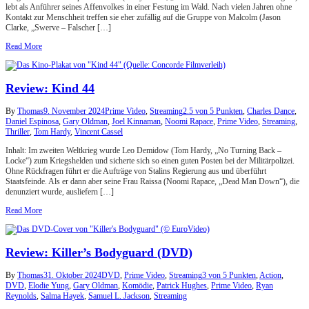
lebt als Anführer seines Affenvolkes in einer Festung im Wald. Nach vielen Jahren ohne
Kontakt zur Menschheit treffen sie eher zufällig auf die Gruppe von Malcolm (Jason
Clarke, „Swerve – Falscher […]
Read More
Review: Kind 44
By
Thomas
9. November 2024
Prime Video
,
Streaming
2.5 von 5 Punkten
,
Charles Dance
,
Daniel Espinosa
,
Gary Oldman
,
Joel Kinnaman
,
Noomi Rapace
,
Prime Video
,
Streaming
,
Thriller
,
Tom Hardy
,
Vincent Cassel
Inhalt: Im zweiten Weltkrieg wurde Leo Demidow (Tom Hardy, „No Turning Back –
Locke“) zum Kriegshelden und sicherte sich so einen guten Posten bei der Militärpolizei.
Ohne Rückfragen führt er die Aufträge von Stalins Regierung aus und überführt
Staatsfeinde. Als er dann aber seine Frau Raissa (Noomi Rapace, „Dead Man Down“), die
denunziert wurde, ausliefern […]
Read More
Review: Killer’s Bodyguard (DVD)
By
Thomas
31. Oktober 2024
DVD
,
Prime Video
,
Streaming
3 von 5 Punkten
,
Action
,
DVD
,
Elodie Yung
,
Gary Oldman
,
Komödie
,
Patrick Hughes
,
Prime Video
,
Ryan
Reynolds
,
Salma Hayek
,
Samuel L. Jackson
,
Streaming