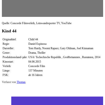
Quelle: Concorde Filmverleih, Leinwandreporter TV, YouTube
Kind 44
Originaltitel:
Child 44
Regie:
Daniel Espinosa
Darsteller:
Tom Hardy, Noomi Rapace, Gary Oldman, Joel Kinnaman
Genre:
Drama, Thriller
Produktionsland/-jahr:
USA/ Tschechische Republik , Großbritannien , Rumänien, 2014
Kinostart:
04.06.2015
Verleih:
Concorde Film
Länge:
137 Minuten
FSK:
ab 16 Jahren
Verfasst von
Thomas
.
Zuletzt geändert am
09.11.2024
Review: Kind 44 (Kino)