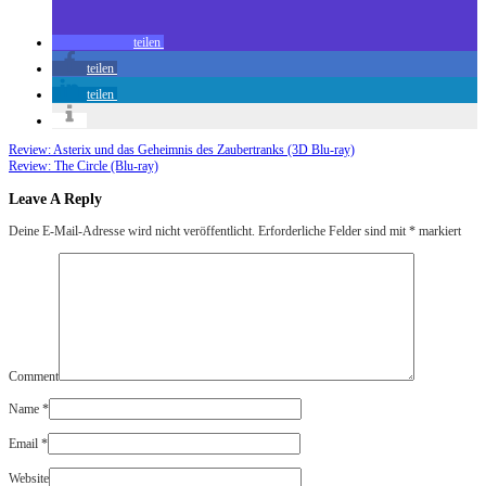
teilen
teilen
teilen
Review: Asterix und das Geheimnis des Zaubertranks (3D Blu-ray)
Review: The Circle (Blu-ray)
Leave A Reply
Deine E-Mail-Adresse wird nicht veröffentlicht.
Erforderliche Felder sind mit
*
markiert
Comment
Name
*
Email
*
Website