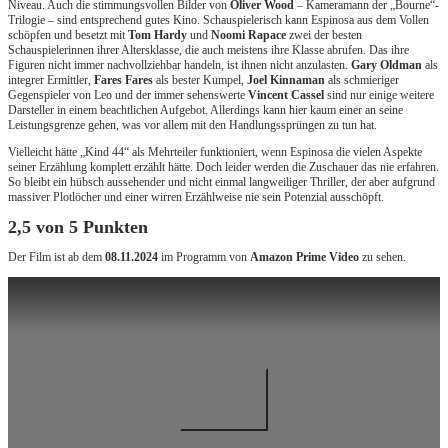
Niveau. Auch die stimmungsvollen Bilder von
Oliver Wood
– Kameramann der „Bourne“-
Trilogie – sind entsprechend gutes Kino. Schauspielerisch kann Espinosa aus dem Vollen
schöpfen und besetzt mit
Tom Hardy
und
Noomi Rapace
zwei der besten
Schauspielerinnen ihrer Altersklasse, die auch meistens ihre Klasse abrufen. Das ihre
Figuren nicht immer nachvollziehbar handeln, ist ihnen nicht anzulasten.
Gary Oldman
als
integrer Ermittler,
Fares Fares
als bester Kumpel,
Joel Kinnaman
als schmieriger
Gegenspieler von Leo und der immer sehenswerte
Vincent Cassel
sind nur einige weitere
Darsteller in einem beachtlichen Aufgebot. Allerdings kann hier kaum einer an seine
Leistungsgrenze gehen, was vor allem mit den Handlungssprüngen zu tun hat.
Vielleicht hätte „Kind 44“ als Mehrteiler funktioniert, wenn Espinosa die vielen Aspekte
seiner Erzählung komplett erzählt hätte. Doch leider werden die Zuschauer das nie erfahren.
So bleibt ein hübsch aussehender und nicht einmal langweiliger Thriller, der aber aufgrund
massiver Plotlöcher und einer wirren Erzählweise nie sein Potenzial ausschöpft.
2,5 von 5 Punkten
Der Film ist ab dem
08.11.2024
im Programm von
Amazon Prime Video
zu sehen.