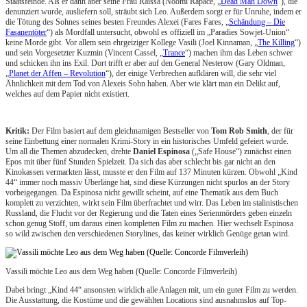
Staatsfeinde. Als er dann aber seine Frau Raissa (Noomi Rapace, „
Dead Man Down
“), die
denunziert wurde, ausliefern soll, sträubt sich Leo. Außerdem sorgt er für Unruhe, indem er
die Tötung des Sohnes seines besten Freundes Alexei (Fares Fares, „
Schändung – Die
Fasanentöter
“) als Mordfall untersucht, obwohl es offiziell im „Paradies Sowjet-Union“
keine Morde gibt. Vor allem sein ehrgeiziger Kollege Vasili (Joel Kinnaman, „
The Killing
“)
und sein Vorgesetzter Kuzmin (Vincent Cassel, „
Trance
“) machen ihm das Leben schwer
und schicken ihn ins Exil. Dort trifft er aber auf den General Nesterow (Gary Oldman,
„
Planet der Affen – Revolution
“), der einige Verbrechen aufklären will, die sehr viel
Ähnlichkeit mit dem Tod von Alexeis Sohn haben. Aber wie klärt man ein Delikt auf,
welches auf dem Papier nicht existiert.
Kritik:
Der Film basiert auf dem gleichnamigen Bestseller von
Tom Rob Smith
, der für
seine Einbettung einer normalen Krimi-Story in ein historisches Umfeld gefeiert wurde.
Um all die Themen abzudecken, drehte
Daniel Espinosa
(„Safe House“) zunächst einen
Epos mit über fünf Stunden Spielzeit. Da sich das aber schlecht bis gar nicht an den
Kinokassen vermarkten lässt, musste er den Film auf 137 Minuten kürzen. Obwohl „Kind
44“ immer noch massiv Überlänge hat, sind diese Kürzungen nicht spurlos an der Story
vorbeigegangen. Da Espinosa nicht gewillt scheint, auf eine Thematik aus dem Buch
komplett zu verzichten, wirkt sein Film überfrachtet und wirr. Das Leben im stalinistischen
Russland, die Flucht vor der Regierung und die Taten eines Serienmörders geben einzeln
schon genug Stoff, um daraus einen kompletten Film zu machen. Hier wechselt Espinosa
so wild zwischen den verschiedenen Storylines, das keiner wirklich Genüge getan wird.
Vassili möchte Leo aus dem Weg haben (Quelle: Concorde Filmverleih)
Dabei bringt „Kind 44“ ansonsten wirklich alle Anlagen mit, um ein guter Film zu werden.
Die Ausstattung, die Kostüme und die gewählten Locations sind ausnahmslos auf Top-