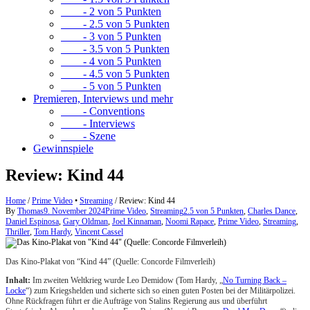
- 2 von 5 Punkten
- 2.5 von 5 Punkten
- 3 von 5 Punkten
- 3.5 von 5 Punkten
- 4 von 5 Punkten
- 4.5 von 5 Punkten
- 5 von 5 Punkten
Premieren, Interviews und mehr
- Conventions
- Interviews
- Szene
Gewinnspiele
Review: Kind 44
Home
/
Prime Video
•
Streaming
/
Review: Kind 44
By
Thomas
9. November 2024
Prime Video
,
Streaming
2.5 von 5 Punkten
,
Charles Dance
,
Daniel Espinosa
,
Gary Oldman
,
Joel Kinnaman
,
Noomi Rapace
,
Prime Video
,
Streaming
,
Thriller
,
Tom Hardy
,
Vincent Cassel
Das Kino-Plakat von “Kind 44” (Quelle: Concorde Filmverleih)
Inhalt:
Im zweiten Weltkrieg wurde Leo Demidow (Tom Hardy, „
No Turning Back –
Locke
“) zum Kriegshelden und sicherte sich so einen guten Posten bei der Militärpolizei.
Ohne Rückfragen führt er die Aufträge von Stalins Regierung aus und überführt