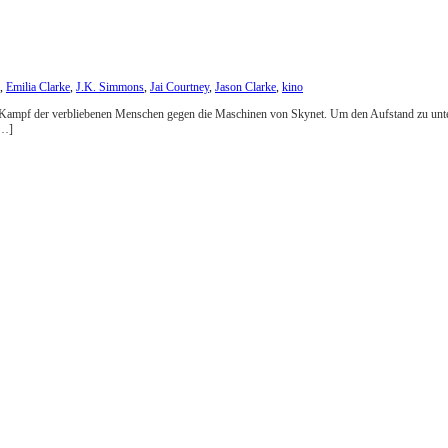
,
Emilia Clarke
,
J.K. Simmons
,
Jai Courtney
,
Jason Clarke
,
kino
en Kampf der verbliebenen Menschen gegen die Maschinen von Skynet. Um den Aufstand zu unte
[…]