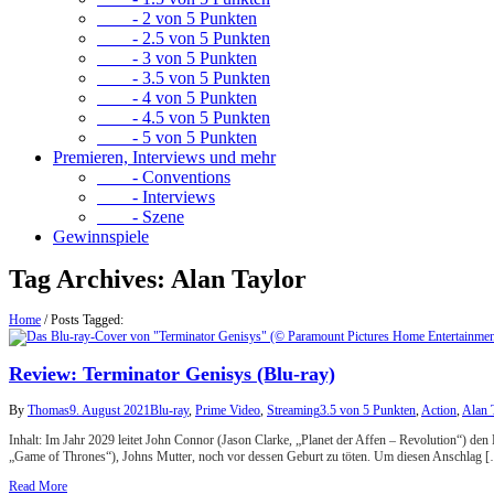
- 2 von 5 Punkten
- 2.5 von 5 Punkten
- 3 von 5 Punkten
- 3.5 von 5 Punkten
- 4 von 5 Punkten
- 4.5 von 5 Punkten
- 5 von 5 Punkten
Premieren, Interviews und mehr
- Conventions
- Interviews
- Szene
Gewinnspiele
Tag Archives:
Alan Taylor
Home
/
Posts Tagged:
Review: Terminator Genisys (Blu-ray)
By
Thomas
9. August 2021
Blu-ray
,
Prime Video
,
Streaming
3.5 von 5 Punkten
,
Action
,
Alan 
Inhalt: Im Jahr 2029 leitet John Connor (Jason Clarke, „Planet der Affen – Revolution“) d
„Game of Thrones“), Johns Mutter, noch vor dessen Geburt zu töten. Um diesen Anschlag 
Read More