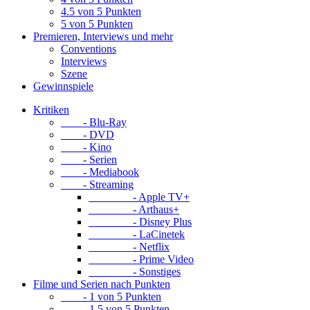
4.5 von 5 Punkten
5 von 5 Punkten
Premieren, Interviews und mehr
Conventions
Interviews
Szene
Gewinnspiele
Kritiken
- Blu-Ray
- DVD
- Kino
- Serien
- Mediabook
- Streaming
- Apple TV+
- Arthaus+
- Disney Plus
- LaCinetek
- Netflix
- Prime Video
- Sonstiges
Filme und Serien nach Punkten
- 1 von 5 Punkten
- 1.5 von 5 Punkten