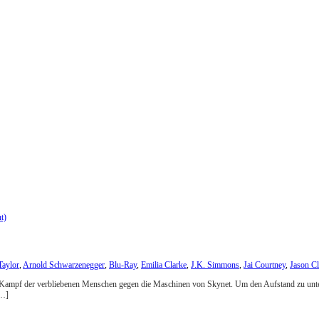
Taylor
,
Arnold Schwarzenegger
,
Blu-Ray
,
Emilia Clarke
,
J.K. Simmons
,
Jai Courtney
,
Jason Cl
en Kampf der verbliebenen Menschen gegen die Maschinen von Skynet. Um den Aufstand zu unte
[…]