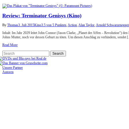
Review: Terminator Genisys (Kino)
By
Thomas
3. Juli 2015
Kino
3.5 von 5 Punkten
,
Action
,
Alan Taylor
,
Arnold Schwarzenegger
Inhalt: Im Jahr 2029 leitet John Connor (Jason Clarke, „Planet der Affen – Revolution“) d
Johns Mutter, noch vor dessen Geburt zu töten. Um diesen Anschlag zu verhindern, sendet 
Read More
Unsere Partner
Autoren