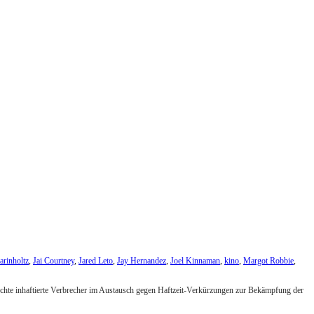
arinholtz
,
Jai Courtney
,
Jared Leto
,
Jay Hernandez
,
Joel Kinnaman
,
kino
,
Margot Robbie
,
 möchte inhaftierte Verbrecher im Austausch gegen Haftzeit-Verkürzungen zur Bekämpfung der