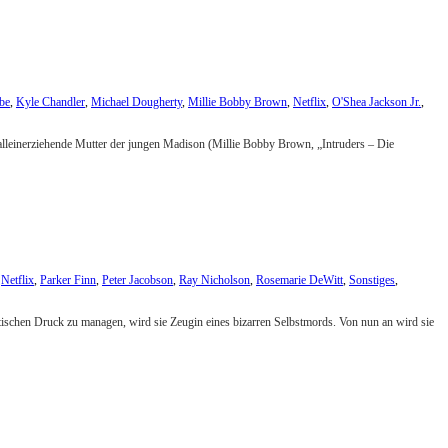
be
,
Kyle Chandler
,
Michael Dougherty
,
Millie Bobby Brown
,
Netflix
,
O'Shea Jackson Jr.
,
 alleinerziehende Mutter der jungen Madison (Millie Bobby Brown, „Intruders – Die
,
Netflix
,
Parker Finn
,
Peter Jacobson
,
Ray Nicholson
,
Rosemarie DeWitt
,
Sonstiges
,
ntischen Druck zu managen, wird sie Zeugin eines bizarren Selbstmords. Von nun an wird sie