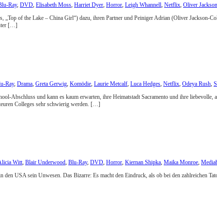
Blu-Ray
,
DVD
,
Elisabeth Moss
,
Harriet Dyer
,
Horror
,
Leigh Whannell
,
Netflix
,
Oliver Jackso
oss, „Top of the Lake – China Girl“) dazu, ihren Partner und Peiniger Adrian (Oliver Jackson-C
hter […]
lu-Ray
,
Drama
,
Greta Gerwig
,
Komödie
,
Laurie Metcalf
,
Luca Hedges
,
Netflix
,
Odeya Rush
,
S
ol-Abschluss und kann es kaum erwarten, ihre Heimatstadt Sacramento und ihre liebevolle, ab
s teuren Colleges sehr schwierig werden. […]
licia Witt
,
Blair Underwood
,
Blu-Ray
,
DVD
,
Horror
,
Kiernan Shipka
,
Maika Monroe
,
Media
in den USA sein Unwesen. Das Bizarre: Es macht den Eindruck, als ob bei den zahlreichen Tatort