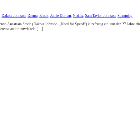
,
Dakota Johnson
,
Drama
,
Erotik
,
Jamie Dornan
,
Netflix
,
Sam Taylor-Johnson
,
Streaming
tin Anastasia Steele (Dakota Johnson, „Need for Speed“) kurzfristig ein, um den 27 Jahre alten
teresse an ihr entwickelt, […]