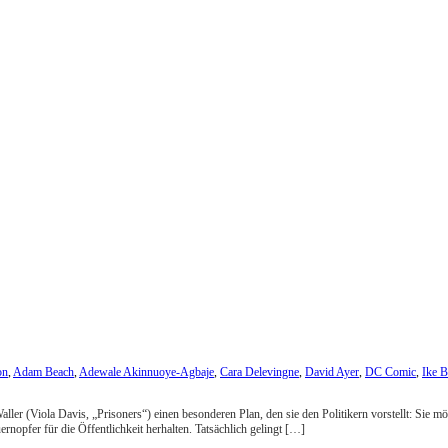
on
,
Adam Beach
,
Adewale Akinnuoye-Agbaje
,
Cara Delevingne
,
David Ayer
,
DC Comic
,
Ike B
aller (Viola Davis, „Prisoners“) einen besonderen Plan, den sie den Politikern vorstellt: Sie
rnopfer für die Öffentlichkeit herhalten. Tatsächlich gelingt […]