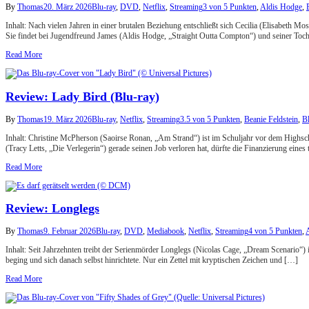
By
Thomas
20. März 2026
Blu-ray
,
DVD
,
Netflix
,
Streaming
3 von 5 Punkten
,
Aldis Hodge
,
Inhalt: Nach vielen Jahren in einer brutalen Beziehung entschließt sich Cecilia (Elisabeth M
Sie findet bei Jugendfreund James (Aldis Hodge, „Straight Outta Compton“) und seiner Toc
Read More
Review: Lady Bird (Blu-ray)
By
Thomas
19. März 2026
Blu-ray
,
Netflix
,
Streaming
3.5 von 5 Punkten
,
Beanie Feldstein
,
B
Inhalt: Christine McPherson (Saoirse Ronan, „Am Strand“) ist im Schuljahr vor dem Highscho
(Tracy Letts, „Die Verlegerin“) gerade seinen Job verloren hat, dürfte die Finanzierung eine
Read More
Review: Longlegs
By
Thomas
9. Februar 2026
Blu-ray
,
DVD
,
Mediabook
,
Netflix
,
Streaming
4 von 5 Punkten
,
A
Inhalt: Seit Jahrzehnten treibt der Serienmörder Longlegs (Nicolas Cage, „Dream Scenario“) 
beging und sich danach selbst hinrichtete. Nur ein Zettel mit kryptischen Zeichen und […]
Read More