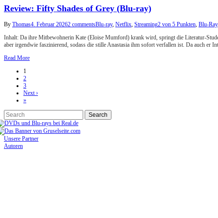
Review: Fifty Shades of Grey (Blu-ray)
By
Thomas
4. Februar 2026
2 comments
Blu-ray
,
Netflix
,
Streaming
2 von 5 Punkten
,
Blu-Ray
Inhalt: Da ihre Mitbewohnerin Kate (Eloise Mumford) krank wird, springt die Literatur-Studen
aber irgendwie faszinierend, sodass die stille Anastasia ihm sofort verfallen ist. Da auch er In
Read More
1
2
3
Next ›
»
Unsere Partner
Autoren