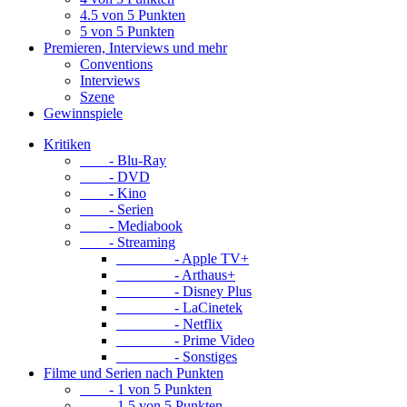
4.5 von 5 Punkten
5 von 5 Punkten
Premieren, Interviews und mehr
Conventions
Interviews
Szene
Gewinnspiele
Kritiken
- Blu-Ray
- DVD
- Kino
- Serien
- Mediabook
- Streaming
- Apple TV+
- Arthaus+
- Disney Plus
- LaCinetek
- Netflix
- Prime Video
- Sonstiges
Filme und Serien nach Punkten
- 1 von 5 Punkten
- 1.5 von 5 Punkten