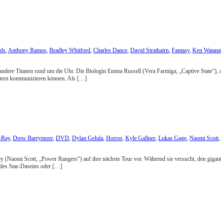
nds
,
Anthony Ramos
,
Bradley Whitford
,
Charles Dance
,
David Strathairn
,
Fantasy
,
Ken Watana
d andere Titanen rund um die Uhr. Die Biologin Emma Russell (Vera Farmiga, „Captive State“),
nstern kommunizieren können. Als […]
-Ray
,
Drew Barrymore
,
DVD
,
Dylan Gelula
,
Horror
,
Kyle Gallner
,
Lukas Gage
,
Naomi Scott
iley (Naomi Scott, „Power Rangers“) auf ihre nächste Tour vor. Während sie versucht, den giga
 des Star-Daseins oder […]