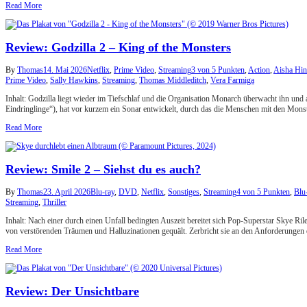
Read More
Review: Godzilla 2 – King of the Monsters
By
Thomas
14. Mai 2026
Netflix
,
Prime Video
,
Streaming
3 von 5 Punkten
,
Action
,
Aisha Hi
Prime Video
,
Sally Hawkins
,
Streaming
,
Thomas Middleditch
,
Vera Farmiga
Inhalt: Godzilla liegt wieder im Tiefschlaf und die Organisation Monarch überwacht ihn un
Eindringlinge“), hat vor kurzem ein Sonar entwickelt, durch das die Menschen mit den Mo
Read More
Review: Smile 2 – Siehst du es auch?
By
Thomas
23. April 2026
Blu-ray
,
DVD
,
Netflix
,
Sonstiges
,
Streaming
4 von 5 Punkten
,
Blu
Streaming
,
Thriller
Inhalt: Nach einer durch einen Unfall bedingten Auszeit bereitet sich Pop-Superstar Skye R
von verstörenden Träumen und Halluzinationen gequält. Zerbricht sie an den Anforderungen
Read More
Review: Der Unsichtbare