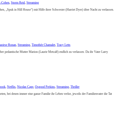
n-Cohen
,
Storm Reid
,
Streaming
ohen, „Spuk in Hill House“) mit Hilfe ihrer Schwester (Harriet Dyer) über Nacht zu verlassen.
aoirse Ronan
,
Streaming
,
Timothée Chamalet
,
Tracy Letts
er pedantische Mutter Marion (Laurie Metcalf) endlich zu verlassen. Da ihr Vater Larry
book
,
Netflix
,
Nicolas Cage
,
Osgood Perkins
,
Streaming
,
Thriller
en, bei denen immer eine ganze Familie ihr Leben verlor, jeweils der Familienvater die Tat