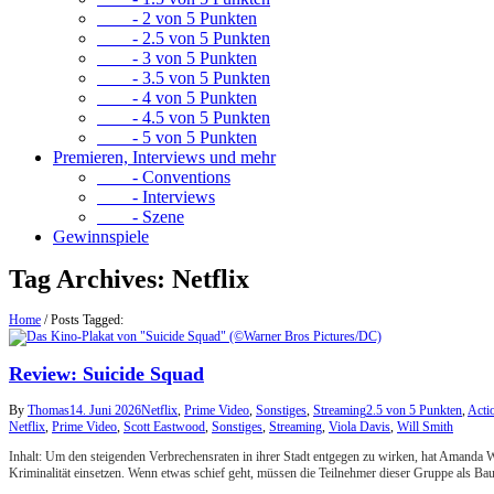
- 2 von 5 Punkten
- 2.5 von 5 Punkten
- 3 von 5 Punkten
- 3.5 von 5 Punkten
- 4 von 5 Punkten
- 4.5 von 5 Punkten
- 5 von 5 Punkten
Premieren, Interviews und mehr
- Conventions
- Interviews
- Szene
Gewinnspiele
Tag Archives:
Netflix
Home
/
Posts Tagged:
Review: Suicide Squad
By
Thomas
14. Juni 2026
Netflix
,
Prime Video
,
Sonstiges
,
Streaming
2.5 von 5 Punkten
,
Acti
Netflix
,
Prime Video
,
Scott Eastwood
,
Sonstiges
,
Streaming
,
Viola Davis
,
Will Smith
Inhalt: Um den steigenden Verbrechensraten in ihrer Stadt entgegen zu wirken, hat Amanda W
Kriminalität einsetzen. Wenn etwas schief geht, müssen die Teilnehmer dieser Gruppe als Baue