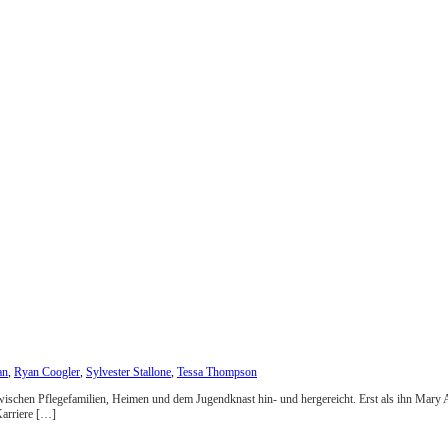
an
,
Ryan Coogler
,
Sylvester Stallone
,
Tessa Thompson
chen Pflegefamilien, Heimen und dem Jugendknast hin- und hergereicht. Erst als ihn Mary Ann
Karriere […]