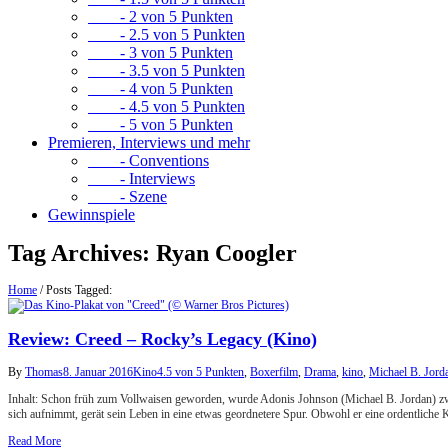
- 2 von 5 Punkten
- 2.5 von 5 Punkten
- 3 von 5 Punkten
- 3.5 von 5 Punkten
- 4 von 5 Punkten
- 4.5 von 5 Punkten
- 5 von 5 Punkten
Premieren, Interviews und mehr
- Conventions
- Interviews
- Szene
Gewinnspiele
Tag Archives:
Ryan Coogler
Home
/
Posts Tagged:
Review: Creed – Rocky’s Legacy (Kino)
By
Thomas
8. Januar 2016
Kino
4.5 von 5 Punkten
,
Boxerfilm
,
Drama
,
kino
,
Michael B. Jord
Inhalt: Schon früh zum Vollwaisen geworden, wurde Adonis Johnson (Michael B. Jordan) zwis
sich aufnimmt, gerät sein Leben in eine etwas geordnetere Spur. Obwohl er eine ordentliche 
Read More