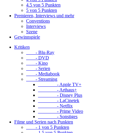
4.5 von 5 Punkten
5 von 5 Punkten
Premieren, Interviews und mehr
Conventions
Interviews
Szene
Gewinnspiele
Kritiken
- Blu-Ray
- DVD
- Kino
- Serien
- Mediabook
- Streaming
- Apple TV+
- Arthaus+
- Disney Plus
- LaCinetek
- Netflix
- Prime Video
- Sonstiges
Filme und Serien nach Punkten
- 1 von 5 Punkten
- 1.5 von 5 Punkten