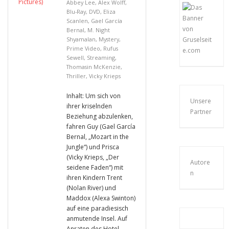
Abbey Lee
,
Alex Wolff
,
Blu-Ray
,
DVD
,
Eliza
Scanlen
,
Gael García
Bernal
,
M. Night
Shyamalan
,
Mystery
,
Prime Video
,
Rufus
Sewell
,
Streaming
,
Thomasin McKenzie
,
Thriller
,
Vicky Krieps
Inhalt: Um sich von
Unsere
ihrer kriselnden
Partner
Beziehung abzulenken,
fahren Guy (Gael García
Bernal, „Mozart in the
Jungle“) und Prisca
(Vicky Krieps, „Der
Autore
seidene Faden“) mit
n
ihren Kindern Trent
(Nolan River) und
Maddox (Alexa Swinton)
auf eine paradiesisch
anmutende Insel. Auf
Anraten des Hotel-