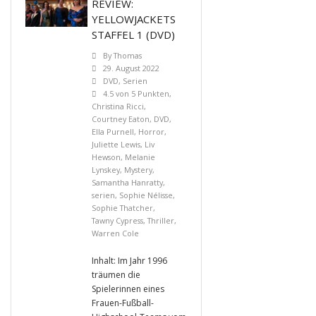
REVIEW:
YELLOWJACKETS
STAFFEL 1 (DVD)
By
Thomas
29. August 2022
DVD
,
Serien
4.5 von 5 Punkten
,
Christina Ricci
,
Courtney Eaton
,
DVD
,
Ella Purnell
,
Horror
,
Juliette Lewis
,
Liv
Hewson
,
Melanie
Lynskey
,
Mystery
,
Samantha Hanratty
,
serien
,
Sophie Nélisse
,
Sophie Thatcher
,
Tawny Cypress
,
Thriller
,
Warren Cole
Inhalt: Im Jahr 1996
träumen die
Spielerinnen eines
Frauen-Fußball-