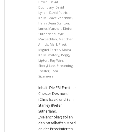
Bowie
,
David
Duchovny
,
David
Lynch
,
David Patrick
Kelly
,
Grace Zabriskie
,
Harry Dean Stanton
,
James Marshall
,
Kiefer
Sutherland
,
Kyle
MacLachlan
,
Mädchen
Amick
,
Mark Frost
,
Miguel Ferrer
,
Moira
Kelly
,
Mystery
,
Peggy
Lipton
,
Ray Wise
,
Sheryl Lee
,
Streaming
,
Thriller
,
Tom
Sizemore
Inhalt: Die FBI-Ermittler
Chester Desmond
(Chris Isaak) und Sam
Stanley (Kiefer
Sutherland,
„Melancholia“) sollen
den rätselhaften Mord
an der Prostituierten