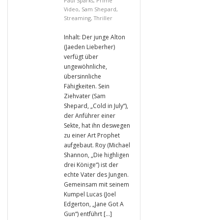
Paul Sparks
,
Prime
Video
,
Sam Shepard
,
Streaming
,
Thriller
Inhalt: Der junge Alton
(Jaeden Lieberher)
verfügt über
ungewöhnliche,
übersinnliche
Fähigkeiten. Sein
Ziehvater (Sam
Shepard, „Cold in July“),
der Anführer einer
Sekte, hat ihn deswegen
zu einer Art Prophet
aufgebaut. Roy (Michael
Shannon, „Die highligen
drei Könige“) ist der
echte Vater des Jungen.
Gemeinsam mit seinem
Kumpel Lucas (Joel
Edgerton, „Jane Got A
Gun“) entführt […]