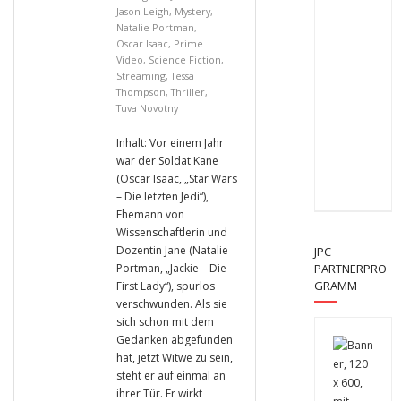
Jason Leigh
,
Mystery
,
Natalie Portman
,
Oscar Isaac
,
Prime
Video
,
Science Fiction
,
Streaming
,
Tessa
Thompson
,
Thriller
,
Tuva Novotny
Inhalt: Vor einem Jahr
war der Soldat Kane
(Oscar Isaac, „Star Wars
– Die letzten Jedi“),
Ehemann von
Wissenschaftlerin und
Dozentin Jane (Natalie
JPC
Portman, „Jackie – Die
PARTNERPRO
GRAMM
First Lady“), spurlos
verschwunden. Als sie
sich schon mit dem
Gedanken abgefunden
hat, jetzt Witwe zu sein,
steht er auf einmal an
ihrer Tür. Er wirkt