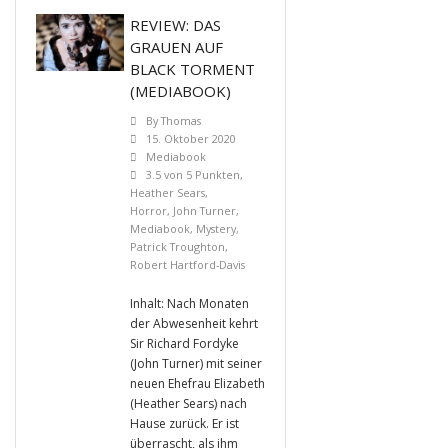
REVIEW: DAS
GRAUEN AUF
BLACK TORMENT
(MEDIABOOK)
By
Thomas
15. Oktober 2020
Mediabook
3.5 von 5 Punkten
,
Heather Sears
,
Horror
,
John Turner
,
Mediabook
,
Mystery
,
Patrick Troughton
,
Robert Hartford-Davis
Inhalt: Nach Monaten
der Abwesenheit kehrt
Sir Richard Fordyke
(John Turner) mit seiner
neuen Ehefrau Elizabeth
(Heather Sears) nach
Hause zurück. Er ist
überrascht, als ihm