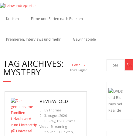
Kritiken
Filme und Serien nach Punkten
Premieren, Interviews und mehr
Gewinnspiele
TAG ARCHIVES:
Home
/
MYSTERY
Posts Tagged:
REVIEW: OLD
By
Thomas
3. August 2026
Blu-ray
,
DVD
,
Prime
Video
,
Streaming
2.5 von 5 Punkten
,