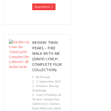
Read More
REVIEW: TWIN
PEAKS – FIRE
WALK WITH ME
(DAVID LYNCH
COMPLETE FILM
COLLECTION)
By
Thomas
3. September 2023
Arthaus+
,
Blu-ray
,
Streaming
4 von 5 Punkten
,
Al
Strobel
,
Arthaus Plus
,
Catherine E. Coulson
,
Dana Ashbrook
,
David