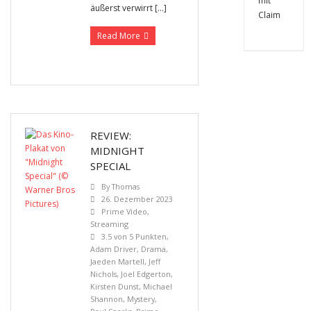
äußerst verwirrt […]
Read More
REVIEW:
MIDNIGHT
SPECIAL
By
Thomas
26. Dezember 2023
Prime Video
,
Streaming
3.5 von 5 Punkten
,
Adam Driver
,
Drama
,
Jaeden Martell
,
Jeff
Nichols
,
Joel Edgerton
,
Kirsten Dunst
,
Michael
Shannon
,
Mystery
,