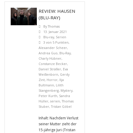
REVIEW: HAUSEN
(BLU-RAY)
By
Thomas
13. Januar 2021
Blu-ray
,
Serien
3 von 5 Punkten
,
Alexander Scheer
,
Andrea Guo
,
Blu-Ray
,
Charly Hübner
,
Constanze Becker
,
Daniel Sträßer
,
Eva
Weißenborn
,
Gerdy
Zint
,
Horror
,
Ilja
Bultmann
,
Lilith
Stangenberg
,
Mystery
,
Peter Kurth
,
Sandra
Hüller
,
serien
,
Thomas
Stuber
,
Tristan Göbel
Inhalt: Nachdem Verlust
seiner Mutter zieht der
15-jährige Juri (Tristan