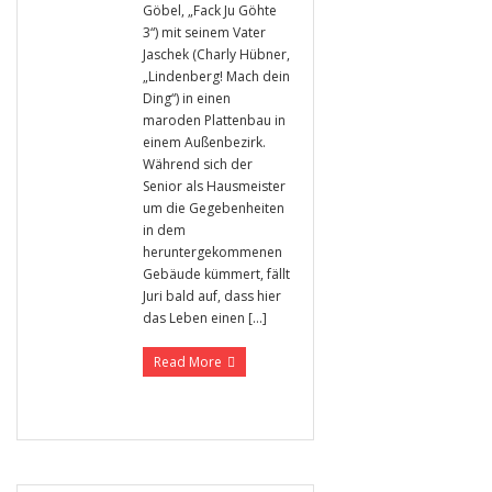
Göbel, „Fack Ju Göhte
3“) mit seinem Vater
Jaschek (Charly Hübner,
„Lindenberg! Mach dein
Ding“) in einen
maroden Plattenbau in
einem Außenbezirk.
Während sich der
Senior als Hausmeister
um die Gegebenheiten
in dem
heruntergekommenen
Gebäude kümmert, fällt
Juri bald auf, dass hier
das Leben einen […]
Read More