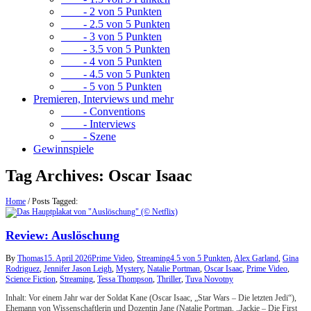
- 2 von 5 Punkten
- 2.5 von 5 Punkten
- 3 von 5 Punkten
- 3.5 von 5 Punkten
- 4 von 5 Punkten
- 4.5 von 5 Punkten
- 5 von 5 Punkten
Premieren, Interviews und mehr
- Conventions
- Interviews
- Szene
Gewinnspiele
Tag Archives:
Oscar Isaac
Home
/
Posts Tagged:
Review: Auslöschung
By
Thomas
15. April 2026
Prime Video
,
Streaming
4.5 von 5 Punkten
,
Alex Garland
,
Gina
Rodriguez
,
Jennifer Jason Leigh
,
Mystery
,
Natalie Portman
,
Oscar Isaac
,
Prime Video
,
Science Fiction
,
Streaming
,
Tessa Thompson
,
Thriller
,
Tuva Novotny
Inhalt: Vor einem Jahr war der Soldat Kane (Oscar Isaac, „Star Wars – Die letzten Jedi“),
Ehemann von Wissenschaftlerin und Dozentin Jane (Natalie Portman, „Jackie – Die First