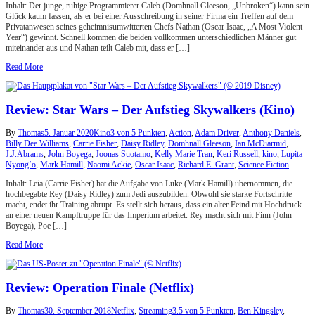
Inhalt: Der junge, ruhige Programmierer Caleb (Domhnall Gleeson, „Unbroken“) kann sein
Glück kaum fassen, als er bei einer Ausschreibung in seiner Firma ein Treffen auf dem
Privatanwesen seines geheimnisumwitterten Chefs Nathan (Oscar Isaac, „A Most Violent
Year“) gewinnt. Schnell kommen die beiden vollkommen unterschiedlichen Männer gut
miteinander aus und Nathan teilt Caleb mit, dass er […]
Read More
Review: Star Wars – Der Aufstieg Skywalkers (Kino)
By
Thomas
5. Januar 2020
Kino
3 von 5 Punkten
,
Action
,
Adam Driver
,
Anthony Daniels
,
Billy Dee Williams
,
Carrie Fisher
,
Daisy Ridley
,
Domhnall Gleeson
,
Ian McDiarmid
,
J.J.Abrams
,
John Boyega
,
Joonas Suotamo
,
Kelly Marie Tran
,
Keri Russell
,
kino
,
Lupita
Nyong’o
,
Mark Hamill
,
Naomi Ackie
,
Oscar Isaac
,
Richard E. Grant
,
Science Fiction
Inhalt: Leia (Carrie Fisher) hat die Aufgabe von Luke (Mark Hamill) übernommen, die
hochbegabte Rey (Daisy Ridley) zum Jedi auszubilden. Obwohl sie starke Fortschritte
macht, endet ihr Training abrupt. Es stellt sich heraus, dass ein alter Feind mit Hochdruck
an einer neuen Kampftruppe für das Imperium arbeitet. Rey macht sich mit Finn (John
Boyega), Poe […]
Read More
Review: Operation Finale (Netflix)
By
Thomas
30. September 2018
Netflix
,
Streaming
3.5 von 5 Punkten
,
Ben Kingsley
,