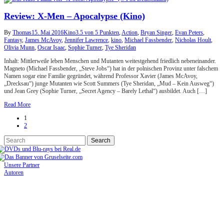
Review: X-Men – Apocalypse (Kino)
By
Thomas
15. Mai 2016
Kino
3.5 von 5 Punkten
,
Action
,
Bryan Singer
,
Evan Peters
,
Fantasy
,
James McAvoy
,
Jennifer Lawrence
,
kino
,
Michael Fassbender
,
Nicholas Hoult
,
Olivia Munn
,
Oscar Isaac
,
Sophie Turner
,
Tye Sheridan
Inhalt: Mittlerweile leben Menschen und Mutanten weitestgehend friedlich nebeneinander.
Magneto (Michael Fassbender, „Steve Jobs“) hat in der polnischen Provinz unter falschem
Namen sogar eine Familie gegründet, während Professor Xavier (James McAvoy,
„Drecksau“) junge Mutanten wie Scott Summers (Tye Sheridan, „Mud – Kein Ausweg“)
und Jean Grey (Sophie Turner, „Secret Agency – Barely Lethal“) ausbildet. Auch […]
Read More
1
2
Unsere Partner
Autoren