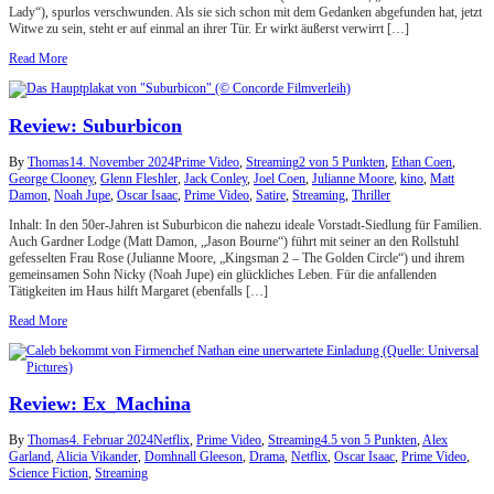
Lady“), spurlos verschwunden. Als sie sich schon mit dem Gedanken abgefunden hat, jetzt
Witwe zu sein, steht er auf einmal an ihrer Tür. Er wirkt äußerst verwirrt […]
Read More
Review: Suburbicon
By
Thomas
14. November 2024
Prime Video
,
Streaming
2 von 5 Punkten
,
Ethan Coen
,
George Clooney
,
Glenn Fleshler
,
Jack Conley
,
Joel Coen
,
Julianne Moore
,
kino
,
Matt
Damon
,
Noah Jupe
,
Oscar Isaac
,
Prime Video
,
Satire
,
Streaming
,
Thriller
Inhalt: In den 50er-Jahren ist Suburbicon die nahezu ideale Vorstadt-Siedlung für Familien.
Auch Gardner Lodge (Matt Damon, „Jason Bourne“) führt mit seiner an den Rollstuhl
gefesselten Frau Rose (Julianne Moore, „Kingsman 2 – The Golden Circle“) und ihrem
gemeinsamen Sohn Nicky (Noah Jupe) ein glückliches Leben. Für die anfallenden
Tätigkeiten im Haus hilft Margaret (ebenfalls […]
Read More
Review: Ex_Machina
By
Thomas
4. Februar 2024
Netflix
,
Prime Video
,
Streaming
4.5 von 5 Punkten
,
Alex
Garland
,
Alicia Vikander
,
Domhnall Gleeson
,
Drama
,
Netflix
,
Oscar Isaac
,
Prime Video
,
Science Fiction
,
Streaming