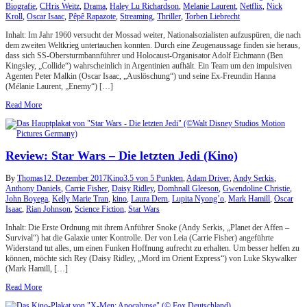
Biografie
,
CHris Weitz
,
Drama
,
Haley Lu Richardson
,
Melanie Laurent
,
Netflix
,
Nick
Kroll
,
Oscar Isaac
,
Pêpê Rapazote
,
Streaming
,
Thriller
,
Torben Liebrecht
Inhalt: Im Jahr 1960 versucht der Mossad weiter, Nationalsozialisten aufzuspüren, die nach
dem zweiten Weltkrieg untertauchen konnten. Durch eine Zeugenaussage finden sie heraus,
dass sich SS-Obersturmbannführer und Holocaust-Organisator Adolf Eichmann (Ben
Kingsley, „Collide“) wahrscheinlich in Argentinien aufhält. Ein Team um den impulsiven
Agenten Peter Malkin (Oscar Isaac, „Auslöschung“) und seine Ex-Freundin Hanna
(Mélanie Laurent, „Enemy“) […]
Read More
Review: Star Wars – Die letzten Jedi (Kino)
By
Thomas
12. Dezember 2017
Kino
3.5 von 5 Punkten
,
Adam Driver
,
Andy Serkis
,
Anthony Daniels
,
Carrie Fisher
,
Daisy Ridley
,
Domhnall Gleeson
,
Gwendoline Christie
,
John Boyega
,
Kelly Marie Tran
,
kino
,
Laura Dern
,
Lupita Nyong’o
,
Mark Hamill
,
Oscar
Isaac
,
Rian Johnson
,
Science Fiction
,
Star Wars
Inhalt: Die Erste Ordnung mit ihrem Anführer Snoke (Andy Serkis, „Planet der Affen –
Survival“) hat die Galaxie unter Kontrolle. Der von Leia (Carrie Fisher) angeführte
Widerstand tut alles, um einen Funken Hoffnung aufrecht zu erhalten. Um besser helfen zu
können, möchte sich Rey (Daisy Ridley, „Mord im Orient Express“) von Luke Skywalker
(Mark Hamill, […]
Read More