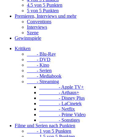
4.5 von 5 Punkten
5 von 5 Punkten
Premieren, Interviews und mehr
Conventions
Interviews
Szene
Gewinnspiele
Kritiken
- Blu-Ray
- DVD
- Kino
- Serien
- Mediabook
- Streaming
- Apple TV+
- Arthaus+
- Disney Plus
- LaCinetek
- Netflix
- Prime Video
- Sonstiges
Filme und Serien nach Punkten
- 1 von 5 Punkten
- 1.5 von 5 Punkten