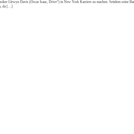
usiker Llewyn Davis (Oscar Isaac, Drive“) in New York Karriere zu machen. Seitdem seine Ban
n, da […]