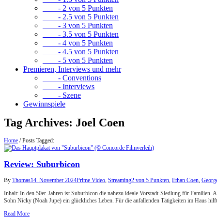
- 2 von 5 Punkten
- 2.5 von 5 Punkten
- 3 von 5 Punkten
- 3.5 von 5 Punkten
- 4 von 5 Punkten
- 4.5 von 5 Punkten
- 5 von 5 Punkten
Premieren, Interviews und mehr
- Conventions
- Interviews
- Szene
Gewinnspiele
Tag Archives:
Joel Coen
Home
/
Posts Tagged:
Review: Suburbicon
By
Thomas
14. November 2024
Prime Video
,
Streaming
2 von 5 Punkten
,
Ethan Coen
,
Georg
Inhalt: In den 50er-Jahren ist Suburbicon die nahezu ideale Vorstadt-Siedlung für Familie
Sohn Nicky (Noah Jupe) ein glückliches Leben. Für die anfallenden Tätigkeiten im Haus hilf
Read More