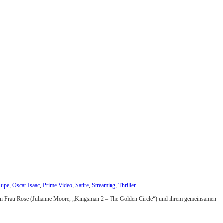
Jupe
,
Oscar Isaac
,
Prime Video
,
Satire
,
Streaming
,
Thriller
elten Frau Rose (Julianne Moore, „Kingsman 2 – The Golden Circle“) und ihrem gemeinsamen