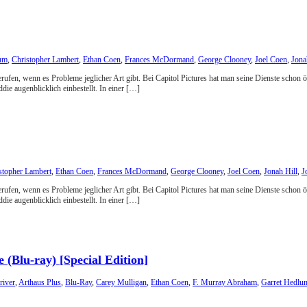
um
,
Christopher Lambert
,
Ethan Coen
,
Frances McDormand
,
George Clooney
,
Joel Coen
,
Jona
erufen, wenn es Probleme jeglicher Art gibt. Bei Capitol Pictures hat man seine Dienste scho
e augenblicklich einbestellt. In einer […]
stopher Lambert
,
Ethan Coen
,
Frances McDormand
,
George Clooney
,
Joel Coen
,
Jonah Hill
,
J
erufen, wenn es Probleme jeglicher Art gibt. Bei Capitol Pictures hat man seine Dienste scho
e augenblicklich einbestellt. In einer […]
(Blu-ray) [Special Edition]
iver
,
Arthaus Plus
,
Blu-Ray
,
Carey Mulligan
,
Ethan Coen
,
F. Murray Abraham
,
Garret Hedlu