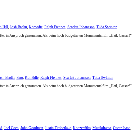
h Hill
,
Josh Brolin
,
Komödie
,
Ralph Fiennes
,
Scarlett Johansson
,
Tilda Swinton
n öfter in Anspruch genommen. Als beim hoch budgetierten Monumentalfilm „Hail, Caesar!“
osh Brolin
,
kino
,
Komödie
,
Ralph Fiennes
,
Scarlett Johansson
,
Tilda Swinton
n öfter in Anspruch genommen. Als beim hoch budgetierten Monumentalfilm „Hail, Caesar!“
nd
,
Joel Coen
,
John Goodman
,
Justin Timberlake
,
Konzertfilm
,
Musikdrama
,
Oscar Isaac
,