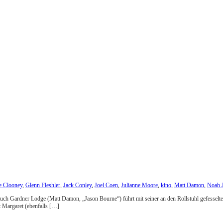
e Clooney
,
Glenn Fleshler
,
Jack Conley
,
Joel Coen
,
Julianne Moore
,
kino
,
Matt Damon
,
Noah 
n. Auch Gardner Lodge (Matt Damon, „Jason Bourne“) führt mit seiner an den Rollstuhl gefess
t Margaret (ebenfalls […]