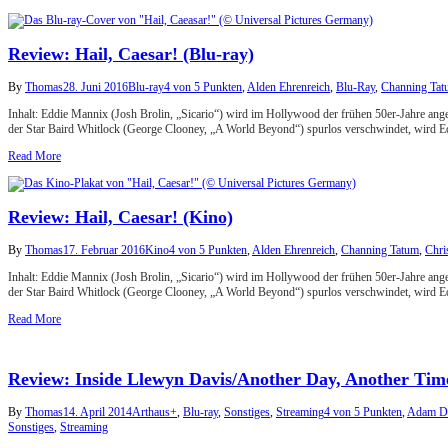
Review: Hail, Caesar! (Blu-ray)
By
Thomas
28. Juni 2016
Blu-ray
4 von 5 Punkten
,
Alden Ehrenreich
,
Blu-Ray
,
Channing Tat
Inhalt: Eddie Mannix (Josh Brolin, „Sicario“) wird im Hollywood der frühen 50er-Jahre ang
der Star Baird Whitlock (George Clooney, „A World Beyond“) spurlos verschwindet, wird Eddi
Read More
Review: Hail, Caesar! (Kino)
By
Thomas
17. Februar 2016
Kino
4 von 5 Punkten
,
Alden Ehrenreich
,
Channing Tatum
,
Chri
Inhalt: Eddie Mannix (Josh Brolin, „Sicario“) wird im Hollywood der frühen 50er-Jahre ang
der Star Baird Whitlock (George Clooney, „A World Beyond“) spurlos verschwindet, wird Eddi
Read More
Review: Inside Llewyn Davis/Another Day, Another Time 
By
Thomas
14. April 2014
Arthaus+
,
Blu-ray
,
Sonstiges
,
Streaming
4 von 5 Punkten
,
Adam Dr
Sonstiges
,
Streaming