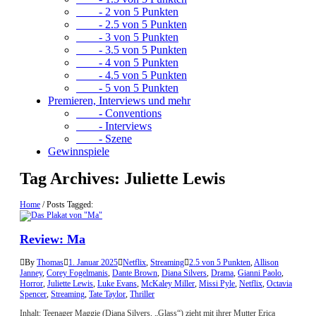
- 2 von 5 Punkten
- 2.5 von 5 Punkten
- 3 von 5 Punkten
- 3.5 von 5 Punkten
- 4 von 5 Punkten
- 4.5 von 5 Punkten
- 5 von 5 Punkten
Premieren, Interviews und mehr
- Conventions
- Interviews
- Szene
Gewinnspiele
Tag Archives:
Juliette Lewis
Home
/
Posts Tagged:
Review: Ma
By
Thomas
1. Januar 2025
Netflix
,
Streaming
2.5 von 5 Punkten
,
Allison
Janney
,
Corey Fogelmanis
,
Dante Brown
,
Diana Silvers
,
Drama
,
Gianni Paolo
,
Horror
,
Juliette Lewis
,
Luke Evans
,
McKaley Miller
,
Missi Pyle
,
Netflix
,
Octavia
Spencer
,
Streaming
,
Tate Taylor
,
Thriller
Inhalt: Teenager Maggie (Diana Silvers, „Glass“) zieht mit ihrer Mutter Erica