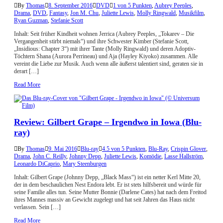
By
Thomas
8. September 2016
DVD
1 von 5 Punkten
,
Aubrey Peeples
,
Drama
,
DVD
,
Fantasy
,
Jon M. Chu
,
Juliette Lewis
,
Molly Ringwald
,
Musikfilm
,
Ryan Guzman
,
Stefanie Scott
Inhalt: Seit früher Kindheit wohnen Jerrica (Aubrey Peeples, „Tokarev – Die
Vergangenheit stirbt niemals“) und ihre Schwester Kimber (Stefanie Scott,
„Insidious: Chapter 3“) mit ihrer Tante (Molly Ringwald) und deren Adoptiv-
Töchtern Shana (Aurora Perrineau) und Aja (Hayley Kiyoko) zusammen. Alle
vereint die Liebe zur Musik. Auch wenn alle äußerst talentiert sind, geraten sie in
derart […]
Read More
Review: Gilbert Grape – Irgendwo in Iowa (Blu-
ray)
By
Thomas
9. Mai 2016
Blu-ray
4.5 von 5 Punkten
,
Blu-Ray
,
Crispin Glover
,
Drama
,
John C. Reilly
,
Johnny Depp
,
Juliette Lewis
,
Komödie
,
Lasse Hallström
,
Leonardo DiCaprio
,
Mary Steenburgen
Inhalt: Gilbert Grape (Johnny Depp, „Black Mass“) ist ein netter Kerl Mitte 20,
der in dem beschaulichen Nest Endora lebt. Er ist stets hilfsbereit und würde für
seine Familie alles tun. Seine Mutter Bonnie (Darlene Cates) hat nach dem Freitod
ihres Mannes massiv an Gewicht zugelegt und hat seit Jahren das Haus nicht
verlassen. Sein […]
Read More