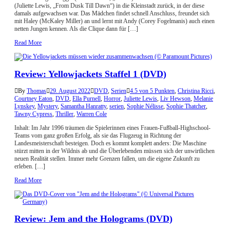
(Juliette Lewis, „From Dusk Till Dawn“) in die Kleinstadt zurück, in der diese
damals aufgewachsen war. Das Mädchen findet schnell Anschluss, freundet sich
mit Haley (McKaley Miller) an und lernt mit Andy (Corey Fogelmanis) auch einen
netten Jungen kennen. Als die Clique dann für […]
Read More
Review: Yellowjackets Staffel 1 (DVD)
By
Thomas
29. August 2022
DVD
,
Serien
4.5 von 5 Punkten
,
Christina Ricci
,
Courtney Eaton
,
DVD
,
Ella Purnell
,
Horror
,
Juliette Lewis
,
Liv Hewson
,
Melanie
Lynskey
,
Mystery
,
Samantha Hanratty
,
serien
,
Sophie Nélisse
,
Sophie Thatcher
,
Tawny Cypress
,
Thriller
,
Warren Cole
Inhalt: Im Jahr 1996 träumen die Spielerinnen eines Frauen-Fußball-Highschool-
Teams vom ganz großen Erfolg, als sie das Flugzeug in Richtung der
Landesmeisterschaft besteigen. Doch es kommt komplett anders: Die Maschine
stürzt mitten in der Wildnis ab und die Überlebenden müssen sich der unwirtlichen
neuen Realität stellen. Immer mehr Grenzen fallen, um die eigene Zukunft zu
erleben. […]
Read More
Review: Jem and the Holograms (DVD)