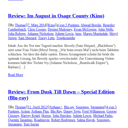
Review: Im August in Osage County (Kino)
By
Thomas
7. März 2014
Kino
4 von 5 Punkten
,
Abigail Breslin
,
Benedict
Cumberbatch
,
Chris Cooper
,
Dermot Mulroney
,
Ewan McGregor
,
John Wells
,
Julia Roberts
,
Julianne Nicholson
,
Juliette Lewis
,
kino
,
Margo Martindale
,
Meryl
Streep
,
Sam Shepard
,
Tracey Letts
,
Tragikomödie
Inhalt: Aus der Not eine Tugend machen: Beverly (Sam Shepard, „Blackthorn“)
stört seine Frau Violet (Meryl Streep, „Wie beim ersten Mal“) nicht beim Tabletten
schlucken. Sie lässt ihn dafür saufen. Dieses Arrangement scheint für beide die
optimale Lösung, bis Beverly spurlos verschwindet. Zur Unterstützung Violets
kommen bald ihre Töchter Ivy (Julianne Nicholson, „Boardwalk Empire“),
Barbara […]
Read More
Review: From Dusk Till Dawn – Special Edition
(Blu-ray)
By
Thomas
11. April 2012
Arthaus+
,
Blu-ray
,
Sonstiges
,
Streaming
4 von 5
Punkten
,
Action
,
Arthaus Plus
,
Blu-Ray
,
Danny Trejo
,
Fred Williamson
,
George
Clooney
,
Harvey Keitel
,
Horror
,
John Hawkes
,
Juliette Lewis
,
Michael Parks
,
Quentin Tarantino
,
Roadmovie
,
Robert Rodriguez
,
Salma Hayek
,
Sonstiges
,
Streaming
,
Tom Savini