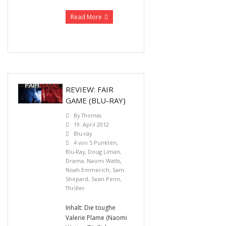
Read More
REVIEW: FAIR
GAME (BLU-RAY)
By
Thomas
19. April 2012
Blu-ray
4 von 5 Punkten
,
Blu-Ray
,
Doug Liman
,
Drama
,
Naomi Watts
,
Noah Emmerich
,
Sam
Shepard
,
Sean Penn
,
Thriller
Inhalt: Die toughe
Valerie Plame (Naomi