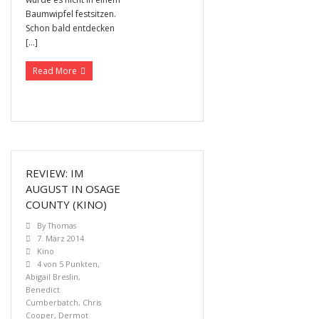
Baumwipfel festsitzen.
Schon bald entdecken
[…]
Read More
REVIEW: IM
AUGUST IN OSAGE
COUNTY (KINO)
By
Thomas
7. März 2014
Kino
4 von 5 Punkten
,
Abigail Breslin
,
Benedict
Cumberbatch
,
Chris
Cooper
,
Dermot