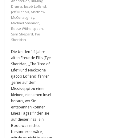
Abenteuer
,
Blu-Ray
,
Drama
,
Jacob Lofland
,
Jeff Nichols
,
Matthew
McConaughey
,
Michael Shannon
,
Reese Witherspoon
,
Sam Shepard
,
Tye
Sheridan
Die beiden 14 Jahre
alten Freunde Ellis (Tye
Sheridan, „The Tree of
Life“) und Neckbone
(Jacob Lofland) fahren
gerne auf dem
Mississippi zu einer
kleinen, einsamen Insel
heraus, wo Sie
entspannen können.
Eines Tages finden sie
auf dieser Insel ein
Boot, was nichts
besonderes wäre,
würde es nicht in einem