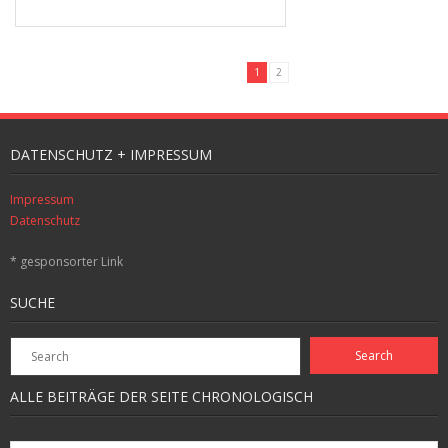
1
2
DATENSCHUTZ + IMPRESSUM
Impressum
Datenschutz
* gesponsorter Link
SUCHE
ALLE BEITRÄGE DER SEITE CHRONOLOGISCH
Alle