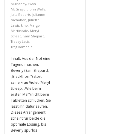
Mulroney
,
Ewan
McGregor
,
John Wells
,
Julia Roberts
,
Julianne
Nicholson
,
Juliette
Lewis
,
kino
,
Margo
Martindale
,
Meryl
Streep
,
Sam Shepard
,
Tracey Letts
,
Tragikomödie
Inhalt: Aus der Not eine
Tugend machen:
Beverly (Sam Shepard,
„Blackthorn“) stört
seine Frau Violet (Meryl
Streep, „Wie beim
ersten Mal“) nicht beim
Tabletten schlucken. Sie
lässt ihn dafür saufen.
Dieses Arrangement
scheint für beide die
optimale Lösung, bis
Beverly spurlos