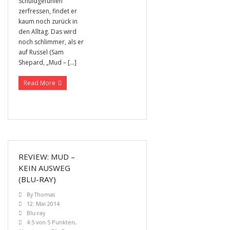
Schuldgefühlen
zerfressen, findet er
kaum noch zurück in
den Alltag. Das wird
noch schlimmer, als er
auf Russel (Sam
Shepard, „Mud – […]
Read More
REVIEW: MUD –
KEIN AUSWEG
(BLU-RAY)
By
Thomas
12. Mai 2014
Blu-ray
4.5 von 5 Punkten
,