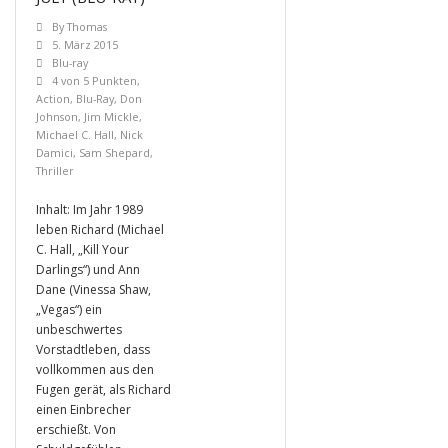
By
Thomas
5. März 2015
Blu-ray
4 von 5 Punkten
,
Action
,
Blu-Ray
,
Don
Johnson
,
Jim Mickle
,
Michael C. Hall
,
Nick
Damici
,
Sam Shepard
,
Thriller
Inhalt: Im Jahr 1989
leben Richard (Michael
C. Hall, „Kill Your
Darlings“) und Ann
Dane (Vinessa Shaw,
„Vegas“) ein
unbeschwertes
Vorstadtleben, dass
vollkommen aus den
Fugen gerät, als Richard
einen Einbrecher
erschießt. Von