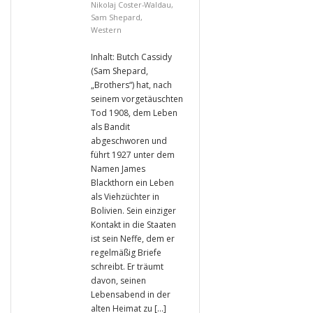
Nikolaj Coster-Waldau
,
Sam Shepard
,
Western
Inhalt: Butch Cassidy
(Sam Shepard,
„Brothers“) hat, nach
seinem vorgetäuschten
Tod 1908, dem Leben
als Bandit
abgeschworen und
führt 1927 unter dem
Namen James
Blackthorn ein Leben
als Viehzüchter in
Bolivien. Sein einziger
Kontakt in die Staaten
ist sein Neffe, dem er
regelmäßig Briefe
schreibt. Er träumt
davon, seinen
Lebensabend in der
alten Heimat zu […]