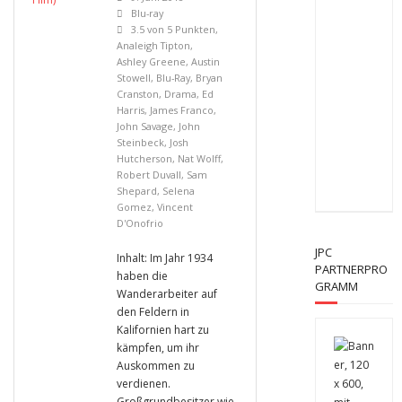
Blu-ray
3.5 von 5 Punkten
,
Analeigh Tipton
,
Ashley Greene
,
Austin
Stowell
,
Blu-Ray
,
Bryan
Cranston
,
Drama
,
Ed
Harris
,
James Franco
,
John Savage
,
John
Steinbeck
,
Josh
Hutcherson
,
Nat Wolff
,
Robert Duvall
,
Sam
Shepard
,
Selena
Gomez
,
Vincent
D'Onofrio
JPC
Inhalt: Im Jahr 1934
PARTNERPRO
haben die
GRAMM
Wanderarbeiter auf
den Feldern in
Kalifornien hart zu
kämpfen, um ihr
Auskommen zu
verdienen.
Großgrundbesitzer wie