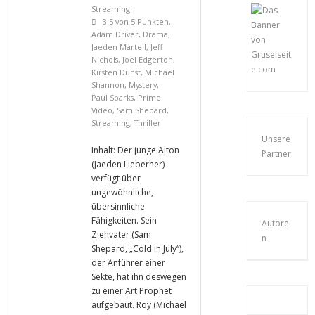
Streaming
3.5 von 5 Punkten
,
Adam Driver
,
Drama
,
Jaeden Martell
,
Jeff
Nichols
,
Joel Edgerton
,
Kirsten Dunst
,
Michael
Shannon
,
Mystery
,
Paul Sparks
,
Prime
Video
,
Sam Shepard
,
Streaming
,
Thriller
Unsere
Inhalt: Der junge Alton
Partner
(Jaeden Lieberher)
verfügt über
ungewöhnliche,
übersinnliche
Fähigkeiten. Sein
Autore
Ziehvater (Sam
n
Shepard, „Cold in July“),
der Anführer einer
Sekte, hat ihn deswegen
zu einer Art Prophet
aufgebaut. Roy (Michael