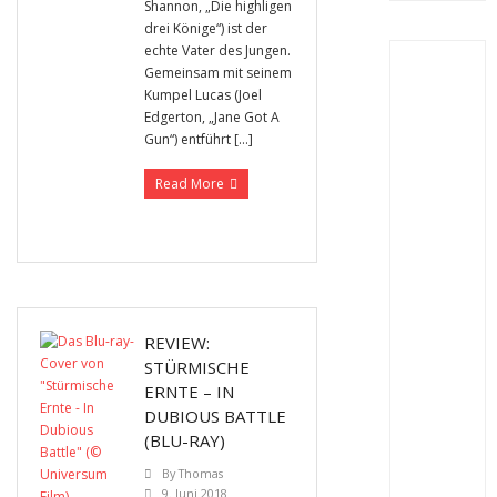
Shannon, „Die highligen
drei Könige“) ist der
echte Vater des Jungen.
Gemeinsam mit seinem
Kumpel Lucas (Joel
Edgerton, „Jane Got A
Gun“) entführt […]
Read More
REVIEW:
STÜRMISCHE
ERNTE – IN
DUBIOUS BATTLE
(BLU-RAY)
By
Thomas
9. Juni 2018