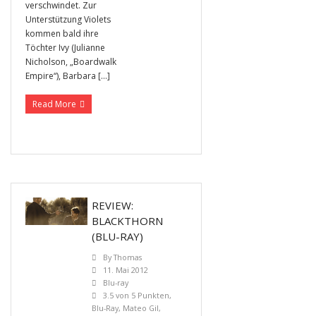
verschwindet. Zur
Unterstützung Violets
kommen bald ihre
Töchter Ivy (Julianne
Nicholson, „Boardwalk
Empire“), Barbara […]
Read More
REVIEW:
BLACKTHORN
(BLU-RAY)
By
Thomas
11. Mai 2012
Blu-ray
3.5 von 5 Punkten
,
Blu-Ray
,
Mateo Gil
,