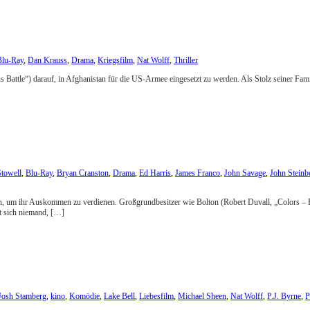
Blu-Ray
,
Dan Krauss
,
Drama
,
Kriegsfilm
,
Nat Wolff
,
Thriller
Battle“) darauf, in Afghanistan für die US-Armee eingesetzt zu werden. Als Stolz seiner Famil
Stowell
,
Blu-Ray
,
Bryan Cranston
,
Drama
,
Ed Harris
,
James Franco
,
John Savage
,
John Steinb
en, um ihr Auskommen zu verdienen. Großgrundbesitzer wie Bolton (Robert Duvall, „Colors – Fa
t sich niemand, […]
Josh Stamberg
,
kino
,
Komödie
,
Lake Bell
,
Liebesfilm
,
Michael Sheen
,
Nat Wolff
,
P.J. Byrne
,
P