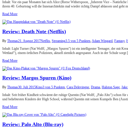
Inhalt: Vor ein paar Monaten hat sich Alice (Reese Witherspoon, „Inherent Vice – Natürlic
ihrem 40. Geburtstag will die Innenarchitektin mal wieder richtig Dampf ablassen und geht m
Read More
Review: Death Note (Netflix)
By
Thomas
21. August 2017
Netflix
,
Streaming
3.5 von 5 Punkten
,
Adam Wingard
,
Fantasy
,
H
Inhalt: Light Turner (Nat Wolff, „Margos Spuren“) ist ein intelligenter Teenager, der mit K
Wettlauf“), einem örtlichen Polizisten, aktuell ziemlich angespannt. Auch in der Schule sorgt
Read More
Review: Margos Spuren (Kino)
By
Thomas
30. Juli 2015
Kino
3 von 5 Punkten
,
Cara Delevingne
,
Drama
,
Halston Sage
,
Jake
Inhalt: Seit früher Kindheit schwärmt der ruhige Quentin (Nat Wolff, „Palo Alto“) schon f
und beliebtesten Kindern der High School, während Quentin mit seinen Kumpels Ben (Aust
Read More
Review: Palo Alto (Blu-ray)