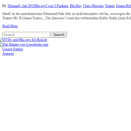
By
Thomas
8. Juli 2015
Blu-ray
3 von 5 Punkten
,
Blu-Ray
,
Chris Messina
,
Drama
,
Emma Rob
Inhalt: In der amerikanischen Kleinstadt Palo Alto ist nicht besonders viel los, weswegen d
Trainer Mr. B (James Franco, „The Interview“) und den vorbestraften Kiffer Teddy (Jack K
Read More
Unsere Partner
Autoren