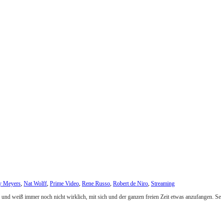
y Meyers
,
Nat Wolff
,
Prime Video
,
Rene Russo
,
Robert de Niro
,
Streaming
 und weiß immer noch nicht wirklich, mit sich und der ganzen freien Zeit etwas anzufangen. Sei