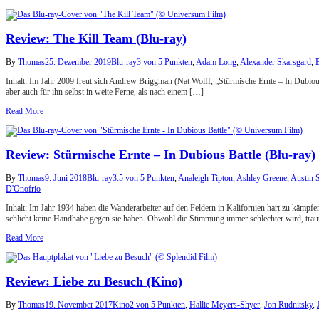
Review: The Kill Team (Blu-ray)
By
Thomas
25. Dezember 2019
Blu-ray
3 von 5 Punkten
,
Adam Long
,
Alexander Skarsgard
,
Inhalt: Im Jahr 2009 freut sich Andrew Briggman (Nat Wolff, „Stürmische Ernte – In Dubious 
aber auch für ihn selbst in weite Ferne, als nach einem […]
Read More
Review: Stürmische Ernte – In Dubious Battle (Blu-ray)
By
Thomas
9. Juni 2018
Blu-ray
3.5 von 5 Punkten
,
Analeigh Tipton
,
Ashley Greene
,
Austin 
D'Onofrio
Inhalt: Im Jahr 1934 haben die Wanderarbeiter auf den Feldern in Kalifornien hart zu kämpf
schlicht keine Handhabe gegen sie haben. Obwohl die Stimmung immer schlechter wird, trau
Read More
Review: Liebe zu Besuch (Kino)
By
Thomas
19. November 2017
Kino
2 von 5 Punkten
,
Hallie Meyers-Shyer
,
Jon Rudnitsky
,