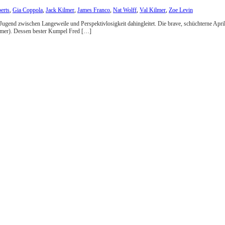
erts
,
Gia Coppola
,
Jack Kilmer
,
James Franco
,
Nat Wolff
,
Val Kilmer
,
Zoe Levin
ie Jugend zwischen Langeweile und Perspektivlosigkeit dahingleitet. Die brave, schüchterne Apr
ilmer). Dessen bester Kumpel Fred […]