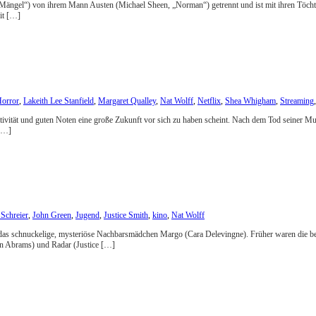
he Mängel“) von ihrem Mann Austen (Michael Sheen, „Norman“) getrennt und ist mit ihren Töch
it […]
orror
,
Lakeith Lee Stanfield
,
Margaret Qualley
,
Nat Wolff
,
Netflix
,
Shea Whigham
,
Streaming
reativität und guten Noten eine große Zukunft vor sich zu haben scheint. Nach dem Tod seiner 
 […]
 Schreier
,
John Green
,
Jugend
,
Justice Smith
,
kino
,
Nat Wolff
ür das schnuckelige, mysteriöse Nachbarsmädchen Margo (Cara Delevingne). Früher waren die b
in Abrams) und Radar (Justice […]