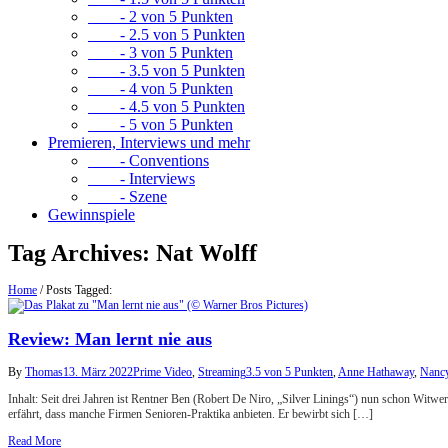
- 2 von 5 Punkten
- 2.5 von 5 Punkten
- 3 von 5 Punkten
- 3.5 von 5 Punkten
- 4 von 5 Punkten
- 4.5 von 5 Punkten
- 5 von 5 Punkten
Premieren, Interviews und mehr
- Conventions
- Interviews
- Szene
Gewinnspiele
Tag Archives:
Nat Wolff
Home
/
Posts Tagged:
Review: Man lernt nie aus
By
Thomas
13. März 2022
Prime Video
,
Streaming
3.5 von 5 Punkten
,
Anne Hathaway
,
Nanc
Inhalt: Seit drei Jahren ist Rentner Ben (Robert De Niro, „Silver Linings“) nun schon Witwer
erfährt, dass manche Firmen Senioren-Praktika anbieten. Er bewirbt sich […]
Read More