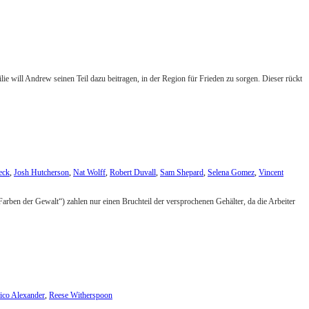
ie will Andrew seinen Teil dazu beitragen, in der Region für Frieden zu sorgen. Dieser rückt
eck
,
Josh Hutcherson
,
Nat Wolff
,
Robert Duvall
,
Sam Shepard
,
Selena Gomez
,
Vincent
rben der Gewalt“) zahlen nur einen Bruchteil der versprochenen Gehälter, da die Arbeiter
ico Alexander
,
Reese Witherspoon