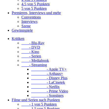
4.5 von 5 Punkten
5 von 5 Punkten
Premieren, Interviews und mehr
Conventions
Interviews
Szene
Gewinnspiele
Kritiken
- Blu-Ray
- DVD
- Kino
- Serien
- Mediabook
- Streaming
- Apple TV+
- Arthaus+
- Disney Plus
- LaCinetek
- Netflix
- Prime Video
- Sonstiges
Filme und Serien nach Punkten
- 1 von 5 Punkten
- 1.5 von 5 Punkten