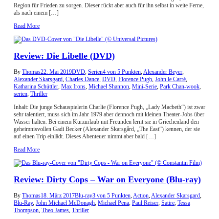
Region für Frieden zu sorgen. Dieser rückt aber auch für ihn selbst in weite Ferne,
als nach einem […]
Read More
Review: Die Libelle (DVD)
By
Thomas
22. Mai 2019
DVD
,
Serien
4 von 5 Punkten
,
Alexander Beyer
,
Alexander Skarsgard
,
Charles Dance
,
DVD
,
Florence Pugh
,
John le Carré
,
Katharina Schüttler
,
Max Irons
,
Michael Shannon
,
Mini-Serie
,
Park Chan-wook
,
serien
,
Thriller
Inhalt: Die junge Schauspielerin Charlie (Florence Pugh, „Lady Macbeth“) ist zwar
sehr talentiert, muss sich im Jahr 1979 aber dennoch mit kleinen Theater-Jobs über
Wasser halten. Bei einem Kurzurlaub mit Freunden lernt sie in Griechenland den
geheimnisvollen Gadi Becker (Alexander Skarsgård, „The East“) kennen, der sie
auf einen Trip einlädt. Dieses Abenteuer nimmt aber bald […]
Read More
Review: Dirty Cops – War on Everyone (Blu-ray)
By
Thomas
18. März 2017
Blu-ray
3 von 5 Punkten
,
Action
,
Alexander Skarsgard
,
Blu-Ray
,
John Michael McDonagh
,
Michael Pena
,
Paul Reiser
,
Satire
,
Tessa
Thompson
,
Theo James
,
Thriller