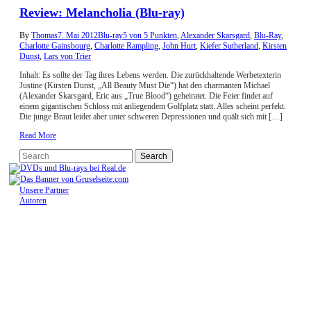
Review: Melancholia (Blu-ray)
By
Thomas
7. Mai 2012
Blu-ray
5 von 5 Punkten
,
Alexander Skarsgard
,
Blu-Ray
,
Charlotte Gainsbourg
,
Charlotte Rampling
,
John Hurt
,
Kiefer Sutherland
,
Kirsten
Dunst
,
Lars von Trier
Inhalt: Es sollte der Tag ihres Lebens werden. Die zurückhaltende Werbetexterin
Justine (Kirsten Dunst, „All Beauty Must Die“) hat den charmanten Michael
(Alexander Skarsgard, Eric aus „True Blood“) geheiratet. Die Feier findet auf
einem gigantischen Schloss mit anliegendem Golfplatz statt. Alles scheint perfekt.
Die junge Braut leidet aber unter schweren Depressionen und quält sich mit […]
Read More
Unsere Partner
Autoren