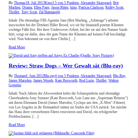
By
Thomas
18. Juli 2013
Kino
3.5 von 5 Punkten
,
Alexander Skarsgard
,
Brit
Marling
,
Drama
,
Ellen Page
,
Jason Ritter
,
kino
,
Patricia Clarkson
,
Ridley Scott
,
Thriller
,
Tony Scott
,
Zal Batmanglij
Inhalt: Die ehemalige FBI-Agentin Jane (Brit Marling, „Arbitrage“) arbeitet
inzwischen bei der Detektei Hiller Brood, wo sie für finanziell potente Klienten
wichtige Fälle löst. Bei ihrer Undercover-Arbeit, bei der sie auf den Namen Sarah
hört, sorgt sie dafür, dass der gute Name der Klienten auf keinen Fall beschädigt
wird. Nun bekommt sie von ihrer Chefin […]
Read More
Review: Straw Dogs – Wer Gewalt sät (Blu-ray)
By
Thomas
6. Juni 2012
Blu-ray
4 von 5 Punkten
,
Alexander Skarsgard
,
Blu-Ray
,
James Marsden
,
James Woods
,
Kate Bosworth
,
Rod Lurie
,
Thriller
,
Walton
Goggins
Inhalt: Nach Jahren der Abwesenheit kehrt die Schauspielerin und ehemalige
Cheerleaderin Amy Sumner (Kate Bosworth, Lois Lane aus „Superman Returns“)
mit ihrem Ehemann David (James Marsden, Cyclops aus den „X-Men“-Filmen)
von Los Angeles in ihr Heimatdorf mitten im Süden der USA zurück. Sie möchte
das Haus ihrer verstorbenen Eltern renovieren und David, ein erfolgreicher
Drehbuchautor, […]
Read More