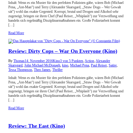
Inhalt: Wenn es ein Muster für den perfekten Polizisten gäbe, wären Bob (Michael
Pena, „Ant-Man“) und Terry (Alexander Skarsgard, „Straw Dogs – Wer Gewalt
sät“) wohl das exakte Gegenteil. Korrupt, brutal und Drogen und Alkohol sehr
zugeneigt, bringen sie ihren Chef (Paul Reiser, „Whiplash“) zur Verzweiflung und
handeln sich regelmäßig Disziplinarmaßnahmen ein. Große Polizeiarbeit kommt
[…]
Read More
Review: Dirty Cops – War On Everyone (Kino)
By
Thomas
14. November 2016
Kino
3 von 5 Punkten
,
Action
,
Alexander
Skarsgard
,
John Michael McDonagh
,
kino
,
Michael Pena
,
Paul Reiser
,
Satire
,
Tessa Thompson
,
Theo James
,
Thriller
Inhalt: Wenn es ein Muster für den perfekten Polizisten gäbe, wären Bob (Michael
Pena, „Ant-Man“) und Terry (Alexander Skarsgard, „Straw Dogs – Wer Gewalt
sät“) wohl das exakte Gegenteil. Korrupt, brutal und Drogen und Alkohol sehr
zugeneigt, bringen sie ihren Chef (Paul Reiser, „Whiplash“) zur Verzweiflung und
handeln sich regelmäßig Disziplinarmaßnahmen ein. Große Polizeiarbeit kommt
[…]
Read More
Review: The East (Kino)