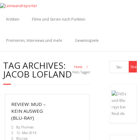
Kritiken
Filme und Serien nach Punkten
Premieren, Interviews und mehr
Gewinnspiele
TAG ARCHIVES:
Home
/
JACOB LOFLAND
Posts Tagged:
REVIEW: MUD –
KEIN AUSWEG
(BLU-RAY)
By
Thomas
12. Mai 2014
Blu-ray