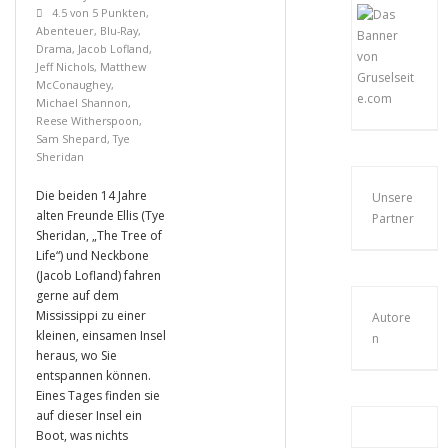
4.5 von 5 Punkten
,
Abenteuer
,
Blu-Ray
,
Drama
,
Jacob Lofland
,
Jeff Nichols
,
Matthew
McConaughey
,
Michael Shannon
,
Reese Witherspoon
,
Sam Shepard
,
Tye
Sheridan
Die beiden 14 Jahre
Unsere
alten Freunde Ellis (Tye
Partner
Sheridan, „The Tree of
Life“) und Neckbone
(Jacob Lofland) fahren
gerne auf dem
Mississippi zu einer
Autore
kleinen, einsamen Insel
n
heraus, wo Sie
entspannen können.
Eines Tages finden sie
auf dieser Insel ein
Boot, was nichts