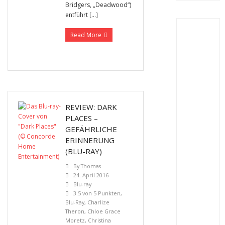
Bridgers, „Deadwood“)
entführt […]
Read More
REVIEW: DARK
PLACES –
GEFÄHRLICHE
ERINNERUNG
(BLU-RAY)
By
Thomas
24. April 2016
Blu-ray
3.5 von 5 Punkten
,
Blu-Ray
,
Charlize
Theron
,
Chloe Grace
Moretz
,
Christina