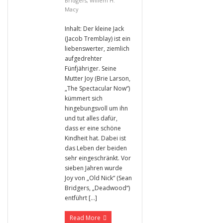
Bridgers
,
Willem H.
Macy
Inhalt: Der kleine Jack
(Jacob Tremblay) ist ein
liebenswerter, ziemlich
aufgedrehter
Fünfjähriger. Seine
Mutter Joy (Brie Larson,
„The Spectacular Now“)
kümmert sich
hingebungsvoll um ihn
und tut alles dafür,
dass er eine schöne
Kindheit hat. Dabei ist
das Leben der beiden
sehr eingeschränkt. Vor
sieben Jahren wurde
Joy von „Old Nick“ (Sean
Bridgers, „Deadwood“)
entführt […]
Read More