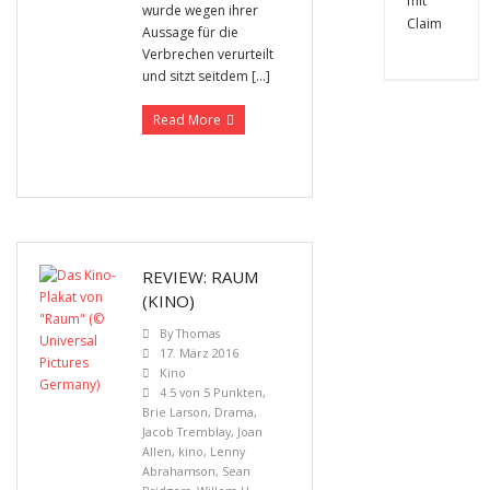
wurde wegen ihrer
Aussage für die
Verbrechen verurteilt
und sitzt seitdem […]
Read More
REVIEW: RAUM
(KINO)
By
Thomas
17. März 2016
Kino
4.5 von 5 Punkten
,
Brie Larson
,
Drama
,
Jacob Tremblay
,
Joan
Allen
,
kino
,
Lenny
Abrahamson
,
Sean