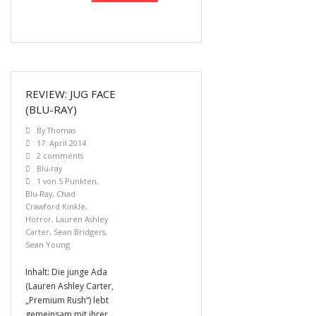
REVIEW: JUG FACE
(BLU-RAY)
By
Thomas
17. April 2014
2 comments
Blu-ray
1 von 5 Punkten
,
Blu-Ray
,
Chad
Crawford Kinkle
,
Horror
,
Lauren Ashley
Carter
,
Sean Bridgers
,
Sean Young
Inhalt: Die junge Ada
(Lauren Ashley Carter,
„Premium Rush“) lebt
gemeinsam mit ihrer