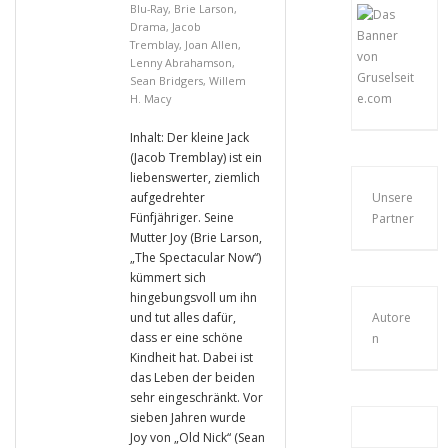
Blu-Ray
,
Brie Larson
,
Drama
,
Jacob
Tremblay
,
Joan Allen
,
Lenny Abrahamson
,
Sean Bridgers
,
Willem
H. Macy
Inhalt: Der kleine Jack
(Jacob Tremblay) ist ein
liebenswerter, ziemlich
aufgedrehter
Unsere
Fünfjähriger. Seine
Partner
Mutter Joy (Brie Larson,
„The Spectacular Now“)
kümmert sich
hingebungsvoll um ihn
und tut alles dafür,
Autore
dass er eine schöne
n
Kindheit hat. Dabei ist
das Leben der beiden
sehr eingeschränkt. Vor
sieben Jahren wurde
Joy von „Old Nick“ (Sean