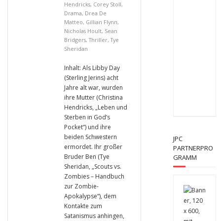
Hendricks
,
Corey Stoll
,
Drama
,
Drea De
Matteo
,
Gillian Flynn
,
Nicholas Hoult
,
Sean
Bridgers
,
Thriller
,
Tye
Sheridan
Inhalt: Als Libby Day
(Sterling Jerins) acht
Jahre alt war, wurden
ihre Mutter (Christina
Hendricks, „Leben und
Sterben in God’s
Pocket“) und ihre
beiden Schwestern
JPC
ermordet. Ihr großer
PARTNERPRO
Bruder Ben (Tye
GRAMM
Sheridan, „Scouts vs.
Zombies – Handbuch
zur Zombie-
Apokalypse“), dem
Kontakte zum
Satanismus anhingen,