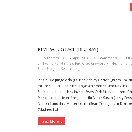
REVIEW: JUG FACE (BLU-RAY)
By
Thomas
17. April 2014
2 comments
Blu
1 von 5 Punkten
,
Blu-Ray
,
Chad Crawford Kinkle
,
Horror
,
Sean Bridgers
,
Sean Young
Inhalt: Die junge Ada (Lauren Ashley Carter, „Premium R
mit ihrer Familie in einer abgeschiedenen Siedlung in de
Sie hat ein heimliches inzestuöses Verhältnis zu ihrem B
Manche), ehe sie erfährt, dass ihr Vater Sustin (Larry Fe
Nation“) und ihre Mutter Lorris (Sean Young) dem Dorf
(Mathieu […]
Read More