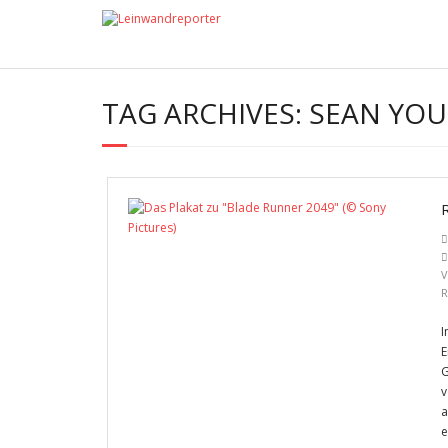
TAG ARCHIVES:
SEAN YO
V
R
I
E
G
v
a
e