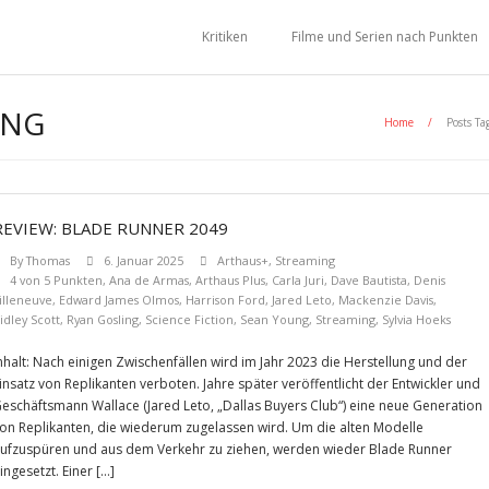
Kritiken
Filme und Serien nach Punkten
UNG
Home
/
Posts Ta
REVIEW: BLADE RUNNER 2049
By
Thomas
6. Januar 2025
Arthaus+
,
Streaming
4 von 5 Punkten
,
Ana de Armas
,
Arthaus Plus
,
Carla Juri
,
Dave Bautista
,
Denis
illeneuve
,
Edward James Olmos
,
Harrison Ford
,
Jared Leto
,
Mackenzie Davis
,
idley Scott
,
Ryan Gosling
,
Science Fiction
,
Sean Young
,
Streaming
,
Sylvia Hoeks
nhalt: Nach einigen Zwischenfällen wird im Jahr 2023 die Herstellung und der
insatz von Replikanten verboten. Jahre später veröffentlicht der Entwickler und
eschäftsmann Wallace (Jared Leto, „Dallas Buyers Club“) eine neue Generation
on Replikanten, die wiederum zugelassen wird. Um die alten Modelle
ufzuspüren und aus dem Verkehr zu ziehen, werden wieder Blade Runner
ingesetzt. Einer […]