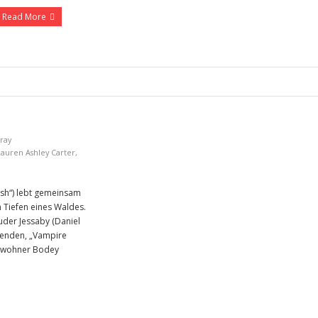
Read More
-ray
Lauren Ashley Carter
,
ush“) lebt gemeinsam
n Tiefen eines Waldes.
ruder Jessaby (Daniel
ssenden, „Vampire
bewohner Bodey