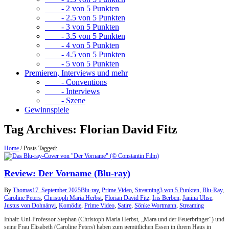
- 2 von 5 Punkten
- 2.5 von 5 Punkten
- 3 von 5 Punkten
- 3.5 von 5 Punkten
- 4 von 5 Punkten
- 4.5 von 5 Punkten
- 5 von 5 Punkten
Premieren, Interviews und mehr
- Conventions
- Interviews
- Szene
Gewinnspiele
Tag Archives:
Florian David Fitz
Home
/
Posts Tagged:
Review: Der Vorname (Blu-ray)
By
Thomas
17. September 2025
Blu-ray
,
Prime Video
,
Streaming
3 von 5 Punkten
,
Blu-Ray
,
Caroline Peters
,
Christoph Maria Herbst
,
Florian David Fitz
,
Iris Berben
,
Janina Uhse
,
Justus von Dohnányi
,
Komödie
,
Prime Video
,
Satire
,
Sönke Wortmann
,
Streaming
Inhalt: Uni-Professor Stephan (Christoph Maria Herbst, „Mara und der Feuerbringer“) und
seine Frau Elisabeth (Caroline Peters) haben zum gemütlichen Essen in ihrem Haus in