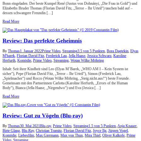
Bonn eingeladen. Der beste Kumpel René (Justus von Dohnányi, „Die Frau in Gold“) und
Elizabeths Bruder Thomas (Florian David Fitz, „Terror – Ihr Urteil“) tauchen bald auf –
dessen schwangere Freundin […]
Read More
Review: Das perfekte Geheimnis
By
Thomas
1. Januar 2022
Prime Video
,
Streaming
3.5 von 5 Punkten
,
Bora Dagtekin
,
Elyas
M'barek
,
Florian David Fitz
,
Frederick Lau
,
Jella Haase
,
Jessica Schwarz
,
Karoline
Herfurth
,
Komödie
,
Prime Video
,
Streaming
,
Wotan Wilke Möhring
Inhalt: Seit ihrer Kindheit sind Leo (Elyas M’Barek, „WHO AM I – Kein System ist
sicher“), Pepe (Florian David Fitz, „Terror – Ihr Urteil“), Simon (Frederick Lau,
„Spielmacher“) und Rocco (Wotan Wilke Möhring, „Steig.nicht.aus!“) beste Freunde.
Gemeinsam mit den Partnerinnen Carlotta (Karoline Herfurth, „Errors of the Human
Body“), Bianca (Jella Haase, „Nirgendwo“) und Eva (Jessica […]
Read More
Review: Gut zu Vögeln (Blu-ray)
By
Thomas
30. Mai 2021
Blu-ray
,
Prime Video
,
Streaming
1.5 von 5 Punkten
,
Anja Knauer
,
Birte Glang
,
Blu-Ray
,
Christian Tramitz
,
Florian David Fitz
,
Joyce Ilg
,
Jürgen Vogel
,
Komödie
,
Liebesfilm
,
Max Giermann
,
Max von Thun
,
Mira Thiel
,
Oliver Kalkofe
,
Prime
Video
,
Streaming