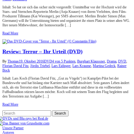
Inhalt: So hat sie sich das sicher nicht vorgestellt: Unmittelbar vor der Hochzeit wird die
Stars- und Sternchen-Reporterin Merlin (Anja Knauer) von ihrem Verlobten, dem Film-
Produzent Tillmann (Kai Wiesinger), per SMS abserviert. Merlins Bruder Simon (Max
Giermann) will ihr Unterstützung bieten und organisiert ihr einen Platz in seiner alten WG.
Ihre neuen Mitbewohner, der homosexuelle […]
Read More
Review: Terror – Ihr Urteil (DVD)
By
Thomas
19. Oktober 2016
DVD
4 von 5 Punkten
,
Burghart Klaussner
,
Drama
,
DVD
,
Florian David Fitz
,
Jördis Triebel
,
Lars Eidinger
,
Lars Kraume
,
Martina Gedeck
,
Rainer
Bock
Inhalt: Lars Koch (Florian David Fitz, „Gut zu Vögeln“) ist Kampfjet-Pilot bei der
Bundeswehr und hat bislang eine Karriere nach Maß absolviert. Sein ganzes Leben ändert
sich, als ein Terrorist eine Lufthansa-Maschine entführt und diese in ein vollbesetztes
Fußballstadion stürzen lassen möchte. Koch soll mit seinem Team den Flug begleiten und
den Terroristen zur Aufgabe […]
Read More
Unsere Partner
Autoren