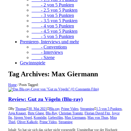
- 2 von 5 Punkten
- 2.5 von 5 Punkten
- 3 von 5 Punkten
- 3.5 von 5 Punkten
- 4 von 5 Punkten
- 4.5 von 5 Punkten
- 5 von 5 Punkten
Premieren, Interviews und mehr
- Conventions
- Interviews
- Szene
Gewinnspiele
Tag Archives:
Max Giermann
Home
/
Posts Tagged:
Review: Gut zu Vögeln (Blu-ray)
By
Thomas
30. Mai 2021
Blu-ray
,
Prime Video
,
Streaming
1.5 von 5 Punkten
,
Anja Knauer
,
Birte Glang
,
Blu-Ray
,
Christian Tramitz
,
Florian David Fitz
,
Joyce
Ilg
,
Jürgen Vogel
,
Komödie
,
Liebesfilm
,
Max Giermann
,
Max von Thun
,
Mira
Thiel
,
Oliver Kalkofe
,
Prime Video
,
Streaming
Inhalt: So hat sie sich das sicher nicht vorgestellt: Unmittelbar vor der Hochzeit