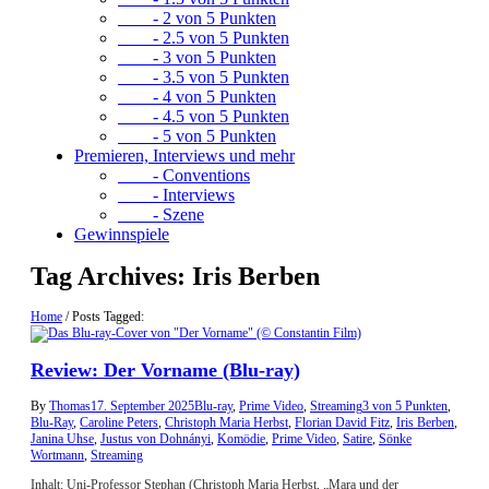
- 2 von 5 Punkten
- 2.5 von 5 Punkten
- 3 von 5 Punkten
- 3.5 von 5 Punkten
- 4 von 5 Punkten
- 4.5 von 5 Punkten
- 5 von 5 Punkten
Premieren, Interviews und mehr
- Conventions
- Interviews
- Szene
Gewinnspiele
Tag Archives:
Iris Berben
Home
/
Posts Tagged:
Review: Der Vorname (Blu-ray)
By
Thomas
17. September 2025
Blu-ray
,
Prime Video
,
Streaming
3 von 5 Punkten
,
Blu-Ray
,
Caroline Peters
,
Christoph Maria Herbst
,
Florian David Fitz
,
Iris Berben
,
Janina Uhse
,
Justus von Dohnányi
,
Komödie
,
Prime Video
,
Satire
,
Sönke
Wortmann
,
Streaming
Inhalt: Uni-Professor Stephan (Christoph Maria Herbst, „Mara und der