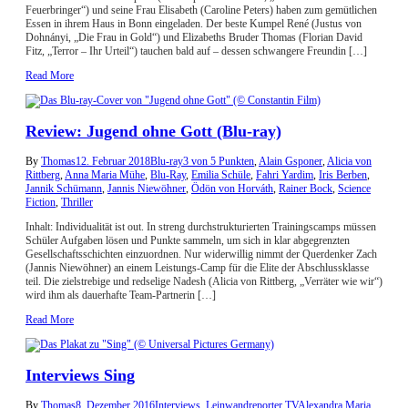
Feuerbringer“) und seine Frau Elisabeth (Caroline Peters) haben zum gemütlichen
Essen in ihrem Haus in Bonn eingeladen. Der beste Kumpel René (Justus von
Dohnányi, „Die Frau in Gold“) und Elizabeths Bruder Thomas (Florian David
Fitz, „Terror – Ihr Urteil“) tauchen bald auf – dessen schwangere Freundin […]
Read More
Review: Jugend ohne Gott (Blu-ray)
By
Thomas
12. Februar 2018
Blu-ray
3 von 5 Punkten
,
Alain Gsponer
,
Alicia von
Rittberg
,
Anna Maria Mühe
,
Blu-Ray
,
Emilia Schüle
,
Fahri Yardim
,
Iris Berben
,
Jannik Schümann
,
Jannis Niewöhner
,
Ödön von Horváth
,
Rainer Bock
,
Science
Fiction
,
Thriller
Inhalt: Individualität ist out. In streng durchstrukturierten Trainingscamps müssen
Schüler Aufgaben lösen und Punkte sammeln, um sich in klar abgegrenzten
Gesellschaftsschichten einzuordnen. Nur widerwillig nimmt der Querdenker Zach
(Jannis Niewöhner) an einem Leistungs-Camp für die Elite der Abschlussklasse
teil. Die zielstrebige und redselige Nadesh (Alicia von Rittberg, „Verräter wie wir“)
wird ihm als dauerhafte Team-Partnerin […]
Read More
Interviews Sing
By
Thomas
8. Dezember 2016
Interviews
,
Leinwandreporter TV
Alexandra Maria