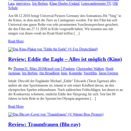
Lara
,
interviews
,
Iris Berben
,
Klaas Heufer-Umlauf
,
Leinwandreporter TV
,
Olli
Schulz
Am 08.12.2016 bringt Universal Pictures Germany den Animations-Hit “Sing” in
die Kinos, in dem auch die Tiere zu Castingstars werden. Für den Film hat sich
Universal eine ganze Reihe von sehr prominenten Synchronsprechern gesichert,
die den Film am 27.11.2016 in Köln vorgestellt haben. Wir konnten uns mit
einigen von ihnen vorab im Hyatt Hotel treffen […]
Read More
Review: Eddie the Eagle – Alles ist möglich (Kino)
By
Thomas
31. März 2016
Kino
4 von 5 Punkten
,
Christopher Walken
,
Hugh
Jackman
,
Iris Berben
,
Jim Broadbent
,
kino
,
Komödie
,
Sportfilm
,
Taron Egerton
Inhalt: Obwohl der Engländer Michael „Eddie“ Edwards (Taron Egerton) alles
andere als eine Sportskanone ist, träumt er seit seiner Kindheit davon, an den
olympischen Spielen teilzunehmen. Nach zahlreichen Fehlschlägen, bei denen er an
der Konkurrenz scheiterte, entdeckt Eddie den Skisprung für sich. Seit fast 60
Jahren ist kein Brite in der Sportart bei Olympia angetreten […]
Read More
Review: Traumfrauen (Blu-ray)