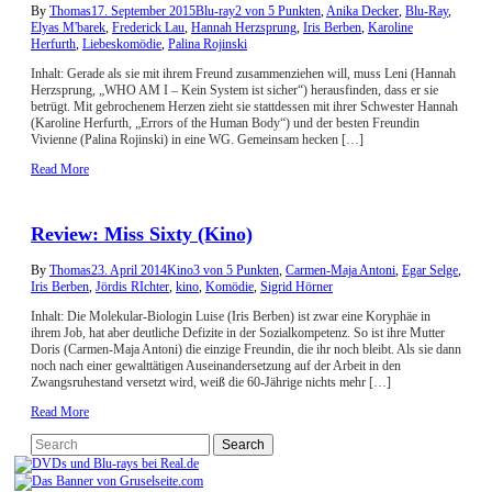
By
Thomas
17. September 2015
Blu-ray
2 von 5 Punkten
,
Anika Decker
,
Blu-Ray
,
Elyas M'barek
,
Frederick Lau
,
Hannah Herzsprung
,
Iris Berben
,
Karoline
Herfurth
,
Liebeskomödie
,
Palina Rojinski
Inhalt: Gerade als sie mit ihrem Freund zusammenziehen will, muss Leni (Hannah
Herzsprung, „WHO AM I – Kein System ist sicher“) herausfinden, dass er sie
betrügt. Mit gebrochenem Herzen zieht sie stattdessen mit ihrer Schwester Hannah
(Karoline Herfurth, „Errors of the Human Body“) und der besten Freundin
Vivienne (Palina Rojinski) in eine WG. Gemeinsam hecken […]
Read More
Review: Miss Sixty (Kino)
By
Thomas
23. April 2014
Kino
3 von 5 Punkten
,
Carmen-Maja Antoni
,
Egar Selge
,
Iris Berben
,
Jördis RIchter
,
kino
,
Komödie
,
Sigrid Hörner
Inhalt: Die Molekular-Biologin Luise (Iris Berben) ist zwar eine Koryphäe in
ihrem Job, hat aber deutliche Defizite in der Sozialkompetenz. So ist ihre Mutter
Doris (Carmen-Maja Antoni) die einzige Freundin, die ihr noch bleibt. Als sie dann
noch nach einer gewalttätigen Auseinandersetzung auf der Arbeit in den
Zwangsruhestand versetzt wird, weiß die 60-Jährige nichts mehr […]
Read More