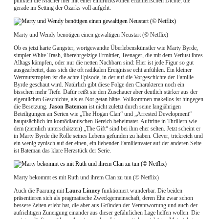
punkten die Macher hier mit einer eindrucksvollen erzählerischen Dichte, die
gerade im Setting der Ozarks voll aufgeht.
Marty und Wendy benötigen einen gewaltigen Neustart (© Netflix)
Ob es jetzt harte Gangster, wortgewandte Überlebenskünstler wie Marty Byrde,
simpler White Trash, überehrgeizige Ermittler, Teenager, die mit dem Verlust ihres
Alltags kämpfen, oder nur die netten Nachbarn sind: Hier ist jede Figur so gut
ausgearbeitet, dass sich die oft radikalen Ereignisse echt anfühlen. Ein kleiner
Wermutstropfen ist die achte Episode, in der auf die Vorgeschichte der Familie
Byrde geschaut wird. Natürlich gibt diese Folge den Charakteren noch ein
bisschen mehr Tiefe. Dafür reißt sie den Zuschauer aber deutlich stärker aus der
eigentlichen Geschichte, als es Not getan hätte. Vollkommen makellos ist hingegen
die Besetzung.
Jason Bateman
ist nicht zuletzt durch seine langjährigen
Beteiligungen an Serien wie „The Hogan Clan“ und „Arrested Development“
hauptsächlich im komödiantischen Bereich beheimatet. Auftritte in Thrillern wie
dem (ziemlich unterschätzten) „The Gift“ sind bei ihm eher selten. Jetzt scheint er
in Marty Byrde die Rolle seines Lebens gefunden zu haben. Clever, trickreich und
ein wenig zynisch auf der einen, ein liebender Familienvater auf der anderen Seite
ist Bateman das klare Herzstück der Serie.
Marty bekommt es mit Ruth und ihrem Clan zu tun (© Netflix)
Auch die Paarung mit
Laura Linney
funktioniert wunderbar. Die beiden
präsentieren sich als pragmatische Zweckgemeinschaft, deren Ehe zwar schon
bessere Zeiten erlebt hat, die aber aus Gründen der Verantwortung und auch der
aufrichtigen Zuneigung einander aus dieser gefährlichen Lage helfen wollen. Die