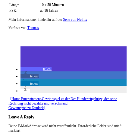
Länge:
10 x 58 Minuten
FSK:
ab 16 Jahren
Mehr Informationen findet ihr auf der
Seite von Netflix
Verfasst von
Thomas
.
Zuletzt geändert am
09.07.2017
Review: Ozark Staffel 1
teilen
teilen
teilen
Home Entertainment-Gewinnspiel zu der Der Hunderteinjährige, der seine
Rechnung nicht bezahlte und verschwand
Gewinnspiel zu Dunkirk
Leave A Reply
Deine E-Mail-Adresse wird nicht veröffentlicht.
Erforderliche Felder sind mit
*
markiert