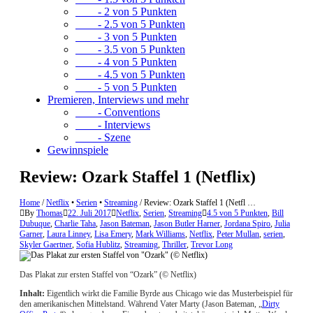
- 2 von 5 Punkten
- 2.5 von 5 Punkten
- 3 von 5 Punkten
- 3.5 von 5 Punkten
- 4 von 5 Punkten
- 4.5 von 5 Punkten
- 5 von 5 Punkten
Premieren, Interviews und mehr
- Conventions
- Interviews
- Szene
Gewinnspiele
Review: Ozark Staffel 1 (Netflix)
Home
/
Netflix
•
Serien
•
Streaming
/
Review: Ozark Staffel 1 (Netfl …
By
Thomas
22. Juli 2017
Netflix
,
Serien
,
Streaming
4.5 von 5 Punkten
,
Bill
Dubuque
,
Charlie Taha
,
Jason Bateman
,
Jason Butler Harner
,
Jordana Spiro
,
Julia
Garner
,
Laura Linney
,
Lisa Emery
,
Mark Williams
,
Netflix
,
Peter Mullan
,
serien
,
Skyler Gaertner
,
Sofia Hublitz
,
Streaming
,
Thriller
,
Trevor Long
Das Plakat zur ersten Staffel von “Ozark” (© Netflix)
Inhalt:
Eigentlich wirkt die Familie Byrde aus Chicago wie das Musterbeispiel für
den amerikanischen Mittelstand. Während Vater Marty (Jason Bateman, „
Dirty