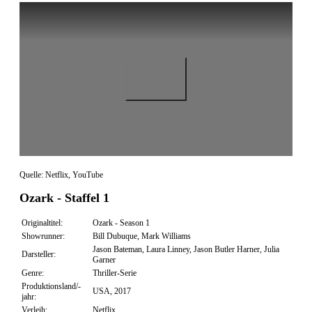
Quelle: Netflix, YouTube
Ozark - Staffel 1
Originaltitel:
Ozark - Season 1
Showrunner:
Bill Dubuque, Mark Williams
Jason Bateman, Laura Linney, Jason Butler Harner, Julia
Darsteller:
Garner
Genre:
Thriller-Serie
Produktionsland/-
USA, 2017
jahr:
Verleih:
Netflix