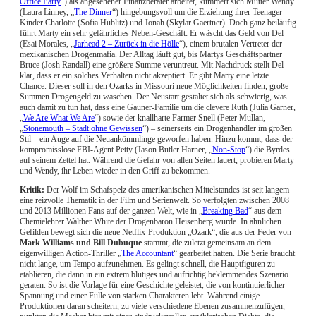
Office Party
“) als angesehener Finanzberater arbeitet, kümmert sich Mutter Wendy
(Laura Linney, „
The Dinner
“) hingebungsvoll um die Erziehung ihrer Teenager-
Kinder Charlotte (Sofia Hublitz) und Jonah (Skylar Gaertner). Doch ganz beiläufig
führt Marty ein sehr gefährliches Neben-Geschäft: Er wäscht das Geld von Del
(Esai Morales, „
Jarhead 2 – Zurück in die Hölle
“), einem brutalen Vertreter der
mexikanischen Drogenmafia. Der Alltag läuft gut, bis Martys Geschäftspartner
Bruce (Josh Randall) eine größere Summe veruntreut. Mit Nachdruck stellt Del
klar, dass er ein solches Verhalten nicht akzeptiert. Er gibt Marty eine letzte
Chance. Dieser soll in den Ozarks in Missouri neue Möglichkeiten finden, große
Summen Drogengeld zu waschen. Der Neustart gestaltet sich als schwierig, was
auch damit zu tun hat, dass eine Gauner-Familie um die clevere Ruth (Julia Garner,
„
We Are What We Are
“) sowie der knallharte Farmer Snell (Peter Mullan,
„
Stonemouth – Stadt ohne Gewissen
“) – seinerseits ein Drogenhändler im großen
Stil – ein Auge auf die Neuankömmlinge geworfen haben. Hinzu kommt, dass der
kompromisslose FBI-Agent Petty (Jason Butler Harner, „
Non-Stop
“) die Byrdes
auf seinem Zettel hat. Während die Gefahr von allen Seiten lauert, probieren Marty
und Wendy, ihr Leben wieder in den Griff zu bekommen.
Kritik:
Der Wolf im Schafspelz des amerikanischen Mittelstandes ist seit langem
eine reizvolle Thematik in der Film und Serienwelt. So verfolgten zwischen 2008
und 2013 Millionen Fans auf der ganzen Welt, wie in „
Breaking Bad
“ aus dem
Chemielehrer Walther White der Drogenbaron Heisenberg wurde. In ähnlichen
Gefilden bewegt sich die neue Netflix-Produktion „Ozark“, die aus der Feder von
Mark Williams und Bill Dubuque
stammt, die zuletzt gemeinsam an dem
eigenwilligen Action-Thriller „
The Accountant
“ gearbeitet hatten. Die Serie braucht
nicht lange, um Tempo aufzunehmen. Es gelingt schnell, die Hauptfiguren zu
etablieren, die dann in ein extrem blutiges und aufrichtig beklemmendes Szenario
geraten. So ist die Vorlage für eine Geschichte geleistet, die von kontinuierlicher
Spannung und einer Fülle von starken Charakteren lebt. Während einige
Produktionen daran scheitern, zu viele verschiedene Ebenen zusammenzufügen,