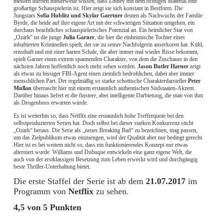
meisten dürften mittlerweile wissen, dass Linney mit dem richtigen Material eine
großartige Schauspielerin ist. Hier zeigt sie sich konstant in Bestform. Die
Jungstars
Sofia Hublitz und Skylar Gaertner
deuten als Nachwuchs der Familie
Byrde, die beide auf ihre eigene Art mit der schwierigen Situation umgehen, ein
durchaus beachtliches schauspielerisches Potenzial an. Ein heimlicher Star von
„Ozark“ ist die junge
Julia Garner
, die hier die einheimische Tochter eines
inhaftierten Kriminellen spielt, der sie zu seiner Nachfolgerin auserkoren hat. Kühl,
ernsthaft und mit einer harten Schale, die aber immer mal wieder Risse bekommt,
spielt Garner einen extrem spannenden Charakter, von dem die Zuschauer in den
nächsten Jahren hoffentlich noch mehr sehen werden.
Jason Butler Harner
zeigt
als etwas zu bissiger FBI-Agent einen ziemlich bedrohlichen, dabei aber immer
menschlichen Part. Der regelmäßig so starke schottische Charakterdarsteller
Peter
Mullan
überrascht hier mit einem erstaunlich authentischen Südstaaten-Akzent.
Darüber hinaus liefert er die finstere, aber intelligente Darbietung, die man von ihm
als Drogenboss erwarten würde.
Es ist weiterhin so, dass Netflix eine erstaunlich hohe Trefferquote bei den
selbstproduzierten Serien hat. Doch selbst bei dieser starken Konkurrenz sticht
„Ozark“ heraus. Die Serie als „neues Breaking Bad“ zu bezeichnen, mag passen,
um das Zielpublikum etwas einzuengen, wird der Qualität aber nur bedingt gerecht.
Hier ist es bei weitem nicht so, dass ein funktionierendes Konzept nur etwas
alterniert wurde. Williams und Dubuque entwickeln eine ganz eigene Welt, die
auch von der erstklassigen Besetzung zum Leben erweckt wird und durchgängig
beste Thriller-Unterhaltung bietet.
Die erste Staffel der Serie ist ab dem
21.07.2017
im
Programm von
Netflix
zu sehen.
4,5 von 5 Punkten