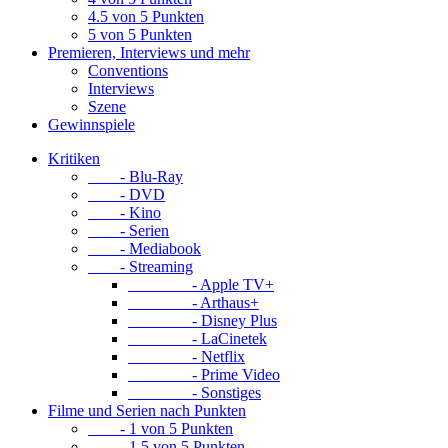
4.5 von 5 Punkten
5 von 5 Punkten
Premieren, Interviews und mehr
Conventions
Interviews
Szene
Gewinnspiele
Kritiken
- Blu-Ray
- DVD
- Kino
- Serien
- Mediabook
- Streaming
- Apple TV+
- Arthaus+
- Disney Plus
- LaCinetek
- Netflix
- Prime Video
- Sonstiges
Filme und Serien nach Punkten
- 1 von 5 Punkten
- 1.5 von 5 Punkten