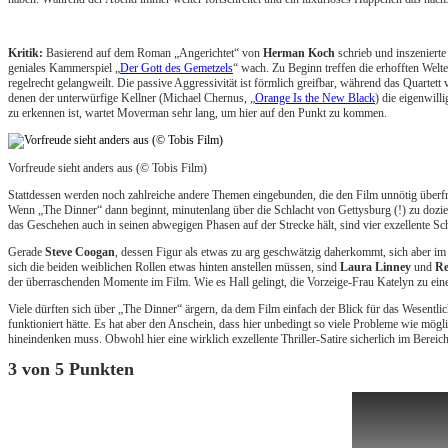
Kritik:
Basierend auf dem Roman „Angerichtet“ von
Herman Koch
schrieb und inszeniert
geniales Kammerspiel „
Der Gott des Gemetzels
“ wach. Zu Beginn treffen die erhofften Welt
regelrecht gelangweilt. Die passive Aggressivität ist förmlich greifbar, während das Quar
denen der unterwürfige Kellner (Michael Chernus, „
Orange Is the New Black
) die eigenwill
zu erkennen ist, wartet Moverman sehr lang, um hier auf den Punkt zu kommen.
Vorfreude sieht anders aus (© Tobis Film)
Stattdessen werden noch zahlreiche andere Themen eingebunden, die den Film unnötig überfr
Wenn „The Dinner“ dann beginnt, minutenlang über die Schlacht von Gettysburg (!) zu dozie
das Geschehen auch in seinen abwegigen Phasen auf der Strecke hält, sind vier exzellente Sch
Gerade
Steve Coogan
, dessen Figur als etwas zu arg geschwätzig daherkommt, sich aber im 
sich die beiden weiblichen Rollen etwas hinten anstellen müssen, sind
Laura Linney
und
Re
der überraschenden Momente im Film. Wie es Hall gelingt, die Vorzeige-Frau Katelyn zu einem
Viele dürften sich über „The Dinner“ ärgern, da dem Film einfach der Blick für das Wesentlic
funktioniert hätte. Es hat aber den Anschein, dass hier unbedingt so viele Probleme wie mögl
hineindenken muss. Obwohl hier eine wirklich exzellente Thriller-Satire sicherlich im Bereic
3 von 5 Punkten