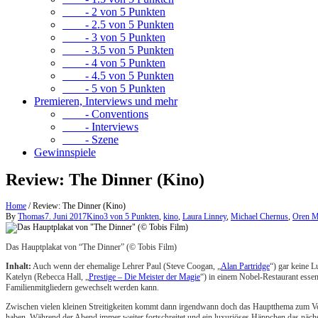
- 2 von 5 Punkten
- 2.5 von 5 Punkten
- 3 von 5 Punkten
- 3.5 von 5 Punkten
- 4 von 5 Punkten
- 4.5 von 5 Punkten
- 5 von 5 Punkten
Premieren, Interviews und mehr
- Conventions
- Interviews
- Szene
Gewinnspiele
Review: The Dinner (Kino)
Home
/
Review: The Dinner (Kino)
By
Thomas
7. Juni 2017
Kino
3 von 5 Punkten
,
kino
,
Laura Linney
,
Michael Chernus
,
Oren 
Das Hauptplakat von “The Dinner” (© Tobis Film)
Inhalt:
Auch wenn der ehemalige Lehrer Paul (Steve Coogan, „
Alan Partridge
“) gar keine L
Katelyn (Rebecca Hall, „
Prestige – Die Meister der Magie
“) in einem Nobel-Restaurant essen
Familienmitgliedern gewechselt werden kann.
Zwischen vielen kleinen Streitigkeiten kommt dann irgendwann doch das Hauptthema zum Vors
haben. Während der Abend immer weiter fortschreitet und ein luxuriöses Häppchen das nächste