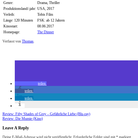
Genre:
Drama, Thriller
Produktionsland/-jahr:
USA, 2017
Verleih:
Tobis Film
Länge: 120 Minuten
FSK: ab 12 Jahren
Kinostart:
08.06.2017
Homepage:
The Dinner
Verfasst von
Thomas
.
Zuletzt geändert am
07.06.2017
Review: The Dinner (Kino)
teilen
teilen
teilen
Review: Fifty Shades of Grey – Gefährliche Liebe (Blu-ray)
Review: Die Mumie (Kino)
Leave A Reply
Deine E-Mail-Adresse wird nicht veröffentlicht.
Erforderliche Felder sind mit
*
markiert