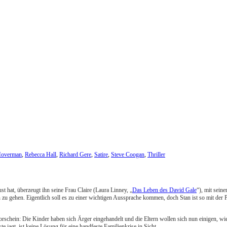
Moverman
,
Rebecca Hall
,
Richard Gere
,
Satire
,
Steve Coogan
,
Thriller
ust hat, überzeugt ihn seine Frau Claire (Laura Linney, „
Das Leben des David Gale
“), mit sein
 zu gehen. Eigentlich soll es zu einer wichtigen Aussprache kommen, doch Stan ist so mit der
chein: Die Kinder haben sich Ärger eingehandelt und die Eltern wollen sich nun einigen, wie 
 jagt, ist keine Lösung für eine handfeste Familienkrise in Sicht.