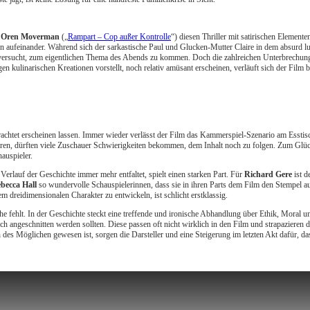
e
Oren Moverman
(„
Rampart – Cop außer Kontrolle
“) diesen Thriller mit satirischen Element
en aufeinander. Während sich der sarkastische Paul und Glucken-Mutter Claire in dem absurd l
tett versucht, zum eigentlichen Thema des Abends zu kommen. Doch die zahlreichen Unterbrech
igen kulinarischen Kreationen vorstellt, noch relativ amüsant erscheinen, verläuft sich der Fil
achtet erscheinen lassen. Immer wieder verlässt der Film das Kammerspiel-Szenario am Esstis
ren, dürften viele Zuschauer Schwierigkeiten bekommen, dem Inhalt noch zu folgen. Zum Glück
auspieler.
Verlauf der Geschichte immer mehr entfaltet, spielt einen starken Part. Für
Richard Gere
ist d
becca Hall
so wundervolle Schauspielerinnen, dass sie in ihren Parts dem Film den Stempel auf
 dreidimensionalen Charakter zu entwickeln, ist schlicht erstklassig.
he fehlt. In der Geschichte steckt eine treffende und ironische Abhandlung über Ethik, Moral u
ich angeschnitten werden sollten. Diese passen oft nicht wirklich in den Film und strapazieren 
h des Möglichen gewesen ist, sorgen die Darsteller und eine Steigerung im letzten Akt dafür, 