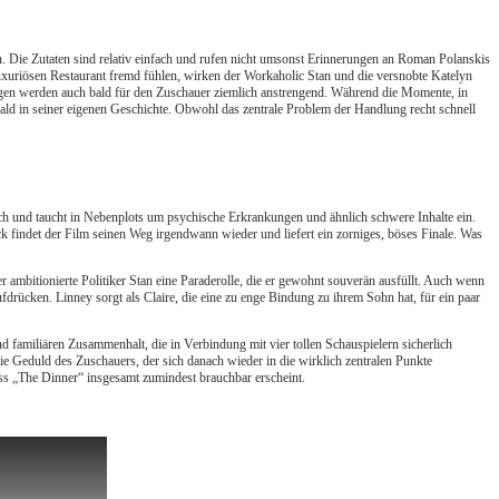
en. Die Zutaten sind relativ einfach und rufen nicht umsonst Erinnerungen an Roman Polanskis
uxuriösen Restaurant fremd fühlen, wirken der Workaholic Stan und die versnobte Katelyn
ungen werden auch bald für den Zuschauer ziemlich anstrengend. Während die Momente, in
m bald in seiner eigenen Geschichte. Obwohl das zentrale Problem der Handlung recht schnell
ch und taucht in Nebenplots um psychische Erkrankungen und ähnlich schwere Inhalte ein.
 findet der Film seinen Weg irgendwann wieder und liefert ein zorniges, böses Finale. Was
er ambitionierte Politiker Stan eine Paraderolle, die er gewohnt souverän ausfüllt. Auch wenn
drücken. Linney sorgt als Claire, die eine zu enge Bindung zu ihrem Sohn hat, für ein paar
nd familiären Zusammenhalt, die in Verbindung mit vier tollen Schauspielern sicherlich
die Geduld des Zuschauers, der sich danach wieder in die wirklich zentralen Punkte
dass „The Dinner“ insgesamt zumindest brauchbar erscheint.