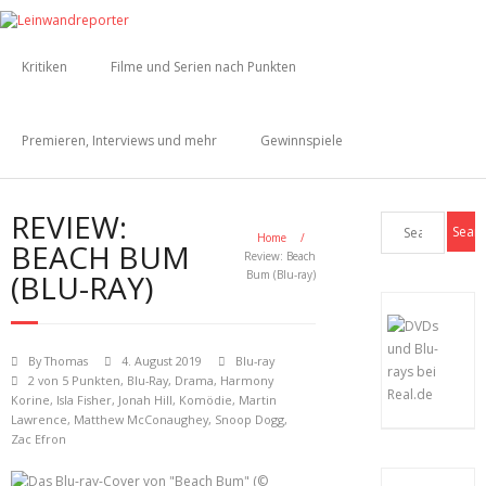
Kritiken
Filme und Serien nach Punkten
Premieren, Interviews und mehr
Gewinnspiele
REVIEW:
Home
/
BEACH BUM
Review: Beach
(BLU-RAY)
Bum (Blu-ray)
By
Thomas
4. August 2019
Blu-ray
2 von 5 Punkten
,
Blu-Ray
,
Drama
,
Harmony
Korine
,
Isla Fisher
,
Jonah Hill
,
Komödie
,
Martin
Lawrence
,
Matthew McConaughey
,
Snoop Dogg
,
Zac Efron