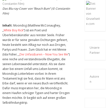
Das Blu-ray-Cover von “Beach Bum” (© Constantin
Film)
Inhalt:
Moondog (Matthew McConaughey,
„
White Boy Rick
“) ist ein Poet und
Überlebenskünstler aus reinster Seele. Früher
wurde er für seine genialen Dichtungen gefeiert,
heute besteht sein Alltag nur noch aus Drogen,
Unsere
Partys und Frauen. Zum Glück hat er mit Minnie
Partner
(Isla Fisher, „
Die Unfassbaren – Now You See Me
“)
eine reiche und verständnisvolle Ehegattin, die
seinen Lebenswandel unterstützt. Als sie dann
aber bei einem Unfall ums Leben kommt, ist
Moondogs Lotterleben vorbei: In ihrem
Autore
Testament legt sie fest, dass ihr Mann erst ans
n
Erbe darf, wenn er ein neues Buch veröffentlicht.
Dafür muss Inspiration her, die Moondog in
einem Haufen schräger Typen und harter Drogen
finden möchte. Er begibt sich auf einen großen
Selbstfindungstrip.