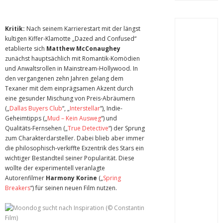
Kritik:
Nach seinem Karrierestart mit der längst
kultigen Kiffer-Klamotte „Dazed and Confused“
etablierte sich
Matthew McConaughey
zunächst hauptsächlich mit Romantik-Komödien
und Anwaltsrollen in Mainstream-Hollywood. In
den vergangenen zehn Jahren gelang dem
Texaner mit dem einprägsamen Akzent durch
eine gesunder Mischung von Preis-Abräumern
(„
Dallas Buyers Club
“, „
Interstellar
“), Indie-
Geheimtipps („
Mud – Kein Ausweg
“) und
Qualitäts-Fernsehen („
True Detective
“) der Sprung
zum Charakterdarsteller. Dabei blieb aber immer
die philosophisch-verkiffte Exzentrik des Stars ein
wichtiger Bestandteil seiner Popularität. Diese
wollte der experimentell veranlagte
Autorenfilmer
Harmony Korine
(„
Spring
Breakers
“) für seinen neuen Film nutzen.