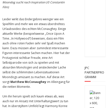
Moondog sucht nach Inspiration (© Constantin
Film)
Leider wirkt das Endergebnis weniger wie ein
Spielfilm und mehr wie ein etwas überdrehtes
Urlaubsvideo des echten McConaughey. Einige
aktuelle Werke (beispielsweise „Once Upon A
Time…In Hollywood“) beweisen, dass ein Film
auch ohne roten Faden sehr viel Spaß machen
kann. Dazu müssen aber zumindest interessante
Figuren interessante Sachen machen. Hier hat der
Protagonist sichtbar Freude, eine Art
Selbstparodie von sich zu spielen und mit
absurden Monologen und ansteckender Lache
JPC
selbst die schlimmsten Lebenssituationen
PARTNERPRO
GRAMM
Moondogs amüsant zu machen. Auf diese Art
sorgt
Matthew McConaughey
im Alleingang für
die netten Momente.
Um ihn herum spielt sich kaum etwas ab, was
auch nur im Ansatz mit Unterhaltungswert zu tun
hat. In überstyltem Umfeld legt Harmony Korine