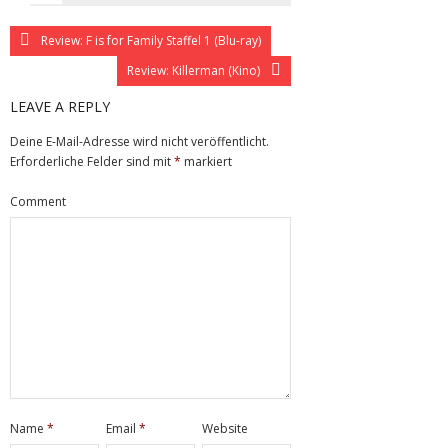
Review: F is for Family Staffel 1 (Blu-ray)
Review: Killerman (Kino)
LEAVE A REPLY
Deine E-Mail-Adresse wird nicht veröffentlicht.
Erforderliche Felder sind mit
*
markiert
Comment
Name
*
Email
*
Website