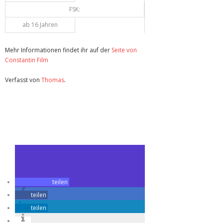
FSK:
ab 16 Jahren
Mehr Informationen findet ihr auf der
Seite von
Constantin Film
Verfasst von
Thomas
.
Zuletzt geändert am
04.08.2019
Review: Beach Bum (Blu-ray)
teilen
teilen
teilen