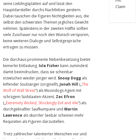
seine Lieblingsplatten auf und lässt den
Hauptdarsteller durchs Nachtleben geistern.
Dabei tauschen die Figuren Nichtigkeiten aus, die
selbst den schwersten Themen jegliches Gewicht
nehmen. Spätestens in der zweiten Hälfte sollten
viele Zuschauer nur noch den Wunsch verspüren,
keine weiteren Dialoge und Selbstgespräche
ertragen zu müssen.
Die durchaus prominente Nebenbesetzung bietet
keinerlei Entlastung.
Isla Fisher
kann zumindest
damit beeindrucken, dass sie scheinbar
inzwischen wieder jünger wird.
Snoop Dogg
als
kiffender Soulsänger (originell!),
Jonah Hill
(„
The
Wolf of Wall Street
“) als Moondogs Agent mit
schrägem Südstaaten-Akzent,
Zac Efron
(„
Extremely Wicked, Shockingly Evil and Vile
“) als
durchgeknallter Saufkumpane und
Martin
Lawrence
als skurriler Seebär scheinen mehr
Requisiten als Figuren darzustellen.
Trotz zahlreicher talentierter Menschen vor und