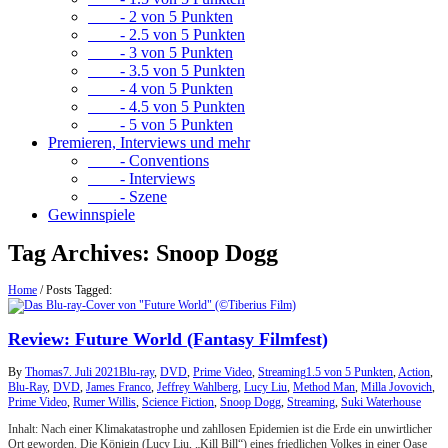
- 2 von 5 Punkten
- 2.5 von 5 Punkten
- 3 von 5 Punkten
- 3.5 von 5 Punkten
- 4 von 5 Punkten
- 4.5 von 5 Punkten
- 5 von 5 Punkten
Premieren, Interviews und mehr
- Conventions
- Interviews
- Szene
Gewinnspiele
Tag Archives:
Snoop Dogg
Home
/
Posts Tagged:
Review: Future World (Fantasy Filmfest)
By
Thomas
7. Juli 2021
Blu-ray
,
DVD
,
Prime Video
,
Streaming
1.5 von 5 Punkten
,
Action
,
Blu-Ray
,
DVD
,
James Franco
,
Jeffrey Wahlberg
,
Lucy Liu
,
Method Man
,
Milla Jovovich
,
Prime Video
,
Rumer Willis
,
Science Fiction
,
Snoop Dogg
,
Streaming
,
Suki Waterhouse
Inhalt: Nach einer Klimakatastrophe und zahllosen Epidemien ist die Erde ein unwirtlicher
Ort geworden. Die Königin (Lucy Liu, „Kill Bill“) eines friedlichen Volkes in einer Oase