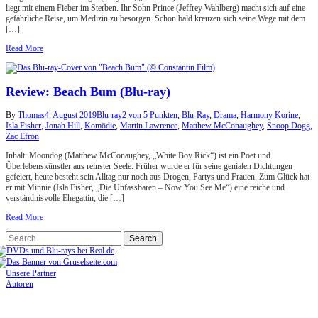
liegt mit einem Fieber im Sterben. Ihr Sohn Prince (Jeffrey Wahlberg) macht sich auf eine
gefährliche Reise, um Medizin zu besorgen. Schon bald kreuzen sich seine Wege mit dem
[…]
Read More
Review: Beach Bum (Blu-ray)
By
Thomas
4. August 2019
Blu-ray
2 von 5 Punkten
,
Blu-Ray
,
Drama
,
Harmony Korine
,
Isla Fisher
,
Jonah Hill
,
Komödie
,
Martin Lawrence
,
Matthew McConaughey
,
Snoop Dogg
,
Zac Efron
Inhalt: Moondog (Matthew McConaughey, „White Boy Rick“) ist ein Poet und
Überlebenskünstler aus reinster Seele. Früher wurde er für seine genialen Dichtungen
gefeiert, heute besteht sein Alltag nur noch aus Drogen, Partys und Frauen. Zum Glück hat
er mit Minnie (Isla Fisher, „Die Unfassbaren – Now You See Me“) eine reiche und
verständnisvolle Ehegattin, die […]
Read More
Unsere Partner
Autoren