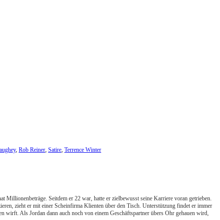
aughey
,
Rob Reiner
,
Satire
,
Terrence Winter
at Millionenbeträge. Seitdem er 22 war, hatte er zielbewusst seine Karriere voran getrieben.
en, zieht er mit einer Scheinfirma Klienten über den Tisch. Unterstützung findet er immer
men wirft. Als Jordan dann auch noch von einem Geschäftspartner übers Ohr gehauen wird,