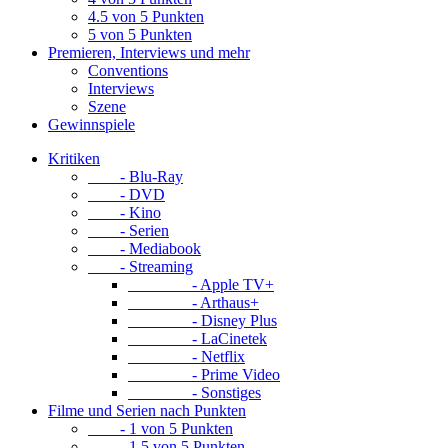
4.5 von 5 Punkten
5 von 5 Punkten
Premieren, Interviews und mehr
Conventions
Interviews
Szene
Gewinnspiele
Kritiken
- Blu-Ray
- DVD
- Kino
- Serien
- Mediabook
- Streaming
- Apple TV+
- Arthaus+
- Disney Plus
- LaCinetek
- Netflix
- Prime Video
- Sonstiges
Filme und Serien nach Punkten
- 1 von 5 Punkten
- 1.5 von 5 Punkten