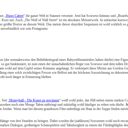
nos „
Hugo Cabret
“ die ganze Welt in Staunen versetzte. Jetzt hat Scorsese-Intimus und „Bo
Kurz um: Auch „The Wolf of Wall Street“ ist ein absolutes Meisterwerk. In unfassbar kurzwei
 Der größte Horror an diesem Werk: Das meiste dieser skurrilen Sequenzen ist wohl wirklich so
unverbindlich wie sein Protagonist.
anker (der normalerweise den Beliebtheitsgrad eines Babyrobbenmörders haben dürfte) eine Fig
so gut funktioniert, ist zum einen der unnachahmlichen Regie von Scorsese und dem tollen D
 dann wohl auf dem Gipfel seines Könnens angelangt. Er verkörpert diese Mixtur aus Gordon Ge
llung einer solch zwielichtigen Person wie Belfort mit der höchsten Auszeichnung zu dekorieren
wohl noch länger in Erinnerung bleiben
 Seit „
Moneyball – Die Kunst zu gewinnen
“ weiß wohl jeder, das Hill neben einem starken Com
ussehen noch eine Menge Talent mitbringt und zukünftig wohl häufiger zu sehen sein dürfte.
J
von Jordan. Wenn man bei diesem grandiosen Film unbedingt ein Haar in der Suppe finden möch
chlänge von drei Stunden zu bringen. Dabei wurden die (zahllosen) Sexszenen wohl noch etwas 
starken Dialogen, großartigen Schauspielern und Tabulosigkeit zu einem der Filmhighlights des 