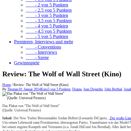
- 2 von 5 Punkten
- 2.5 von 5 Punkten
- 3 von 5 Punkten
- 3.5 von 5 Punkten
- 4 von 5 Punkten
- 4.5 von 5 Punkten
- 5 von 5 Punkten
Premieren, Interviews und mehr
- Conventions
- Interviews
- Szene
Gewinnspiele
Review: The Wolf of Wall Street (Kino)
Home
/
Review: The Wolf of Wall Street (Kino)
By
Thomas
10. Januar 2014
Kino
5 von 5 Punkten
,
Drama
,
Jean Dujardin
,
John Berthal
,
Jonah
Das Plakat von “The Wolf of Wall Street”
(Quelle: Universal Pictures)
Inhalt
: Der New Yorker Börsenmakler Jordan Belfort (Leonardo DiCaprio, „
Der große Gat
Um seinen Lebensstil samt Prostituierten, überzogenen Partys, Traumfrauen wie das Model Na
bei seinen engsten Kumpels und Vertrauten (u.a. Jonah Hill und Jon Bernthal). Alles läuft