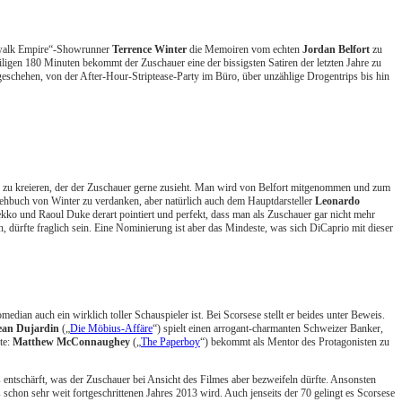
ardwalk Empire“-Showrunner
Terrence Winter
die Memoiren vom echten
Jordan Belfort
zu
ligen 180 Minuten bekommt der Zuschauer eine der bissigsten Satiren der letzten Jahre zu
 geschehen, von der After-Hour-Striptease-Party im Büro, über unzählige Drogentrips bis hin
ur zu kreieren, der der Zuschauer gerne zusieht. Man wird von Belfort mitgenommen und zum
rehbuch von Winter zu verdanken, aber natürlich auch dem Hauptdarsteller
Leonardo
kko und Raoul Duke derart pointiert und perfekt, dass man als Zuschauer gar nicht mehr
, dürfte fraglich sein. Eine Nominierung ist aber das Mindeste, was sich DiCaprio mit dieser
edian auch ein wirklich toller Schauspieler ist. Bei Scorsese stellt er beides unter Beweis.
ean Dujardin
(„
Die Möbius-Affäre
“) spielt einen arrogant-charmanten Schweizer Banker,
te:
Matthew McConnaughey
(„
The Paperboy
“) bekommt als Mentor des Protagonisten zu
entschärft, was der Zuschauer bei Ansicht des Filmes aber bezweifeln dürfte. Ansonsten
schon sehr weit fortgeschrittenen Jahres 2013 wird. Auch jenseits der 70 gelingt es Scorsese