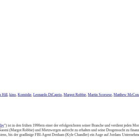
 Hill
,
kino
,
Komödie
,
Leonardo DiCaprio
,
Margot Robbie
,
Martin Scorsese
,
Matthew McCon
sby
“) ist in den frühen 1990ern einer der erfolgreichsten seiner Branche und verdient jeden Mon
omi (Margot Robbie) und Mietzwergen aufrecht zu erhalten und seine Drogensucht zu finanzier
 bestens, bis der gradlinige FBI-Agent Denham (Kyle Chandler) ein Auge auf Jordans Unterneh