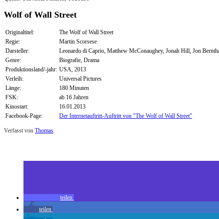
Wolf of Wall Street
Originaltitel:
The Wolf of Wall Street
Regie:
Martin Scorsese
Darsteller:
Leonardo di Caprio, Matthew McConaughey, Jonah Hill, Jon Bernth
Genre:
Biografie, Drama
Produktionsland/-jahr:
USA, 2013
Verleih:
Universal Pictures
Länge:
180 Minuten
FSK:
ab 16 Jahren
Kinostart:
16.01.2013
Facebook-Page:
Der Internetauftritt-Auftritt von "The Wolf of Wall Street"
Verfasst von
Thomas
.
Zuletzt geändert am
10.01.2014
The Wolf of Wall Street (Kino)
teilen
teilen