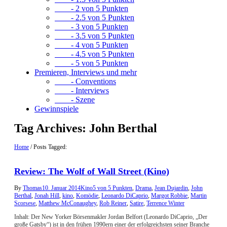
- 2 von 5 Punkten
- 2.5 von 5 Punkten
- 3 von 5 Punkten
- 3.5 von 5 Punkten
- 4 von 5 Punkten
- 4.5 von 5 Punkten
- 5 von 5 Punkten
Premieren, Interviews und mehr
- Conventions
- Interviews
- Szene
Gewinnspiele
Tag Archives:
John Berthal
Home
/
Posts Tagged:
Review: The Wolf of Wall Street (Kino)
By
Thomas
10. Januar 2014
Kino
5 von 5 Punkten
,
Drama
,
Jean Dujardin
,
John
Berthal
,
Jonah Hill
,
kino
,
Komödie
,
Leonardo DiCaprio
,
Margot Robbie
,
Martin
Scorsese
,
Matthew McConaughey
,
Rob Reiner
,
Satire
,
Terrence Winter
Inhalt: Der New Yorker Börsenmakler Jordan Belfort (Leonardo DiCaprio, „Der
große Gatsby“) ist in den frühen 1990ern einer der erfolgreichsten seiner Branche