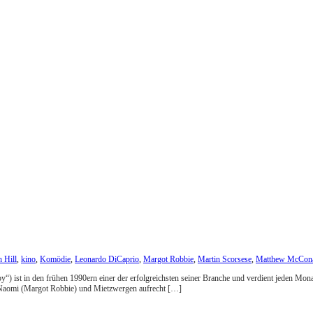
 Hill
,
kino
,
Komödie
,
Leonardo DiCaprio
,
Margot Robbie
,
Martin Scorsese
,
Matthew McCon
ist in den frühen 1990ern einer der erfolgreichsten seiner Branche und verdient jeden Monat 
l Naomi (Margot Robbie) und Mietzwergen aufrecht […]