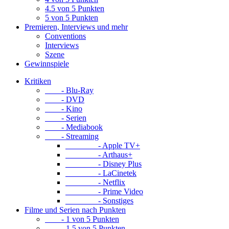
4.5 von 5 Punkten
5 von 5 Punkten
Premieren, Interviews und mehr
Conventions
Interviews
Szene
Gewinnspiele
Kritiken
- Blu-Ray
- DVD
- Kino
- Serien
- Mediabook
- Streaming
- Apple TV+
- Arthaus+
- Disney Plus
- LaCinetek
- Netflix
- Prime Video
- Sonstiges
Filme und Serien nach Punkten
- 1 von 5 Punkten
- 1.5 von 5 Punkten