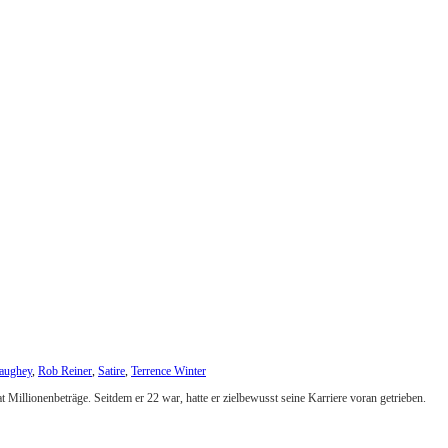
aughey
,
Rob Reiner
,
Satire
,
Terrence Winter
Millionenbeträge. Seitdem er 22 war, hatte er zielbewusst seine Karriere voran getrieben.