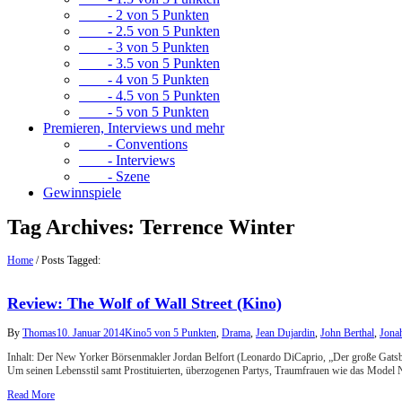
- 2 von 5 Punkten
- 2.5 von 5 Punkten
- 3 von 5 Punkten
- 3.5 von 5 Punkten
- 4 von 5 Punkten
- 4.5 von 5 Punkten
- 5 von 5 Punkten
Premieren, Interviews und mehr
- Conventions
- Interviews
- Szene
Gewinnspiele
Tag Archives:
Terrence Winter
Home
/
Posts Tagged:
Review: The Wolf of Wall Street (Kino)
By
Thomas
10. Januar 2014
Kino
5 von 5 Punkten
,
Drama
,
Jean Dujardin
,
John Berthal
,
Jonah
Inhalt: Der New Yorker Börsenmakler Jordan Belfort (Leonardo DiCaprio, „Der große Gatsby“) 
Um seinen Lebensstil samt Prostituierten, überzogenen Partys, Traumfrauen wie das Mode
Read More