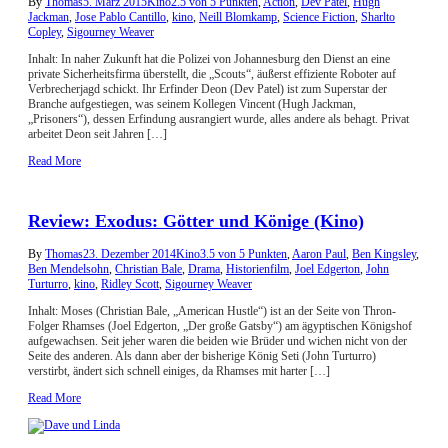
By
Thomas
5. März 2015
Kino
2.5 von 5 Punkten
,
Action
,
Dev Patel
,
Hugh
Jackman
,
Jose Pablo Cantillo
,
kino
,
Neill Blomkamp
,
Science Fiction
,
Sharlto
Copley
,
Sigourney Weaver
Inhalt: In naher Zukunft hat die Polizei von Johannesburg den Dienst an eine
private Sicherheitsfirma überstellt, die „Scouts“, äußerst effiziente Roboter auf
Verbrecherjagd schickt. Ihr Erfinder Deon (Dev Patel) ist zum Superstar der
Branche aufgestiegen, was seinem Kollegen Vincent (Hugh Jackman,
„Prisoners“), dessen Erfindung ausrangiert wurde, alles andere als behagt. Privat
arbeitet Deon seit Jahren […]
Read More
Review: Exodus: Götter und Könige (Kino)
By
Thomas
23. Dezember 2014
Kino
3.5 von 5 Punkten
,
Aaron Paul
,
Ben Kingsley
,
Ben Mendelsohn
,
Christian Bale
,
Drama
,
Historienfilm
,
Joel Edgerton
,
John
Turturro
,
kino
,
Ridley Scott
,
Sigourney Weaver
Inhalt: Moses (Christian Bale, „American Hustle“) ist an der Seite von Thron-
Folger Rhamses (Joel Edgerton, „Der große Gatsby“) am ägyptischen Königshof
aufgewachsen. Seit jeher waren die beiden wie Brüder und wichen nicht von der
Seite des anderen. Als dann aber der bisherige König Seti (John Turturro)
verstirbt, ändert sich schnell einiges, da Rhamses mit harter […]
Read More