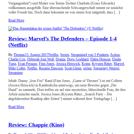
Vergangenheit“) und Mutter von Teenie-Tochter Charlotte (Grace Edwards)
vollkommen ausgefüllt. Eine überraschende Schwangerschaft nimmt sie zunächst
voller Freude hin. Doch dann bekommt sie von einem Arzt mitgeteilt, dass […]
Read More
Review: Marvel’s The Defenders – Episode 1-4
(Netflix)
By
Thomas
15. August 2017
Netflix
,
Serien
,
Streaming
4 von 5 Punkten
,
Action
,
Charlie Cox
,
Deborah Ann Woll
,
Drama
,
Drew Goddard
,
Elden Henson
,
Elodie
Yung
,
Evan Perazzo
,
Finn Jones
,
Jessica Henwick
,
Krimi
,
Krysten Ritter
,
Marvel
,
Mike Colter
,
Netflix
,
Rosario Dawson
,
Scott Glenn
,
serien
,
Sigourney Weaver
,
Streaming
Inhalt: Danny „Iron Fist“ Rand (Finn Jones, „Game of Thrones“) ist mit Colleen
(Jessica Henwick) in Kambodscha unterwegs, um neue Beweise gegen „Die
Hand“ zu sammeln. Dort treffen sie auf eine mysteriöse, blitzschnelle Frau, die ihre
Arbeit zunichte macht. Jessica Jones (Krysten Ritter, „Search Party – Der
abgefahrendste Roadtrip aller Zeiten“) nimmt während ihrer Trinkgelage […]
Read More
Review: Chappie (Kino)