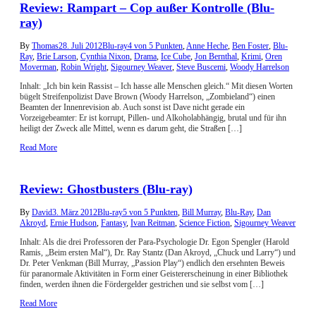
Review: Rampart – Cop außer Kontrolle (Blu-
ray)
By
Thomas
28. Juli 2012
Blu-ray
4 von 5 Punkten
,
Anne Heche
,
Ben Foster
,
Blu-
Ray
,
Brie Larson
,
Cynthia Nixon
,
Drama
,
Ice Cube
,
Jon Bernthal
,
Krimi
,
Oren
Moverman
,
Robin Wright
,
Sigourney Weaver
,
Steve Buscemi
,
Woody Harrelson
Inhalt: „Ich bin kein Rassist – Ich hasse alle Menschen gleich.“ Mit diesen Worten
bügelt Streifenpolizist Dave Brown (Woody Harrelson, „Zombieland“) einen
Beamten der Innenrevision ab. Auch sonst ist Dave nicht gerade ein
Vorzeigebeamter: Er ist korrupt, Pillen- und Alkoholabhängig, brutal und für ihn
heiligt der Zweck alle Mittel, wenn es darum geht, die Straßen […]
Read More
Review: Ghostbusters (Blu-ray)
By
David
3. März 2012
Blu-ray
5 von 5 Punkten
,
Bill Murray
,
Blu-Ray
,
Dan
Akroyd
,
Ernie Hudson
,
Fantasy
,
Ivan Reitman
,
Science Fiction
,
Sigourney Weaver
Inhalt: Als die drei Professoren der Para-Psychologie Dr. Egon Spengler (Harold
Ramis, „Beim ersten Mal“), Dr. Ray Stantz (Dan Akroyd, „Chuck und Larry“) und
Dr. Peter Venkman (Bill Murray, „Passion Play“) endlich den ersehnten Beweis
für paranormale Aktivitäten in Form einer Geistererscheinung in einer Bibliothek
finden, werden ihnen die Fördergelder gestrichen und sie selbst vom […]
Read More