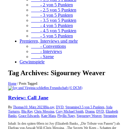
- 2 von 5 Punkten
- 2.5 von 5 Punkten
- 3 von 5 Punkten
- 3.5 von 5 Punkten
- 4 von 5 Punkten
- 4.5 von 5 Punkten
- 5 von 5 Punkten
Premieren, Interviews und mehr
- Conventions
- Interviews
- Szene
Gewinnspiele
Tag Archives:
Sigourney Weaver
Home
/
Posts Tagged:
Review: Call Jane
By
Thomas
10. März 2023
Blu-ray
,
DVD
,
Streaming
3.5 von 5 Punkten
,
Aida
Turturro
,
Blu-Ray
,
Chris Messina
,
Cory Michael Smith
,
Drama
,
DVD
,
Elizabeth
Banks
,
Grace Edwards
,
Kate Mara
,
Phyllis Nagy
,
Sigourney Weaver
,
Streaming
Inhalt: In den späten 60ern ist Joy (Elizabeth Banks, „Die Tribute von Panem“) als
Ehefrau von Anwalt Will (Chris Messina, „The Secrets We Keep – Schatten der