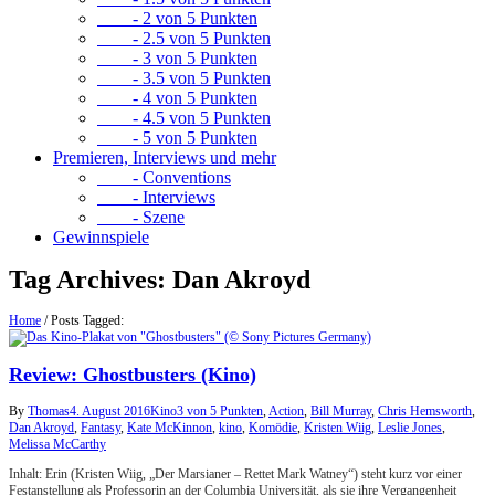
- 2 von 5 Punkten
- 2.5 von 5 Punkten
- 3 von 5 Punkten
- 3.5 von 5 Punkten
- 4 von 5 Punkten
- 4.5 von 5 Punkten
- 5 von 5 Punkten
Premieren, Interviews und mehr
- Conventions
- Interviews
- Szene
Gewinnspiele
Tag Archives:
Dan Akroyd
Home
/
Posts Tagged:
Review: Ghostbusters (Kino)
By
Thomas
4. August 2016
Kino
3 von 5 Punkten
,
Action
,
Bill Murray
,
Chris Hemsworth
,
Dan Akroyd
,
Fantasy
,
Kate McKinnon
,
kino
,
Komödie
,
Kristen Wiig
,
Leslie Jones
,
Melissa McCarthy
Inhalt: Erin (Kristen Wiig, „Der Marsianer – Rettet Mark Watney“) steht kurz vor einer
Festanstellung als Professorin an der Columbia Universität, als sie ihre Vergangenheit