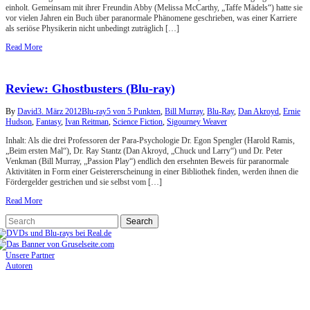
einholt. Gemeinsam mit ihrer Freundin Abby (Melissa McCarthy, „Taffe Mädels“) hatte sie
vor vielen Jahren ein Buch über paranormale Phänomene geschrieben, was einer Karriere
als seriöse Physikerin nicht unbedingt zuträglich […]
Read More
Review: Ghostbusters (Blu-ray)
By
David
3. März 2012
Blu-ray
5 von 5 Punkten
,
Bill Murray
,
Blu-Ray
,
Dan Akroyd
,
Ernie
Hudson
,
Fantasy
,
Ivan Reitman
,
Science Fiction
,
Sigourney Weaver
Inhalt: Als die drei Professoren der Para-Psychologie Dr. Egon Spengler (Harold Ramis,
„Beim ersten Mal“), Dr. Ray Stantz (Dan Akroyd, „Chuck und Larry“) und Dr. Peter
Venkman (Bill Murray, „Passion Play“) endlich den ersehnten Beweis für paranormale
Aktivitäten in Form einer Geistererscheinung in einer Bibliothek finden, werden ihnen die
Fördergelder gestrichen und sie selbst vom […]
Read More
Unsere Partner
Autoren