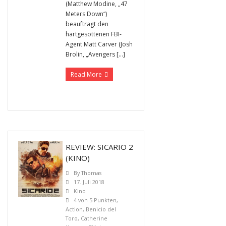
(Matthew Modine, „47
Meters Down“)
beauftragt den
hartgesottenen FBI-
Agent Matt Carver (Josh
Brolin, „Avengers […]
Read More
REVIEW: SICARIO 2
(KINO)
By
Thomas
17. Juli 2018
Kino
4 von 5 Punkten
,
Action
,
Benicio del
Toro
,
Catherine