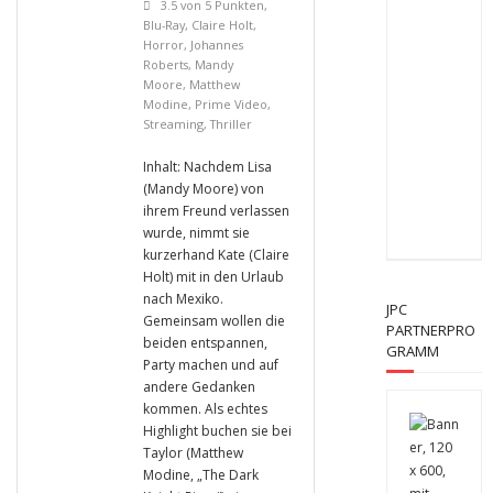
3.5 von 5 Punkten
,
Blu-Ray
,
Claire Holt
,
Horror
,
Johannes
Roberts
,
Mandy
Moore
,
Matthew
Modine
,
Prime Video
,
Streaming
,
Thriller
Inhalt: Nachdem Lisa
(Mandy Moore) von
ihrem Freund verlassen
wurde, nimmt sie
kurzerhand Kate (Claire
Holt) mit in den Urlaub
nach Mexiko.
JPC
Gemeinsam wollen die
PARTNERPRO
beiden entspannen,
GRAMM
Party machen und auf
andere Gedanken
kommen. Als echtes
Highlight buchen sie bei
Taylor (Matthew
Modine, „The Dark