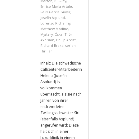
Marten
,
Blu-Ray
,
Enrico Maria Artale
,
Felix Garcia Guyer
,
Josefin Asplund
,
Lorenzo Richelmy
,
Matthew Modine
,
Mystery
,
Óskar Thór
Axelsson
,
Philip Arditti
,
Richard Brake
,
serien
,
Thriller
Inhalt: Die schwedische
Callcenter-Mitarbeiterin
Helena (Josefin
Asplund) ist
vollkommen
überrascht, als sie nach
Jahren von ihrer
entfremdeten
Zwillingsschwester Siri
(ebenfalls Asplund)
angerufen wird: Diese
hält sich in einer
Luxusklinik in einem