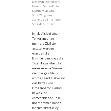
Donovan
,
Josh Brolin
,
Manuel Garcia-Rulfo
,
Matthew Modine
,
Shea Whigham
,
Stefano Sollima
,
Taylor
Sheridan
,
Thriller
Inhalt: Als bei einem
Terroranschlag
mehrere Zivilisten
getötet werden,
ergeben die
Ermittlungen, dass die
Täter illegal über die
mexikanische Grenze in
die USA geschleust
worden sind. Dabei soll
das Kartell von
Drogenbaron Carlos
Reyes eine
entscheidende Rolle
übernommen haben.
Innenminister Riley