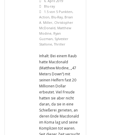
6. April 2019
Blu-ray
1.5 von 5 Punkten
,
Action
,
Blu-Ray
,
Brian
A. Miller
,
Christopher
McDonald
,
Matthew
Modine
,
Ryan
Guzman
,
Sylvester
Stallone
,
Thriller
Inhalt: Bei einem Raub
hatte Macdonald
(Matthew Modine, „47
Meters Down“) mit
seinen Helfern fast 20
Millionen Dollar
erbeutet. Viel Freude
hatten sie aber nicht
daran, da sie in eine
Schießerei gerieten, an
deren Ende Macdonald
im Koma lag und seine
Komplizen tot waren.
Seit dieser Zeit versucht