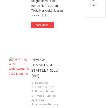
Knight Rises“) eine
Runde Hai-Tauchen.
Trotz Nervosität lassen
sie sich […]
Read More
REVIEW:
HIMMELSTAL
STAFFEL 1 (BLU-
RAY)
By
Thomas
2. Oktober 2020
Blu-ray
,
Serien
4 von 5 Punkten
,
Agnieszka
Grochowska
,
Barbara