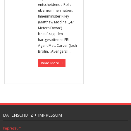
entscheidende Rolle
übernommen haben.
Innenminister Riley
(Matthew Modine, „47
Meters Down“)
beauftragt den
hartgesottenen FBI-
Agent Matt Carver (Josh
Brolin, „Avengers […]
Read More
DATENSCHUTZ + IMPRESSUM
Impressum