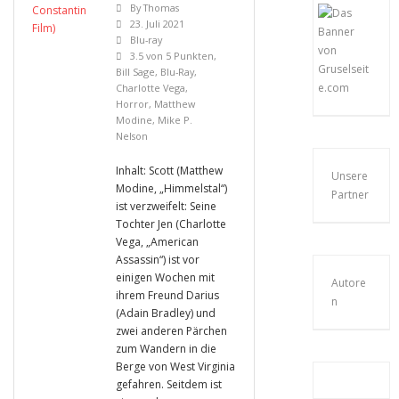
By
Thomas
23. Juli 2021
Blu-ray
3.5 von 5 Punkten
,
Bill Sage
,
Blu-Ray
,
Charlotte Vega
,
Horror
,
Matthew
Modine
,
Mike P.
Nelson
Inhalt: Scott (Matthew
Unsere
Modine, „Himmelstal“)
Partner
ist verzweifelt: Seine
Tochter Jen (Charlotte
Vega, „American
Assassin“) ist vor
einigen Wochen mit
Autore
ihrem Freund Darius
n
(Adain Bradley) und
zwei anderen Pärchen
zum Wandern in die
Berge von West Virginia
gefahren. Seitdem ist