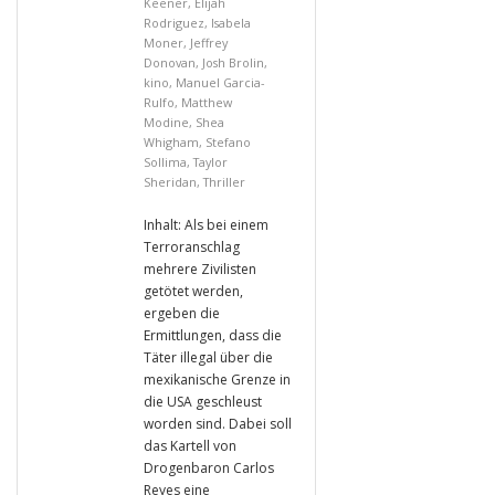
Keener
,
Elijah
Rodriguez
,
Isabela
Moner
,
Jeffrey
Donovan
,
Josh Brolin
,
kino
,
Manuel Garcia-
Rulfo
,
Matthew
Modine
,
Shea
Whigham
,
Stefano
Sollima
,
Taylor
Sheridan
,
Thriller
Inhalt: Als bei einem
Terroranschlag
mehrere Zivilisten
getötet werden,
ergeben die
Ermittlungen, dass die
Täter illegal über die
mexikanische Grenze in
die USA geschleust
worden sind. Dabei soll
das Kartell von
Drogenbaron Carlos
Reyes eine