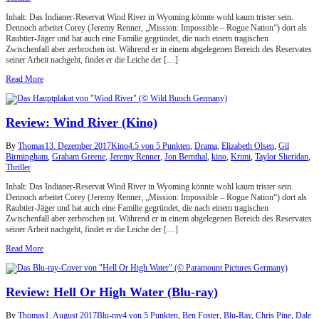
Inhalt: Das Indianer-Reservat Wind River in Wyoming könnte wohl kaum trister sein.
Dennoch arbeitet Corey (Jeremy Renner, „Mission: Impossible – Rogue Nation“) dort als
Raubtier-Jäger und hat auch eine Familie gegründet, die nach einem tragischen
Zwischenfall aber zerbrochen ist. Während er in einem abgelegenen Bereich des Reservates
seiner Arbeit nachgeht, findet er die Leiche der […]
Read More
Review: Wind River (Kino)
By
Thomas
13. Dezember 2017
Kino
4.5 von 5 Punkten
,
Drama
,
Elizabeth Olsen
,
Gil
Birmingham
,
Graham Greene
,
Jeremy Renner
,
Jon Bernthal
,
kino
,
Krimi
,
Taylor Sheridan
,
Thriller
Inhalt: Das Indianer-Reservat Wind River in Wyoming könnte wohl kaum trister sein.
Dennoch arbeitet Corey (Jeremy Renner, „Mission: Impossible – Rogue Nation“) dort als
Raubtier-Jäger und hat auch eine Familie gegründet, die nach einem tragischen
Zwischenfall aber zerbrochen ist. Während er in einem abgelegenen Bereich des Reservates
seiner Arbeit nachgeht, findet er die Leiche der […]
Read More
Review: Hell Or High Water (Blu-ray)
By
Thomas
1. August 2017
Blu-ray
4 von 5 Punkten
,
Ben Foster
,
Blu-Ray
,
Chris Pine
,
Dale