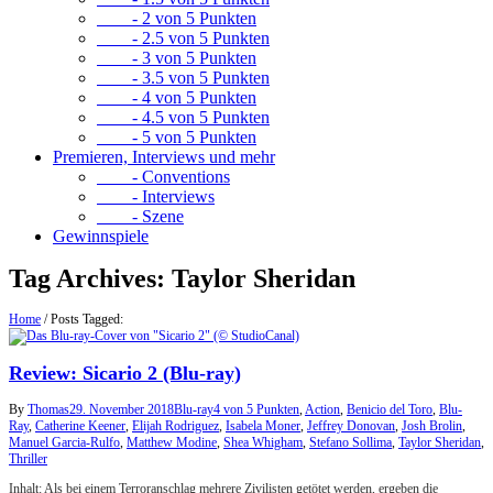
- 2 von 5 Punkten
- 2.5 von 5 Punkten
- 3 von 5 Punkten
- 3.5 von 5 Punkten
- 4 von 5 Punkten
- 4.5 von 5 Punkten
- 5 von 5 Punkten
Premieren, Interviews und mehr
- Conventions
- Interviews
- Szene
Gewinnspiele
Tag Archives:
Taylor Sheridan
Home
/
Posts Tagged:
Review: Sicario 2 (Blu-ray)
By
Thomas
29. November 2018
Blu-ray
4 von 5 Punkten
,
Action
,
Benicio del Toro
,
Blu-
Ray
,
Catherine Keener
,
Elijah Rodriguez
,
Isabela Moner
,
Jeffrey Donovan
,
Josh Brolin
,
Manuel Garcia-Rulfo
,
Matthew Modine
,
Shea Whigham
,
Stefano Sollima
,
Taylor Sheridan
,
Thriller
Inhalt: Als bei einem Terroranschlag mehrere Zivilisten getötet werden, ergeben die