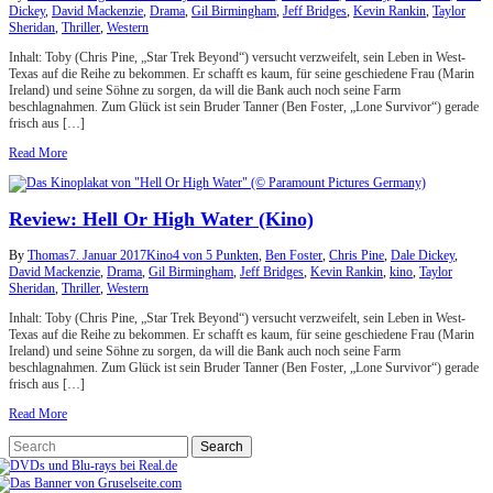
Dickey
,
David Mackenzie
,
Drama
,
Gil Birmingham
,
Jeff Bridges
,
Kevin Rankin
,
Taylor
Sheridan
,
Thriller
,
Western
Inhalt: Toby (Chris Pine, „Star Trek Beyond“) versucht verzweifelt, sein Leben in West-
Texas auf die Reihe zu bekommen. Er schafft es kaum, für seine geschiedene Frau (Marin
Ireland) und seine Söhne zu sorgen, da will die Bank auch noch seine Farm
beschlagnahmen. Zum Glück ist sein Bruder Tanner (Ben Foster, „Lone Survivor“) gerade
frisch aus […]
Read More
Review: Hell Or High Water (Kino)
By
Thomas
7. Januar 2017
Kino
4 von 5 Punkten
,
Ben Foster
,
Chris Pine
,
Dale Dickey
,
David Mackenzie
,
Drama
,
Gil Birmingham
,
Jeff Bridges
,
Kevin Rankin
,
kino
,
Taylor
Sheridan
,
Thriller
,
Western
Inhalt: Toby (Chris Pine, „Star Trek Beyond“) versucht verzweifelt, sein Leben in West-
Texas auf die Reihe zu bekommen. Er schafft es kaum, für seine geschiedene Frau (Marin
Ireland) und seine Söhne zu sorgen, da will die Bank auch noch seine Farm
beschlagnahmen. Zum Glück ist sein Bruder Tanner (Ben Foster, „Lone Survivor“) gerade
frisch aus […]
Read More