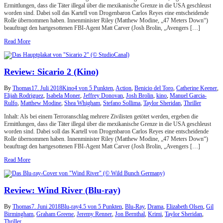
Ermittlungen, dass die Täter illegal über die mexikanische Grenze in die USA geschleust
worden sind. Dabei soll das Kartell von Drogenbaron Carlos Reyes eine entscheidende
Rolle übernommen haben. Innenminister Riley (Matthew Modine, „47 Meters Down“)
beauftragt den hartgesottenen FBI-Agent Matt Carver (Josh Brolin, „Avengers […]
Read More
Review: Sicario 2 (Kino)
By
Thomas
17. Juli 2018
Kino
4 von 5 Punkten
,
Action
,
Benicio del Toro
,
Catherine Keener
,
Elijah Rodriguez
,
Isabela Moner
,
Jeffrey Donovan
,
Josh Brolin
,
kino
,
Manuel Garcia-
Rulfo
,
Matthew Modine
,
Shea Whigham
,
Stefano Sollima
,
Taylor Sheridan
,
Thriller
Inhalt: Als bei einem Terroranschlag mehrere Zivilisten getötet werden, ergeben die
Ermittlungen, dass die Täter illegal über die mexikanische Grenze in die USA geschleust
worden sind. Dabei soll das Kartell von Drogenbaron Carlos Reyes eine entscheidende
Rolle übernommen haben. Innenminister Riley (Matthew Modine, „47 Meters Down“)
beauftragt den hartgesottenen FBI-Agent Matt Carver (Josh Brolin, „Avengers […]
Read More
Review: Wind River (Blu-ray)
By
Thomas
7. Juni 2018
Blu-ray
4.5 von 5 Punkten
,
Blu-Ray
,
Drama
,
Elizabeth Olsen
,
Gil
Birmingham
,
Graham Greene
,
Jeremy Renner
,
Jon Bernthal
,
Krimi
,
Taylor Sheridan
,
Thriller