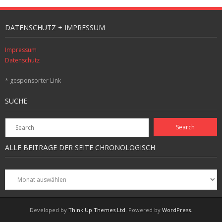
DATENSCHUTZ + IMPRESSUM
Impressum
Datenschutz
* gesponsorter Link
SUCHE
ALLE BEITRÄGE DER SEITE CHRONOLOGISCH
Alle
Beiträge
der
Seite
Developed by
Think Up Themes Ltd
. Powered by
WordPress
.
chronologisch