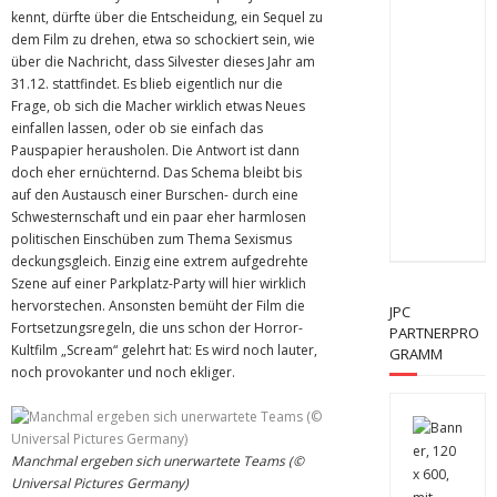
kennt, dürfte über die Entscheidung, ein Sequel zu
dem Film zu drehen, etwa so schockiert sein, wie
über die Nachricht, dass Silvester dieses Jahr am
31.12. stattfindet. Es blieb eigentlich nur die
Frage, ob sich die Macher wirklich etwas Neues
einfallen lassen, oder ob sie einfach das
Pauspapier herausholen. Die Antwort ist dann
doch eher ernüchternd. Das Schema bleibt bis
auf den Austausch einer Burschen- durch eine
Schwesternschaft und ein paar eher harmlosen
politischen Einschüben zum Thema Sexismus
deckungsgleich. Einzig eine extrem aufgedrehte
Szene auf einer Parkplatz-Party will hier wirklich
hervorstechen. Ansonsten bemüht der Film die
JPC
Fortsetzungsregeln, die uns schon der Horror-
PARTNERPRO
Kultfilm „Scream“ gelehrt hat: Es wird noch lauter,
GRAMM
noch provokanter und noch ekliger.
Manchmal ergeben sich unerwartete Teams (©
Universal Pictures Germany)