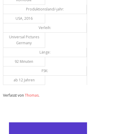
Produktionsland/-jahr:
USA, 2016
Verleih:
Universal Pictures
Germany
Länge:
92 Minuten
FSK:
ab 12 Jahren
Verfasst von
Thomas
.
Zuletzt geändert am
10.02.2022
Review: Bad Neighbors 2 (Blu-ray)