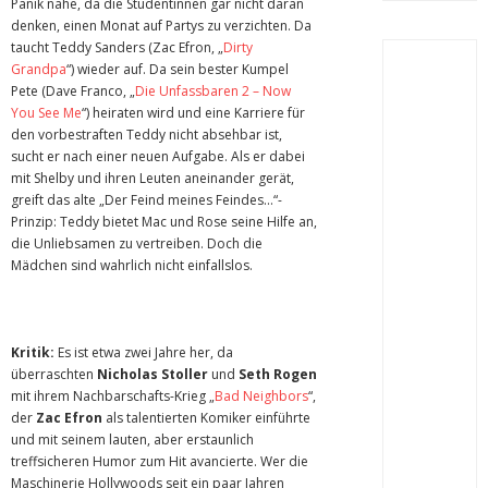
Panik nahe, da die Studentinnen gar nicht daran
denken, einen Monat auf Partys zu verzichten. Da
taucht Teddy Sanders (Zac Efron, „
Dirty
Grandpa
“) wieder auf. Da sein bester Kumpel
Pete (Dave Franco, „
Die Unfassbaren 2 – Now
You See Me
“) heiraten wird und eine Karriere für
den vorbestraften Teddy nicht absehbar ist,
sucht er nach einer neuen Aufgabe. Als er dabei
mit Shelby und ihren Leuten aneinander gerät,
greift das alte „Der Feind meines Feindes…“-
Prinzip: Teddy bietet Mac und Rose seine Hilfe an,
die Unliebsamen zu vertreiben. Doch die
Mädchen sind wahrlich nicht einfallslos.
Kritik:
Es ist etwa zwei Jahre her, da
überraschten
Nicholas Stoller
und
Seth Rogen
mit ihrem Nachbarschafts-Krieg „
Bad Neighbors
“,
der
Zac Efron
als talentierten Komiker einführte
und mit seinem lauten, aber erstaunlich
treffsicheren Humor zum Hit avancierte. Wer die
Maschinerie Hollywoods seit ein paar Jahren