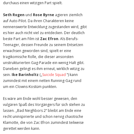
durchaus einen witzigen Part spielt.
Seth Rogen
und
Rose Byrne
agieren ziemlich
auf Auto-Pilot. Da ihren Charakteren keine
nennenswerte Entwicklung zugestanden wird, gibt
es hier auch nicht viel zu entdecken. Der deutlich
beste Part am Film ist
Zac Efron
. Als Berufs-
Teenager, dessen Freunde zu seinem Entsetzen
erwachsen geworden sind, spielt er eine
tragikomische Rolle, die dieser ansonsten
unstrukturierten Gag-Parade ein wenig Halt gibt.
Daneben gelingt es ihm erneut, wirklich witzig zu
sein.
Ike Barinholtz
(„
Suicide Squad
“) kann
zumindest mit einem netten Running-Gag rund
um ein Clowns-Kostüm punkten.
Es wäre am Ende wohl besser gewesen, den
vulgären Spaß des Vorgängers für sich stehen zu
lassen. „Bad Neighbors 2“ bleibt am Ende eine
recht uninspirierte und schon nervig chaotische
Klamotte, die von Zac Efron zumindest teilweise
gerettet werden kann.