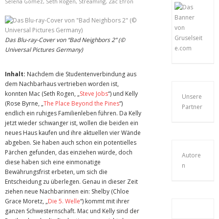
Selena Gomez
,
Seth Rogen
,
Streaming
,
Zac Efron
Das Blu-ray-Cover von “Bad Neighbors 2” (©
Universal Pictures Germany)
Inhalt:
Nachdem die Studentenverbindung aus
dem Nachbarhaus vertrieben worden ist,
konnten Mac (Seth Rogen, „
Steve Jobs
“) und Kelly
Unsere
(Rose Byrne, „
The Place Beyond the Pines
“)
Partner
endlich ein ruhiges Familienleben führen. Da Kelly
jetzt wieder schwanger ist, wollen die beiden ein
neues Haus kaufen und ihre aktuellen vier Wände
abgeben. Sie haben auch schon ein potentielles
Pärchen gefunden, das einziehen würde, doch
Autore
diese haben sich eine einmonatige
n
Bewährungsfrist erbeten, um sich die
Entscheidung zu überlegen. Genau in dieser Zeit
ziehen neue Nachbarinnen ein: Shelby (Chloe
Grace Moretz, „
Die 5. Welle
“) kommt mit ihrer
ganzen Schwesternschaft. Mac und Kelly sind der