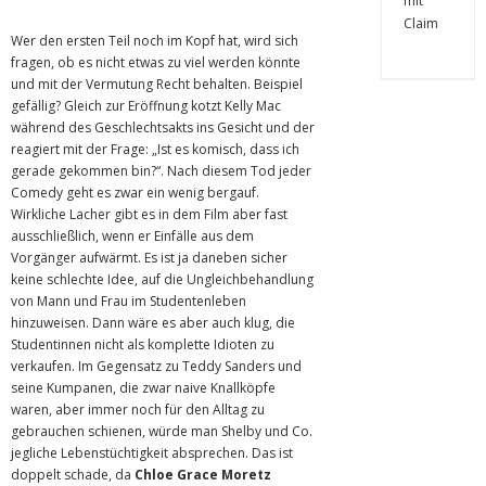
Wer den ersten Teil noch im Kopf hat, wird sich
fragen, ob es nicht etwas zu viel werden könnte
und mit der Vermutung Recht behalten. Beispiel
gefällig? Gleich zur Eröffnung kotzt Kelly Mac
während des Geschlechtsakts ins Gesicht und der
reagiert mit der Frage: „Ist es komisch, dass ich
gerade gekommen bin?“. Nach diesem Tod jeder
Comedy geht es zwar ein wenig bergauf.
Wirkliche Lacher gibt es in dem Film aber fast
ausschließlich, wenn er Einfälle aus dem
Vorgänger aufwärmt. Es ist ja daneben sicher
keine schlechte Idee, auf die Ungleichbehandlung
von Mann und Frau im Studentenleben
hinzuweisen. Dann wäre es aber auch klug, die
Studentinnen nicht als komplette Idioten zu
verkaufen. Im Gegensatz zu Teddy Sanders und
seine Kumpanen, die zwar naive Knallköpfe
waren, aber immer noch für den Alltag zu
gebrauchen schienen, würde man Shelby und Co.
jegliche Lebenstüchtigkeit absprechen. Das ist
doppelt schade, da
Chloe Grace Moretz