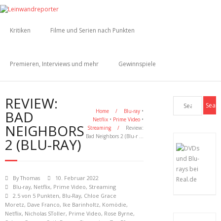
Kritiken
Filme und Serien nach Punkten
Premieren, Interviews und mehr
Gewinnspiele
REVIEW:
BAD
Home
/
Blu-ray
•
Netflix
•
Prime Video
•
NEIGHBORS
Streaming
/
Review:
Bad Neighbors 2 (Blu-r …
2 (BLU-RAY)
By
Thomas
10. Februar 2022
Blu-ray
,
Netflix
,
Prime Video
,
Streaming
2.5 von 5 Punkten
,
Blu-Ray
,
Chloe Grace
Moretz
,
Dave Franco
,
Ike Barinholtz
,
Komödie
,
Netflix
,
Nicholas SToller
,
Prime Video
,
Rose Byrne
,