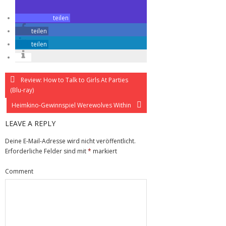
teilen
teilen
teilen
Review: How to Talk to Girls At Parties
(Blu-ray)
Heimkino-Gewinnspiel Werewolves Within
LEAVE A REPLY
Deine E-Mail-Adresse wird nicht veröffentlicht.
Erforderliche Felder sind mit
*
markiert
Comment