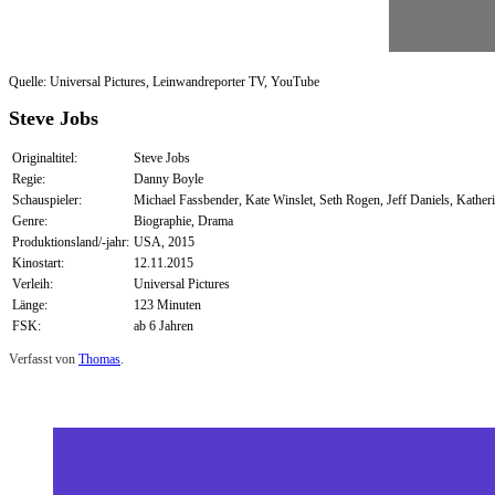
Quelle: Universal Pictures, Leinwandreporter TV, YouTube
Steve Jobs
Originaltitel:
Steve Jobs
Regie:
Danny Boyle
Schauspieler:
Michael Fassbender, Kate Winslet, Seth Rogen, Jeff Daniels, Kather
Genre:
Biographie, Drama
Produktionsland/-jahr:
USA, 2015
Kinostart:
12.11.2015
Verleih:
Universal Pictures
Länge:
123 Minuten
FSK:
ab 6 Jahren
Verfasst von
Thomas
.
Zuletzt geändert am
26.03.2016
Review: Steve Jobs (Blu-ray)