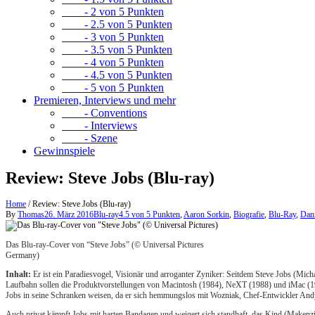
- 2 von 5 Punkten
- 2.5 von 5 Punkten
- 3 von 5 Punkten
- 3.5 von 5 Punkten
- 4 von 5 Punkten
- 4.5 von 5 Punkten
- 5 von 5 Punkten
Premieren, Interviews und mehr
- Conventions
- Interviews
- Szene
Gewinnspiele
Review: Steve Jobs (Blu-ray)
Home
/
Review: Steve Jobs (Blu-ray)
By
Thomas
26. März 2016
Blu-ray
4.5 von 5 Punkten
,
Aaron Sorkin
,
Biografie
,
Blu-Ray
,
Dan
Das Blu-ray-Cover von “Steve Jobs” (© Universal Pictures
Germany)
Inhalt:
Er ist ein Paradiesvogel, Visionär und arroganter Zyniker: Seitdem Steve Jobs (Mich
Laufbahn sollen die Produktvorstellungen von Macintosh (1984), NeXT (1988) und iMac (19
Jobs in seine Schranken weisen, da er sich hemmungslos mit Wozniak, Chef-Entwickler Andy
Auch privat kämpft Jobs mit harten Bandagen und weigert sich standhaft, das Kind (Makenz