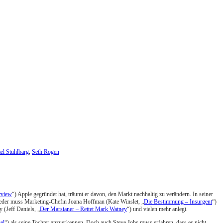
el Stuhlbarg
,
Seth Rogen
rview
“) Apple gegründet hat, träumt er davon, den Markt nachhaltig zu verändern. In seiner
ieder muss Marketing-Chefin Joana Hoffman (Kate Winslet, „
Die Bestimmung – Insurgent
“)
 (Jeff Daniels, „
Der Marsianer – Rettet Mark Watney
“) und vielen mehr anlegt.
el
“) als seine Tochter anzuerkennen. Doch auch Steve Jobs muss erfahren, dass es nicht