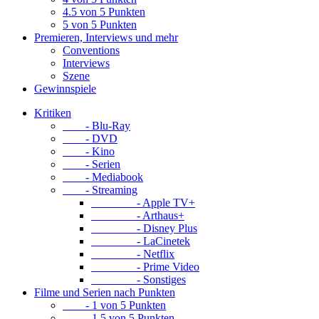
4.5 von 5 Punkten
5 von 5 Punkten
Premieren, Interviews und mehr
Conventions
Interviews
Szene
Gewinnspiele
Kritiken
- Blu-Ray
- DVD
- Kino
- Serien
- Mediabook
- Streaming
- Apple TV+
- Arthaus+
- Disney Plus
- LaCinetek
- Netflix
- Prime Video
- Sonstiges
Filme und Serien nach Punkten
- 1 von 5 Punkten
- 1.5 von 5 Punkten