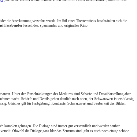
ider die Anerkennung verwehrt wurde. Im Stil eines Theaterstücks beschränken sich die
el Fassbender
fesselndes, spannendes und originelles Kino.
i Varianten. Unter den Einschränkungen des Mediums sind Schärfe und Detaildarstellung aber
nehmer macht. Schärfe und Details gehen deutlich nach oben, der Schwarzwert ist erstklassig,
klassig. Gleiches gilt für Farbgebung, Kontraste, Schwarzwert und Sauberkeit des Bildes.
noch komplett gelungen. Die Dialoge sind immer gut verständlich und werden sauber
verteilt. Obwohl die Dialoge ganz klar das Zentrum sind, gibt es auch noch einige schöne