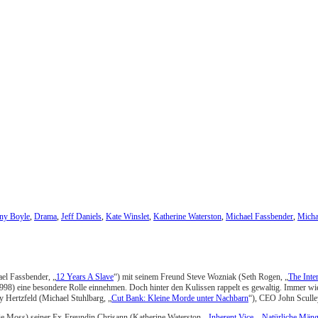
ny Boyle
,
Drama
,
Jeff Daniels
,
Kate Winslet
,
Katherine Waterston
,
Michael Fassbender
,
Micha
ael Fassbender, „
12 Years A Slave
“) mit seinem Freund Steve Wozniak (Seth Rogen, „
The Inte
98) eine besondere Rolle einnehmen. Doch hinter den Kulissen rappelt es gewaltig. Immer w
 Hertzfeld (Michael Stuhlbarg, „
Cut Bank: Kleine Morde unter Nachbarn
“), CEO John Sculley
ie Moss) seiner Ex-Freundin Chrisann (Katherine Waterston, „
Inherent Vice – Natürliche Mäng