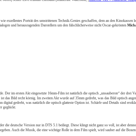
wie exzellentes Porträt des umstrittenen Technik-Genies geschaffen, dem an den Kinokassen le
ialogen und herausragenden Darstellern um den fälschlicherweise nicht Oscar-gekrönten
Micha
urde. Der im ersten Akt eingesetzte 16mm-Film ist natürlich die optisch „unsauberste“ der dre
 ist das Bild recht körnig. Im zweiten Akt wurde auf 35mm gedreht, was das Bild optisch ange
 digital gedreht, was natürlich die optisch glatteste Option ist. Schärfe und Details sind erst
er geglückt.
 die deutsche Version nur in DTS 5.1 beiliegt. Diese klingt nicht ganz so voll, ist aber den
geben. Auch die Musik, die eine wichtige Rolle in dem Film spielt, wird sauber auf die Boxen 