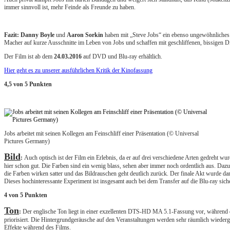
immer sinnvoll ist, mehr Feinde als Freunde zu haben.
Fazit: Danny Boyle
und
Aaron Sorkin
haben mit „Steve Jobs“ ein ebenso ungewöhnliches 
Macher auf kurze Ausschnitte im Leben von Jobs und schaffen mit geschliffenen, bissigen D
Der Film ist ab dem
24.03.2016
auf DVD und Blu-ray erhältlich.
Hier geht es zu unserer ausführlichen Kritik der Kinofassung
4,5 von 5 Punkten
Jobs arbeitet mit seinen Kollegen am Feinschliff einer Präsentation (© Universal
Pictures Germany)
Bild
:
Auch optisch ist der Film ein Erlebnis, da er auf drei verschiedene Arten gedreht w
hier schon gut. Die Farben sind ein wenig blass, sehen aber immer noch ordentlich aus. Dazu
die Farben wirken satter und das Bildrauschen geht deutlich zurück. Der finale Akt wurde dann
Dieses hochinteressante Experiment ist insgesamt auch bei dem Transfer auf die Blu-ray sich
4 von 5 Punkten
Ton
:
Der englische Ton liegt in einer exzellenten DTS-HD MA 5.1-Fassung vor, während der
priorisiert. Die Hintergrundgeräusche auf den Veranstaltungen werden sehr räumlich wiederge
Effekte während des Films.