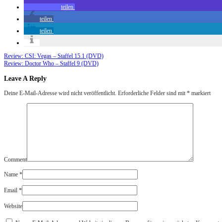
teilen
teilen
teilen
Review: CSI: Vegas – Staffel 15.1 (DVD)
Review: Doctor Who – Staffel 9 (DVD)
Leave A Reply
Deine E-Mail-Adresse wird nicht veröffentlicht.
Erforderliche Felder sind mit
*
markiert
Comment
Name
*
Email
*
Website