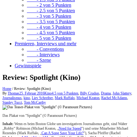
- 2 von 5 Punkten
- 2.5 von 5 Punkten
- 3 von 5 Punkten
- 3.5 von 5 Punkten
- 4 von 5 Punkten
- 4.5 von 5 Punkten
- 5 von 5 Punkten
Premieren, Interviews und mehr
- Conventions
- Interviews
- Szene
Gewinnspiele
Review: Spotlight (Kino)
Home
/
Review: Spotlight (Kino)
By
Thomas
25. Februar 2016
Kino
4.5 von 5 Punkten
,
Billy Crudup
,
Drama
,
John Slattery
,
Journalismus
,
kino
,
Liev Schreiber
,
Mark Ruffalo
,
Michael Keaton
,
Rachel McAdams
,
Stanley Tucci
,
Tom McCarthy
Das Plakat von “Spotlight” (© Paramount Pictures)
Inhalt:
Wenn es beim Boston Globe um investigativen Journalismus geht, sind Walter
„Robby“ Robinson (Michael Keaton, „
Need for Speed
“) und seine Mitarbeiter Michael
Rezendes (Mark Ruffalo, „
Can A Song Save Your Life?
“), Sacha Pfeiffer (Rachel