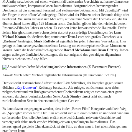
McCarthy setzt bei der auf einem wahren Fall basierenden Geschichte auf seine Charaktere
und waschechten, kompromisslosen Journalismus. Aufgrund eines herausragenden
Drehbuchs ist das spannend, fesselnd und stellenweise beklemmend. Mit „Spotlight“ wird
der Finger in eine offene Wunde gelegt. Dabei wird der Film zu keiner Sekunde dröge oder
belehrend. Viel mehr verlässt sich McCarthy auf die reine Wucht der Thematik ein, die für
überraschend kurzweilige 128 Minuten reicht. Zusätzlich gibt es hier den vielleicht besten
Ensemble-Film des Jahres zu sehen. Es existiert keine hervorstechende Hauptrolle. Dafür
liefern hier gleich mehrere Schauspieler absolut preiswürdige Darstellungen. So kann
Michael Keaton
als idealistischer, routinierter Team-Leiter sein großes Comeback aus
„Birdman“ bestätigen.
Mark Ruffalo
ist eigentlich für jeden Film eine Verstärkung. Hier
gelingt es ihm, seine gewohnt exzellente Leistung mit einem typischen Oscar-Moment zu
krönen. Auch die leidenschaftlich agierende
Rachel McAdams
und
Brian D’Arcy James
zeigen außergewöhnliche Darbietungen, die nur aufgrund des gewaltigen allgemeinen
Niveaus nicht so ins Auge fallen.
Anwalt Mitch liefert Michael unglaubliche Informationen (© Paramount Pictures)
Der vielleicht erstaunlichste Auftritt ist aber
Liev Schreiber
, der komplett gegen seinen
üblichen „
Ray Donovan
“-Rollentyp besetzt ist. Als ruhiger, schüchterner, aber dabei
zielgerichteter und mit Rückgrat versehener Chefredakteur zeigt er sich von einer ganz
anderen, durchaus beeindruckenden Seite. Auch
Stanley Tucci
reiht sich nach
zurückhaltendem Start in den erstaunlich guten Cast ein.
Es kann davon ausgegangen werden, dass in der „Bester Film“-Kategorie wohl kein Weg
an „Spotlight“ vorbei führt. Der Film schleicht sich auf leisen Sohlen an und wird dann um
so fesselnder. Das tolle Drehbuch erzählt eine bedrückende, relevante Geschichte und
verneigt sich dabei noch vor der Wichtigkeit von geradlinigem Journalismus. Das
herausragend gespielte Charakterstück ist ein Film, zu dem man in fast allen Belangen nur
gratulieren kann.