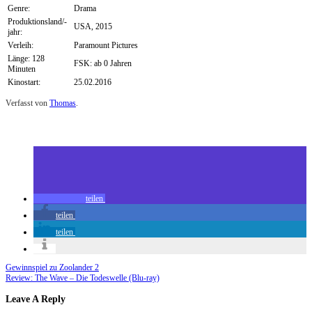
Genre:
Drama
Produktionsland/-
USA, 2015
jahr:
Verleih:
Paramount Pictures
Länge: 128
FSK: ab 0 Jahren
Minuten
Kinostart:
25.02.2016
Verfasst von
Thomas
.
Zuletzt geändert am
25.02.2016
Review: Spotlight (Kino)
teilen
teilen
teilen
Gewinnspiel zu Zoolander 2
Review: The Wave – Die Todeswelle (Blu-ray)
Leave A Reply