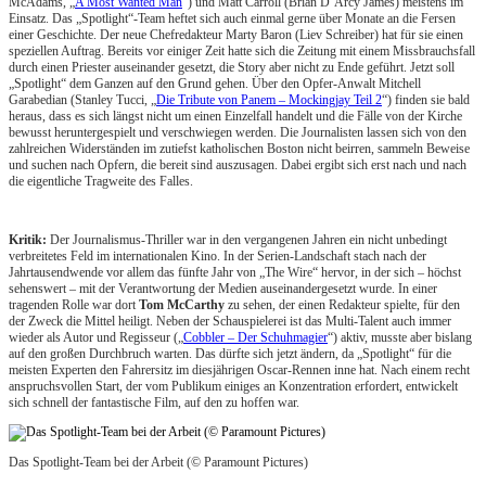
McAdams, „
A Most Wanted Man
“) und Matt Carroll (Brian D’Arcy James) meistens im
Einsatz. Das „Spotlight“-Team heftet sich auch einmal gerne über Monate an die Fersen
einer Geschichte. Der neue Chefredakteur Marty Baron (Liev Schreiber) hat für sie einen
speziellen Auftrag. Bereits vor einiger Zeit hatte sich die Zeitung mit einem Missbrauchsfall
durch einen Priester auseinander gesetzt, die Story aber nicht zu Ende geführt. Jetzt soll
„Spotlight“ dem Ganzen auf den Grund gehen. Über den Opfer-Anwalt Mitchell
Garabedian (Stanley Tucci, „
Die Tribute von Panem – Mockingjay Teil 2
“) finden sie bald
heraus, dass es sich längst nicht um einen Einzelfall handelt und die Fälle von der Kirche
bewusst heruntergespielt und verschwiegen werden. Die Journalisten lassen sich von den
zahlreichen Widerständen im zutiefst katholischen Boston nicht beirren, sammeln Beweise
und suchen nach Opfern, die bereit sind auszusagen. Dabei ergibt sich erst nach und nach
die eigentliche Tragweite des Falles.
Kritik:
Der Journalismus-Thriller war in den vergangenen Jahren ein nicht unbedingt
verbreitetes Feld im internationalen Kino. In der Serien-Landschaft stach nach der
Jahrtausendwende vor allem das fünfte Jahr von „The Wire“ hervor, in der sich – höchst
sehenswert – mit der Verantwortung der Medien auseinandergesetzt wurde. In einer
tragenden Rolle war dort
Tom McCarthy
zu sehen, der einen Redakteur spielte, für den
der Zweck die Mittel heiligt. Neben der Schauspielerei ist das Multi-Talent auch immer
wieder als Autor und Regisseur („
Cobbler – Der Schuhmagier
“) aktiv, musste aber bislang
auf den großen Durchbruch warten. Das dürfte sich jetzt ändern, da „Spotlight“ für die
meisten Experten den Fahrersitz im diesjährigen Oscar-Rennen inne hat. Nach einem recht
anspruchsvollen Start, der vom Publikum einiges an Konzentration erfordert, entwickelt
sich schnell der fantastische Film, auf den zu hoffen war.
Das Spotlight-Team bei der Arbeit (© Paramount Pictures)