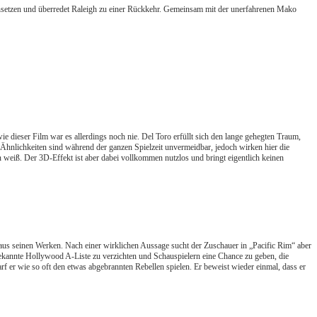
einsetzen und überredet Raleigh zu einer Rückkehr. Gemeinsam mit der unerfahrenen Mako
ie dieser Film war es allerdings noch nie. Del Toro erfüllt sich den lange gehegten Traum,
Ähnlichkeiten sind während der ganzen Spielzeit unvermeidbar, jedoch wirken hier die
n weiß. Der 3D-Effekt ist aber dabei vollkommen nutzlos und bringt eigentlich keinen
us seinen Werken. Nach einer wirklichen Aussage sucht der Zuschauer in „Pacific Rim“ aber
 bekannte Hollywood A-Liste zu verzichten und Schauspielern eine Chance zu geben, die
rf er wie so oft den etwas abgebrannten Rebellen spielen. Er beweist wieder einmal, dass er