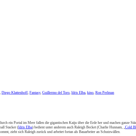
,
Diego Klattenhoff
,
Fantasy
,
Guillermo del Toro
,
Idris Elba
,
kino
,
Ron Perlman
durch ein Portal im Meer fallen die gigantischen Kaiju über die Erde her und machen ganze S
all Stacker (
Idris Elba
) bedient unter anderem auch Raleigh Becket (Charlie Hunnam, „
Cold B
ommt, zieht sich Raleigh zurück und arbeitet fortan als Bauarbeiter an Schutzwällen.