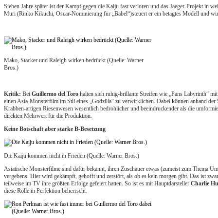
Sieben Jahre später ist der Kampf gegen die Kaiju fast verloren und das Jaeger-Projekt in 
Muri (Rinko Kikuchi, Oscar-Nominierung für „Babel“)steuert er ein betagtes Modell und wi
Mako, Stacker und Raleigh wirken bedrückt (Quelle: Warner
Bros.)
Kritik:
Bei
Guillermo del Toro
halten sich ruhig-brillante Streifen wie „Pans Labyrinth“ m
einen Asia-Monsterfilm im Stil eines „Godzilla“ zu verwirklichen. Dabei können anhand der 
Krabben-artigen Riesenwesen wesentlich bedrohlicher und beeindruckender als die umformierte
direkten Mehrwert für die Produktion.
Keine Botschaft aber starke B-Besetzung
Die Kaiju kommen nicht in Frieden (Quelle: Warner Bros.)
Asiatische Monsterfilme sind dafür bekannt, ihren Zuschauer etwas (zumeist zum Thema Umw
vergebens. Hier wird gekämpft, gehofft und zerstört, als ob es kein morgen gibt. Das ist zw
teilweise im TV ihre größten Erfolge gefeiert hatten. So ist es mit Hauptdarsteller
Charlie H
diese Rolle in Perfektion beherrscht.