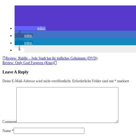
teilen
teilen
teilen
Review: Riddle – Jede Stadt hat ihr tödliches Geheimnis (DVD)
Review: Only God Forgives (Kino)
Leave A Reply
Deine E-Mail-Adresse wird nicht veröffentlicht.
Erforderliche Felder sind mit
*
markiert
Comment
Name
*