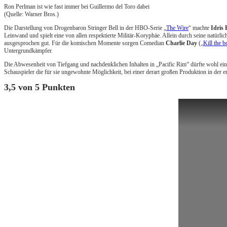
Ron Perlman ist wie fast immer bei Guillermo del Toro dabei
(Quelle: Warner Bros.)
Die Darstellung von Drogenbaron Stringer Bell in der HBO-Serie „
The Wire
“ machte
Idris 
Leinwand und spielt eine von allen respektierte Militär-Koryphäe. Allein durch seine natür
ausgesprochen gut. Für die komischen Momente sorgen Comedian
Charlie Day
(„
Kill the b
Untergrundkämpfer.
Die Abwesenheit von Tiefgang und nachdenklichen Inhalten in „Pacific Rim“ dürfte wohl ein
Schauspieler die für sie ungewohnte Möglichkeit, bei einer derart großen Produktion in der 
3,5 von 5 Punkten