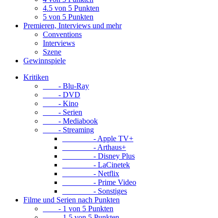
4.5 von 5 Punkten
5 von 5 Punkten
Premieren, Interviews und mehr
Conventions
Interviews
Szene
Gewinnspiele
Kritiken
- Blu-Ray
- DVD
- Kino
- Serien
- Mediabook
- Streaming
- Apple TV+
- Arthaus+
- Disney Plus
- LaCinetek
- Netflix
- Prime Video
- Sonstiges
Filme und Serien nach Punkten
- 1 von 5 Punkten
- 1.5 von 5 Punkten