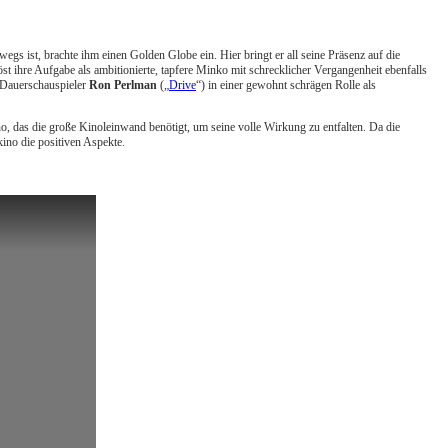
rwegs ist, brachte ihm einen Golden Globe ein. Hier bringt er all seine Präsenz auf die
öst ihre Aufgabe als ambitionierte, tapfere Minko mit schrecklicher Vergangenheit ebenfalls
o-Dauerschauspieler
Ron Perlman
(„
Drive
“) in einer gewohnt schrägen Rolle als
, das die große Kinoleinwand benötigt, um seine volle Wirkung zu entfalten. Da die
kino die positiven Aspekte.