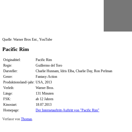
Quelle: Warner Bros Ent., YouTube
Pacific Rim
Originaltitel:
Pacific Rim
Regie:
Guillermo del Toro
Darsteller:
Charlie Hunnam, Idris Elba, Charlie Day, Ron Perlman
Genre:
Fantasy-Action
Produktionsland/-jahr:
USA, 2013
Verleih:
Warner Bros.
Länge:
131 Minuten
FSK:
ab 12 Jahren
Kinostart:
18.07.2013
Homepage:
Der Internetauftritt-Auftritt von "Pacific Rim"
Verfasst von
Thomas
.
Zuletzt geändert am
13.07.2013
Review: Pacific Rim (Kino)