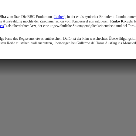
Elba
zum Star. Die BBC-Produktion „
Luther
“, in der er als zynischer Ermittler in London unte
liche Ausstrahlung möchte der Zuschauer schon vom Kinosessel aus salutieren.
Rinko Kikuchi
l
oss
“) als überdrehter Arzt, der eine ungewöhnliche Spionagemöglichkeit entdeckt und del Tor
ige Fans des Regisseurs etwas enttäuschen. Dafür ist der Film waschechtes Überwältigungskino
ersten Reihe zu stehen, voll ausnutzen, überwiegen bei Gullermo del Toros Ausflug ins Monster