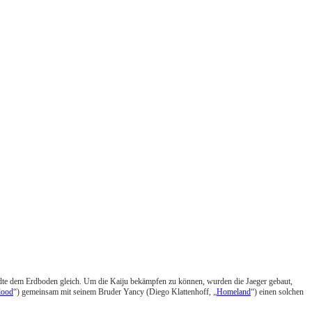
tädte dem Erdboden gleich. Um die Kaiju bekämpfen zu können, wurden die Jaeger gebaut,
lood
“) gemeinsam mit seinem Bruder Yancy (Diego Klattenhoff, „
Homeland
“) einen solchen