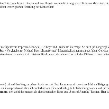
weiten Teilen gescheitert. Stacker soll von Hongkong aus die wenigen verbliebenen Maschinen 
rd zur letzten großen Hoffnung der Menschheit.
it intelligenterem Popcorn-Kino wie „Hellboy“ und „Blade II“ die Wage. So auf Optik angelegt w
Story Vergleiche mit Michael Bays „Transformer“-Materialschlachten nicht ausfallen. Gewisse 
n Autos. Es entsteht ein düsterer Blockbuster, der allein schon mit den Bildern zu unterhalte
elt) mit auf den Weg zu geben. Auch von del Toro kennt man ein gewisses Maß an Tiefgang a
ar nicht anspruchsvoll aber sehr unterhaltsam. Eine wirklich gute Entscheidung war es, auf die
unnam
, den wohl die meisten als charismatischen Biker aus „Sons of Anarchy“ kennen. Hier da