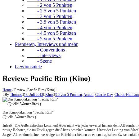
- 2 von 5 Punkten
- 2.5 von 5 Punkten
- 3 von 5 Punkten
- 3.5 von 5 Punkten
- 4 von 5 Punkten
- 4.5 von 5 Punkten
- 5 von 5 Punkten
Premieren, Interviews und mehr
- Conventions
- Interviews
- Szene
Gewinnspiele
Review: Pacific Rim (Kino)
Home
/
Review: Pacific Rim (Kino)
By
Thomas
13. Juli 2013
Kino
3.5 von 5 Punkten
,
Action
,
Charlie Day
,
Charlie Hunnam
Das Kinoplakat von “Pacific Rim”
(Quelle: Warner Bros.)
Inhalt:
Die Außerirdischen kommen! Aber nicht wie jeder erwartet hat aus dem All sondern 
riesige Roboter, die im Duell gegen die Aliens bestehen können. Unter der Leitung von Marsh
Jaeger. Als es durch einen verweigerten Befehl der beiden zu einem tragischen Zwischenfall k