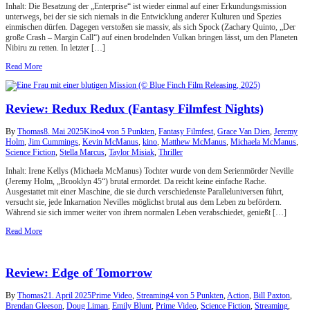
Inhalt: Die Besatzung der „Enterprise“ ist wieder einmal auf einer Erkundungsmission
unterwegs, bei der sie sich niemals in die Entwicklung anderer Kulturen und Spezies
einmischen dürfen. Dagegen verstoßen sie massiv, als sich Spock (Zachary Quinto, „Der
große Crash – Margin Call“) auf einen brodelnden Vulkan bringen lässt, um den Planeten
Nibiru zu retten. In letzter […]
Read More
Review: Redux Redux (Fantasy Filmfest Nights)
By
Thomas
8. Mai 2025
Kino
4 von 5 Punkten
,
Fantasy Filmfest
,
Grace Van Dien
,
Jeremy
Holm
,
Jim Cummings
,
Kevin McManus
,
kino
,
Matthew McManus
,
Michaela McManus
,
Science Fiction
,
Stella Marcus
,
Taylor Misiak
,
Thriller
Inhalt: Irene Kellys (Michaela McManus) Tochter wurde von dem Serienmörder Neville
(Jeremy Holm, „Brooklyn 45“) brutal ermordet. Da reicht keine einfache Rache.
Ausgestattet mit einer Maschine, die sie durch verschiedenste Paralleluniversen führt,
versucht sie, jede Inkarnation Nevilles möglichst brutal aus dem Leben zu befördern.
Während sie sich immer weiter von ihrem normalen Leben verabschiedet, genießt […]
Read More
Review: Edge of Tomorrow
By
Thomas
21. April 2025
Prime Video
,
Streaming
4 von 5 Punkten
,
Action
,
Bill Paxton
,
Brendan Gleeson
,
Doug Liman
,
Emily Blunt
,
Prime Video
,
Science Fiction
,
Streaming
,