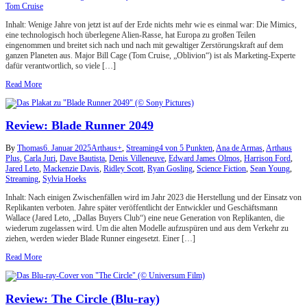
Tom Cruise
Inhalt: Wenige Jahre von jetzt ist auf der Erde nichts mehr wie es einmal war: Die Mimics,
eine technologisch hoch überlegene Alien-Rasse, hat Europa zu großen Teilen
eingenommen und breitet sich nach und nach mit gewaltiger Zerstörungskraft auf dem
ganzen Planeten aus. Major Bill Cage (Tom Cruise, „Oblivion“) ist als Marketing-Experte
dafür verantwortlich, so viele […]
Read More
Review: Blade Runner 2049
By
Thomas
6. Januar 2025
Arthaus+
,
Streaming
4 von 5 Punkten
,
Ana de Armas
,
Arthaus
Plus
,
Carla Juri
,
Dave Bautista
,
Denis Villeneuve
,
Edward James Olmos
,
Harrison Ford
,
Jared Leto
,
Mackenzie Davis
,
Ridley Scott
,
Ryan Gosling
,
Science Fiction
,
Sean Young
,
Streaming
,
Sylvia Hoeks
Inhalt: Nach einigen Zwischenfällen wird im Jahr 2023 die Herstellung und der Einsatz von
Replikanten verboten. Jahre später veröffentlicht der Entwickler und Geschäftsmann
Wallace (Jared Leto, „Dallas Buyers Club“) eine neue Generation von Replikanten, die
wiederum zugelassen wird. Um die alten Modelle aufzuspüren und aus dem Verkehr zu
ziehen, werden wieder Blade Runner eingesetzt. Einer […]
Read More
Review: The Circle (Blu-ray)