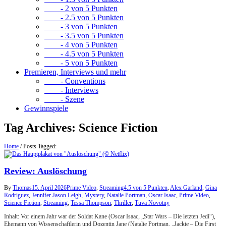
- 2 von 5 Punkten
- 2.5 von 5 Punkten
- 3 von 5 Punkten
- 3.5 von 5 Punkten
- 4 von 5 Punkten
- 4.5 von 5 Punkten
- 5 von 5 Punkten
Premieren, Interviews und mehr
- Conventions
- Interviews
- Szene
Gewinnspiele
Tag Archives:
Science Fiction
Home
/
Posts Tagged:
Review: Auslöschung
By
Thomas
15. April 2026
Prime Video
,
Streaming
4.5 von 5 Punkten
,
Alex Garland
,
Gina
Rodriguez
,
Jennifer Jason Leigh
,
Mystery
,
Natalie Portman
,
Oscar Isaac
,
Prime Video
,
Science Fiction
,
Streaming
,
Tessa Thompson
,
Thriller
,
Tuva Novotny
Inhalt: Vor einem Jahr war der Soldat Kane (Oscar Isaac, „Star Wars – Die letzten Jedi“),
Ehemann von Wissenschaftlerin und Dozentin Jane (Natalie Portman, „Jackie – Die First