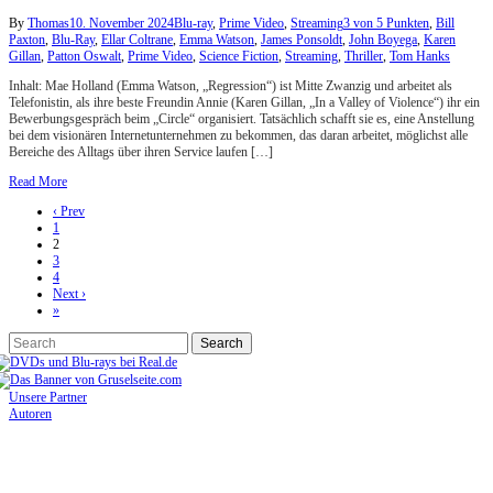
By
Thomas
10. November 2024
Blu-ray
,
Prime Video
,
Streaming
3 von 5 Punkten
,
Bill
Paxton
,
Blu-Ray
,
Ellar Coltrane
,
Emma Watson
,
James Ponsoldt
,
John Boyega
,
Karen
Gillan
,
Patton Oswalt
,
Prime Video
,
Science Fiction
,
Streaming
,
Thriller
,
Tom Hanks
Inhalt: Mae Holland (Emma Watson, „Regression“) ist Mitte Zwanzig und arbeitet als
Telefonistin, als ihre beste Freundin Annie (Karen Gillan, „In a Valley of Violence“) ihr ein
Bewerbungsgespräch beim „Circle“ organisiert. Tatsächlich schafft sie es, eine Anstellung
bei dem visionären Internetunternehmen zu bekommen, das daran arbeitet, möglichst alle
Bereiche des Alltags über ihren Service laufen […]
Read More
‹ Prev
1
2
3
4
Next ›
»
Unsere Partner
Autoren