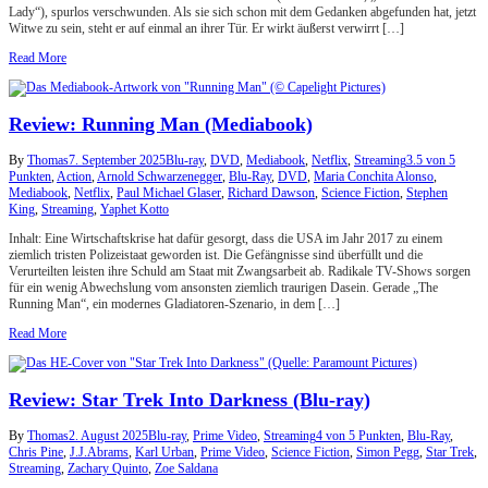
Lady“), spurlos verschwunden. Als sie sich schon mit dem Gedanken abgefunden hat, jetzt
Witwe zu sein, steht er auf einmal an ihrer Tür. Er wirkt äußerst verwirrt […]
Read More
Review: Running Man (Mediabook)
By
Thomas
7. September 2025
Blu-ray
,
DVD
,
Mediabook
,
Netflix
,
Streaming
3.5 von 5
Punkten
,
Action
,
Arnold Schwarzenegger
,
Blu-Ray
,
DVD
,
Maria Conchita Alonso
,
Mediabook
,
Netflix
,
Paul Michael Glaser
,
Richard Dawson
,
Science Fiction
,
Stephen
King
,
Streaming
,
Yaphet Kotto
Inhalt: Eine Wirtschaftskrise hat dafür gesorgt, dass die USA im Jahr 2017 zu einem
ziemlich tristen Polizeistaat geworden ist. Die Gefängnisse sind überfüllt und die
Verurteilten leisten ihre Schuld am Staat mit Zwangsarbeit ab. Radikale TV-Shows sorgen
für ein wenig Abwechslung vom ansonsten ziemlich traurigen Dasein. Gerade „The
Running Man“, ein modernes Gladiatoren-Szenario, in dem […]
Read More
Review: Star Trek Into Darkness (Blu-ray)
By
Thomas
2. August 2025
Blu-ray
,
Prime Video
,
Streaming
4 von 5 Punkten
,
Blu-Ray
,
Chris Pine
,
J.J.Abrams
,
Karl Urban
,
Prime Video
,
Science Fiction
,
Simon Pegg
,
Star Trek
,
Streaming
,
Zachary Quinto
,
Zoe Saldana