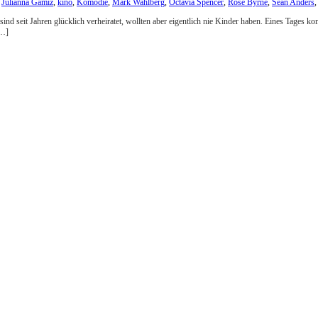
,
Julianna Gamiz
,
kino
,
Komödie
,
Mark Wahlberg
,
Octavia Spencer
,
Rose Byrne
,
Sean Anders
 sind seit Jahren glücklich verheiratet, wollten aber eigentlich nie Kinder haben. Eines Tages
[…]