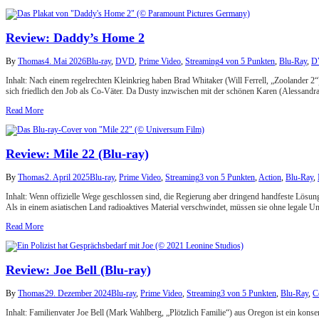
Review: Daddy’s Home 2
By
Thomas
4. Mai 2026
Blu-ray
,
DVD
,
Prime Video
,
Streaming
4 von 5 Punkten
,
Blu-Ray
,
D
Inhalt: Nach einem regelrechten Kleinkrieg haben Brad Whitaker (Will Ferrell, „Zoolander 
sich friedlich den Job als Co-Väter. Da Dusty inzwischen mit der schönen Karen (Alessandra
Read More
Review: Mile 22 (Blu-ray)
By
Thomas
2. April 2025
Blu-ray
,
Prime Video
,
Streaming
3 von 5 Punkten
,
Action
,
Blu-Ray
,
Inhalt: Wenn offizielle Wege geschlossen sind, die Regierung aber dringend handfeste Lösu
Als in einem asiatischen Land radioaktives Material verschwindet, müssen sie ohne legale Un
Read More
Review: Joe Bell (Blu-ray)
By
Thomas
29. Dezember 2024
Blu-ray
,
Prime Video
,
Streaming
3 von 5 Punkten
,
Blu-Ray
,
C
Inhalt: Familienvater Joe Bell (Mark Wahlberg, „Plötzlich Familie“) aus Oregon ist ein konse