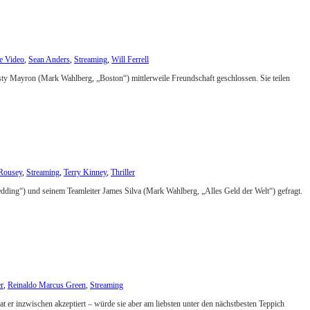
e Video
,
Sean Anders
,
Streaming
,
Will Ferrell
sty Mayron (Mark Wahlberg, „Boston“) mittlerweile Freundschaft geschlossen. Sie teilen
Rousey
,
Streaming
,
Terry Kinney
,
Thriller
edding“) und seinem Teamleiter James Silva (Mark Wahlberg, „Alles Geld der Welt“) gefragt.
er
,
Reinaldo Marcus Green
,
Streaming
at er inzwischen akzeptiert – würde sie aber am liebsten unter den nächstbesten Teppich