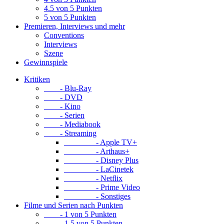
4.5 von 5 Punkten
5 von 5 Punkten
Premieren, Interviews und mehr
Conventions
Interviews
Szene
Gewinnspiele
Kritiken
- Blu-Ray
- DVD
- Kino
- Serien
- Mediabook
- Streaming
- Apple TV+
- Arthaus+
- Disney Plus
- LaCinetek
- Netflix
- Prime Video
- Sonstiges
Filme und Serien nach Punkten
- 1 von 5 Punkten
- 1.5 von 5 Punkten