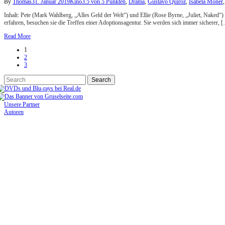
By
Thomas
31. Januar 2019
Kino
3.5 von 5 Punkten
,
Drama
,
Gustavo Quiroz
,
Isabela Moner
Inhalt: Pete (Mark Wahlberg, „Alles Geld der Welt“) und Ellie (Rose Byrne, „Juliet, Naked“)
erfahren, besuchen sie die Treffen einer Adoptionsagentur. Sie werden sich immer sicherer, 
Read More
1
2
3
Unsere Partner
Autoren