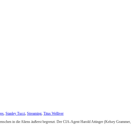
ges
,
Stanley Tucci
,
Streaming
,
Titus Welliver
Menschen in die Aliens äußerst begrenzt. Der CIA-Agent Harold Attinger (Kelsey Grammer,