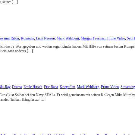
ng seiner […]
ovanni Ribisi
,
Komödie
,
Liam Neeson
,
Mark Wahlberg
,
Morgan Freeman
,
Prime Video
,
Seth 
n sich das Ja-Wort gegeben und wollen sogar Kinder haben. Mit Hilfe von seinem besten Kumpe
t ein ganz anderes […]
Blu-Ray
,
Drama
,
Emile Hirsch
,
Eric Bana
,
Kriegsfilm
,
Mark Wahlberg
,
Prime Video
,
Streaming
„2 Guns“) ist Soldat bei den Navy SEALs. Er wird gemeinsam mit seinen Kollegen Mike Murphy
ührenden Taliban-Kämpfer zu […]