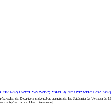
 Prime
,
Kelsey Grammer
,
Mark Wahlberg
,
Michael Bay
,
Nicola Peltz
,
Science Fiction
,
Sonsti
mpf zwischen den Decepticons und Autobots stattgefunden hat. Seitdem ist das Vertrauen der 
ticons aufspüren und vernichten. Gemeinsam […]