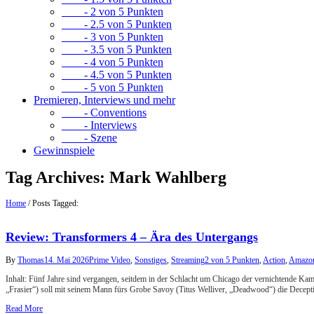
- 2 von 5 Punkten
- 2.5 von 5 Punkten
- 3 von 5 Punkten
- 3.5 von 5 Punkten
- 4 von 5 Punkten
- 4.5 von 5 Punkten
- 5 von 5 Punkten
Premieren, Interviews und mehr
- Conventions
- Interviews
- Szene
Gewinnspiele
Tag Archives:
Mark Wahlberg
Home
/
Posts Tagged:
Review: Transformers 4 – Ära des Untergangs
By
Thomas
14. Mai 2026
Prime Video
,
Sonstiges
,
Streaming
2 von 5 Punkten
,
Action
,
Amazon
Inhalt: Fünf Jahre sind vergangen, seitdem in der Schlacht um Chicago der vernichtende Ka
„Frasier“) soll mit seinem Mann fürs Grobe Savoy (Titus Welliver, „Deadwood“) die Decep
Read More