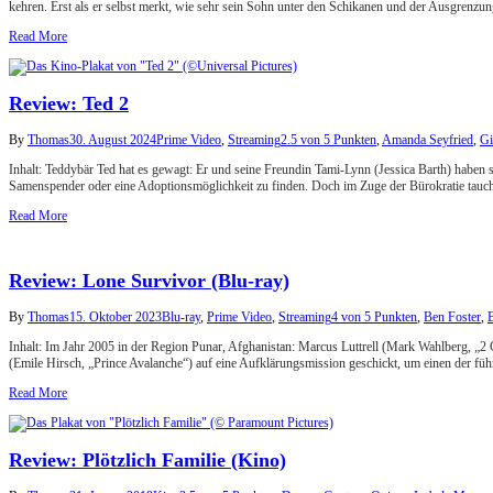
kehren. Erst als er selbst merkt, wie sehr sein Sohn unter den Schikanen und der Ausgrenzu
Read More
Review: Ted 2
By
Thomas
30. August 2024
Prime Video
,
Streaming
2.5 von 5 Punkten
,
Amanda Seyfried
,
Gi
Inhalt: Teddybär Ted hat es gewagt: Er und seine Freundin Tami-Lynn (Jessica Barth) habe
Samenspender oder eine Adoptionsmöglichkeit zu finden. Doch im Zuge der Bürokratie tauch
Read More
Review: Lone Survivor (Blu-ray)
By
Thomas
15. Oktober 2023
Blu-ray
,
Prime Video
,
Streaming
4 von 5 Punkten
,
Ben Foster
,
Inhalt: Im Jahr 2005 in der Region Punar, Afghanistan: Marcus Luttrell (Mark Wahlberg, 
(Emile Hirsch, „Prince Avalanche“) auf eine Aufklärungsmission geschickt, um einen der f
Read More
Review: Plötzlich Familie (Kino)