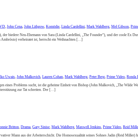
VD
,
John Cena
,
John Lithgow
,
Komödie
,
Linda Cardellini
,
Mark Wahlberg
,
Mel Gibson
,
Prim
2“), der biedere Neu-Ehemann von Sara (Linda Cardellini, „The Founder“), und der coole Ex Du
 Ambrósio) verheiratet ist, herrscht ein Weihnachten […]
Iko Uwais
,
John Malkovich
,
Lauren Cohan
,
Mark Wahlberg
,
Peter Berg
,
Prime Video
,
Ronda 
ngen eines Problems sucht, ist die geheime Einheit von Bishop (John Malkovich, „The Wilde W
terstützung zur Tat schreiten. Der […]
onnie Britton
,
Drama
,
Gary Sinise
,
Mark Wahlberg
,
Maxwell Jenkins
,
Prime Video
,
Reid Mill
rvativer Mann aus der Arbeiterschicht. Die Homosexualität seines Sohnes Jadin (Reid Miller) h