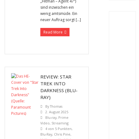
„Hitman – Agent 47“)
sind inzwischen ein
wenig amtsmüde. Ein
neuer Auftrag sorgt […]
Read More
REVIEW: STAR
TREK INTO
DARKNESS (BLU-
RAY)
By
Thomas
2. August 2025
Blu-ray
,
Prime
Video
,
Streaming
4 von 5 Punkten
,
Blu-Ray
,
Chris Pine
,