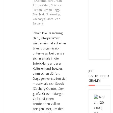
J.J.Abrams
,
Karl Urban
,
Prime Video
,
Science
Fiction
,
Simon Pegg
,
Star Trek
,
Streaming
,
Zachary Quinto
,
Zoe
Saldana
Inhalt: Die Besatzung
der „Enterprise“ ist
wieder einmal auf einer
Erkundungsmission
unterwegs, bei der sie
sich niemals in die
Entwicklung anderer
Kulturen und Spezies
JPC
einmischen dürfen.
PARTNERPRO
Dagegen verstoßen sie
GRAMM
massiv, als sich Spock
(Zachary Quinto, „Der
große Crash – Margin
Call“) auf einen
brodelnden Vulkan
bringen lässt, um den