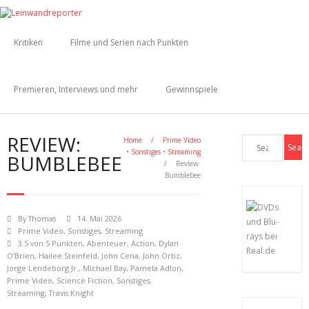
Kritiken
Filme und Serien nach Punkten
Premieren, Interviews und mehr
Gewinnspiele
REVIEW:
Home
/
Prime Video
•
Sonstiges
•
Streaming
BUMBLEBEE
/
Review:
Bumblebee
By
Thomas
14. Mai 2026
Prime Video
,
Sonstiges
,
Streaming
3.5 von 5 Punkten
,
Abenteuer
,
Action
,
Dylan
O'Brien
,
Hailee Steinfeld
,
John Cena
,
John Ortiz
,
Jorge Lendeborg Jr.
,
Michael Bay
,
Pamela Adlon
,
Prime Video
,
Science Fiction
,
Sonstiges
,
Streaming
,
Travis Knight