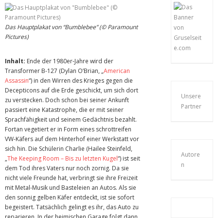
Das Hauptplakat von “Bumblebee” (© Paramount
Pictures)
Inhalt:
Ende der 1980er-Jahre wird der
Transformer B-127 (Dylan O’Brian, „
American
Assassin
“) in den Wirren des Krieges gegen die
Decepticons auf die Erde geschickt, um sich dort
Unsere
zu verstecken. Doch schon bei seiner Ankunft
Partner
passiert eine Katastrophe, die er mit seiner
Sprachfähigkeit und seinem Gedächtnis bezahlt.
Fortan vegetiert er in Form eines schrottreifen
VW-Käfers auf dem Hinterhof einer Werkstatt vor
sich hin. Die Schülerin Charlie (Hailee Steinfeld,
Autore
„
The Keeping Room – Bis zu letzten Kugel
“) ist seit
n
dem Tod ihres Vaters nur noch zornig. Da sie
nicht viele Freunde hat, verbringt sie ihre Freizeit
mit Metal-Musik und Basteleien an Autos. Als sie
den sonnig gelben Käfer entdeckt, ist sie sofort
begeistert. Tatsächlich gelingt es ihr, das Auto zu
reparieren. In der heimischen Garage folgt dann