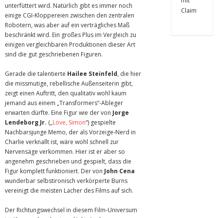
unterfüttert wird. Natürlich gibt es immer noch
einige CGI-Kloppereien zwischen den zentralen
Robotern, was aber auf ein verträgliches Maß
beschränkt wird. Ein großes Plus im Vergleich zu
einigen vergleichbaren Produktionen dieser Art
sind die gut geschriebenen Figuren.
Gerade die talentierte
Hailee Steinfeld
, die hier
die missmutige, rebellische Außenseiterin gibt,
zeigt einen Auftritt, den qualitativ wohl kaum
jemand aus einem „Transformers“-Ableger
erwarten dürfte. Eine Figur wie der von
Jorge
Lendeborg Jr.
(„
Love, Simon
“) gespielte
Nachbarsjunge Memo, der als Vorzeige-Nerd in
Charlie verknallt ist, wäre wohl schnell zur
Nervensäge verkommen. Hier ist er aber so
angenehm geschrieben und gespielt, dass die
Figur komplett funktioniert. Der von
John Cena
wunderbar selbstironisch verkörperte Burns
vereinigt die meisten Lacher des Films auf sich.
Der Richtungswechsel in diesem Film-Universum