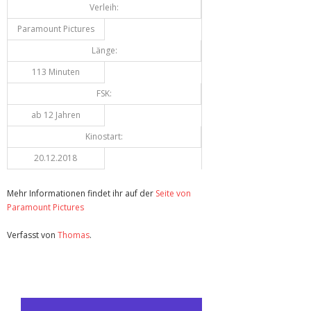
Verleih:
Paramount Pictures
Länge:
113 Minuten
FSK:
ab 12 Jahren
Kinostart:
20.12.2018
Mehr Informationen findet ihr auf der
Seite von
Paramount Pictures
Verfasst von
Thomas
.
Zuletzt geändert am
14.05.2026
Review: Bumblebee (Kino)