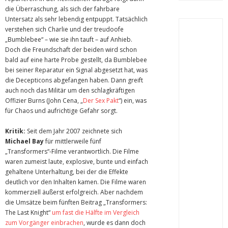
die Überraschung, als sich der fahrbare
Untersatz als sehr lebendig entpuppt. Tatsächlich
verstehen sich Charlie und der treudoofe
„Bumblebee“ – wie sie ihn tauft – auf Anhieb.
Doch die Freundschaft der beiden wird schon
bald auf eine harte Probe gestellt, da Bumblebee
bei seiner Reparatur ein Signal abgesetzt hat, was
die Decepticons abgefangen haben. Dann greift
auch noch das Militär um den schlagkräftigen
Offizier Burns (John Cena, „
Der Sex Pakt
“) ein, was
für Chaos und aufrichtige Gefahr sorgt.
Kritik:
Seit dem Jahr 2007 zeichnete sich
Michael Bay
für mittlerweile fünf
„Transformers“-Filme verantwortlich. Die Filme
waren zumeist laute, explosive, bunte und einfach
gehaltene Unterhaltung, bei der die Effekte
deutlich vor den Inhalten kamen. Die Filme waren
kommerziell äußerst erfolgreich. Aber nachdem
die Umsätze beim fünften Beitrag „Transformers:
The Last Knight“
um fast die Hälfte im Vergleich
zum Vorgänger einbrachen
, wurde es dann doch