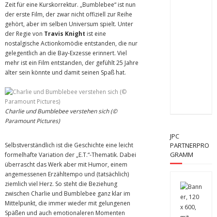
Zeit für eine Kurskorrektur. „Bumblebee“ ist nun
der erste Film, der zwar nicht offiziell zur Reihe
gehört, aber im selben Universum spielt. Unter
der Regie von
Travis Knight
ist eine
nostalgische Actionkomödie entstanden, die nur
gelegentlich an die Bay-Exzesse erinnert. Viel
mehr ist ein Film entstanden, der gefühlt 25 Jahre
älter sein könnte und damit seinen Spaß hat.
Charlie und Bumblebee verstehen sich (©
Paramount Pictures)
JPC
Selbstverständlich ist die Geschichte eine leicht
PARTNERPRO
GRAMM
formelhafte Variation der „E.T.“-Thematik. Dabei
überrascht das Werk aber mit Humor, einem
angemessenen Erzähltempo und (tatsächlich)
ziemlich viel Herz. So steht die Beziehung
zwischen Charlie und Bumblebee ganz klar im
Mittelpunkt, die immer wieder mit gelungenen
Späßen und auch emotionaleren Momenten