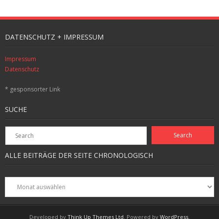
DATENSCHUTZ + IMPRESSUM
Impressum
Datenschutz
* gesponsorter Link
SUCHE
ALLE BEITRÄGE DER SEITE CHRONOLOGISCH
Alle
Beiträge
der
Seite
Developed by
Think Up Themes Ltd
. Powered by
WordPress
.
chronologisch