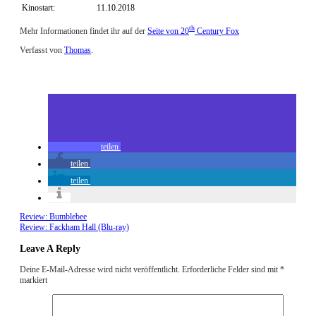
Kinostart:
11.10.2018
th
Mehr Informationen findet ihr auf der
Seite von 20
Century Fox
Verfasst von
Thomas
.
Zuletzt geändert am
08.10.2018
Review: Bad Times at the El Royale (Kino)
teilen
teilen
teilen
Review: Bumblebee
Review: Fackham Hall (Blu-ray)
Leave A Reply
Deine E-Mail-Adresse wird nicht veröffentlicht.
Erforderliche Felder sind mit
*
markiert