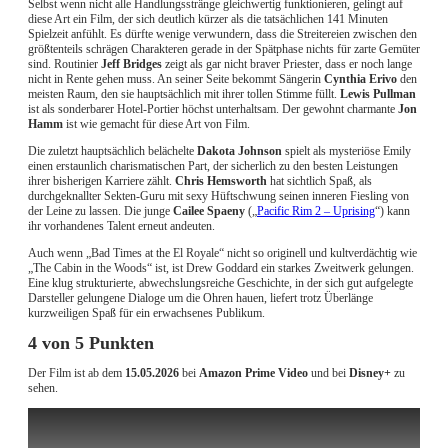
Selbst wenn nicht alle Handlungsstränge gleichwertig funktionieren, gelingt auf
diese Art ein Film, der sich deutlich kürzer als die tatsächlichen 141 Minuten
Spielzeit anfühlt. Es dürfte wenige verwundern, dass die Streitereien zwischen den
größtenteils schrägen Charakteren gerade in der Spätphase nichts für zarte Gemüter
sind. Routinier
Jeff Bridges
zeigt als gar nicht braver Priester, dass er noch lange
nicht in Rente gehen muss. An seiner Seite bekommt Sängerin
Cynthia Erivo
den
meisten Raum, den sie hauptsächlich mit ihrer tollen Stimme füllt.
Lewis Pullman
ist als sonderbarer Hotel-Portier höchst unterhaltsam. Der gewohnt charmante
Jon
Hamm
ist wie gemacht für diese Art von Film.
Die zuletzt hauptsächlich belächelte
Dakota Johnson
spielt als mysteriöse Emily
einen erstaunlich charismatischen Part, der sicherlich zu den besten Leistungen
ihrer bisherigen Karriere zählt.
Chris Hemsworth
hat sichtlich Spaß, als
durchgeknallter Sekten-Guru mit sexy Hüftschwung seinen inneren Fiesling von
der Leine zu lassen. Die junge
Cailee Spaeny
(„
Pacific Rim 2 – Uprising
“) kann
ihr vorhandenes Talent erneut andeuten.
Auch wenn „Bad Times at the El Royale“ nicht so originell und kultverdächtig wie
„The Cabin in the Woods“ ist, ist Drew Goddard ein starkes Zweitwerk gelungen.
Eine klug strukturierte, abwechslungsreiche Geschichte, in der sich gut aufgelegte
Darsteller gelungene Dialoge um die Ohren hauen, liefert trotz Überlänge
kurzweiligen Spaß für ein erwachsenes Publikum.
4 von 5 Punkten
Der Film ist ab dem
15.05.2026
bei
Amazon Prime Video
und bei
Disney+
zu
sehen.