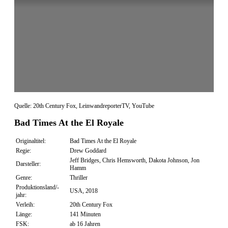
Quelle: 20th Century Fox, LeinwandreporterTV, YouTube
Bad Times At the El Royale
Originaltitel:
Bad Times At the El Royale
Regie:
Drew Goddard
Jeff Bridges, Chris Hemsworth, Dakota Johnson, Jon
Darsteller:
Hamm
Genre:
Thriller
Produktionsland/-
USA, 2018
jahr:
Verleih:
20th Century Fox
Länge:
141 Minuten
FSK:
ab 16 Jahren