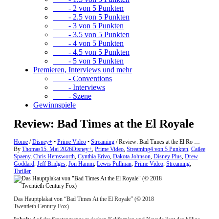
- 2 von 5 Punkten
- 2.5 von 5 Punkten
- 3 von 5 Punkten
- 3.5 von 5 Punkten
- 4 von 5 Punkten
- 4.5 von 5 Punkten
- 5 von 5 Punkten
Premieren, Interviews und mehr
- Conventions
- Interviews
- Szene
Gewinnspiele
Review: Bad Times at the El Royale
Home
/
Disney+
•
Prime Video
•
Streaming
/
Review: Bad Times at the El Ro …
By
Thomas
15. Mai 2026
Disney+
,
Prime Video
,
Streaming
4 von 5 Punkten
,
Cailee
Spaeny
,
Chris Hemsworth
,
Cynthia Erivo
,
Dakota Johnson
,
Disney Plus
,
Drew
Goddard
,
Jeff Bridges
,
Jon Hamm
,
Lewis Pullman
,
Prime Video
,
Streaming
,
Thriller
Das Hauptplakat von “Bad Times At the El Royale” (© 2018
Twentieth Century Fox)