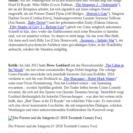
Inhalt:
Auf der Staatengrenze zwischen Kalifornien und Nevada liegt das billige
Hotel El Royale. Mike Miller (Lewis Pullman, „
The Strangers 2 – Opfernacht
“),
der an der Rezeption arbeitet, hat sich eigentlich auf einen ruhigen Abend
eingestellt, als mit Priester Daniel Flynn (Jeff Bridges, „
Heaven’s Gate
“), Sängerin
Darlene Sweet (Cynthia Erivo), Staubsaugervertreter Laramie Seymour Sullivan
(Jon Hamm, „
Baby Driver
“) und der geheimnisvollen Emily (Dakota Johnson,
„
Fifty Shades of Grey 3 – Befreite Lust
“) gleich vier Gäste zeitgleich ankommen.
Schnell ist klar, dass weder das Etablissement noch seine Besucher so harmlos
sind, wie sie zunächst wirken. So dauert es nicht lange, bis das erste Blut fließt.
Als dann auch noch Billy Lee (Chris Hemsworth, „
Avengers – Infinity War
“), der
charismatisch-psychotische Anführer einer gewalttätigen Sekte, in der Hotellobby
auftaucht, eskaliert die Situation endgültig.
Kritik:
Im Jahr 2012 hatte
Drew Goddard
mit der Horrorkomödie „
The Cabin in
the Woods
“ ein fast schon sensationelles Regie-Debüt hingelegt. Die schräge
Genre-Parodie entwickelte sich innerhalb kürzester Zeit zum Kultfilm. 2016
verdiente er sich für sein Drehbuch zu „
Der Marsianer – Rettet Mark Watney
“
seine erste Oscar-Nominierung. Nun hat Goddard seinen – mit Spannung
erwarteten – zweiten Spielfilm gedreht. Die Trailer ließen bereits Crime-Comedy
erwarten, die sich auf den Spuren von Quentin Tarantino bewegt. Tatsächlich sorgt
Goddard diesbezüglich für keinerlei Überraschungen – was aber bei weitem nicht
heißt, dass „Bad Times at the El Royale“ ein schlechter Film wäre. Es entwickelt
sich eine clever konstruierte Geschichte, die mit temporeichen Dialogen, schicken
Wendungen und einer unkonventionellen Erzählstruktur für Kurzweil sorgt.
Der Priester und die Sängerin (© 2018 Twentieth Century Fox)