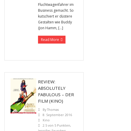
Fluchtwagenfahrer im
Business gemacht. So
kutschiert er düstere
Gestalten wie Buddy
(Jon Hamm, […]
Read More
REVIEW:
ABSOLUTELY
FABULOUS – DER
FILM (KINO)
By
Thomas
8. September 2016
Kino
2.5 von 5 Punkten
,
Jennifer Saunders
,