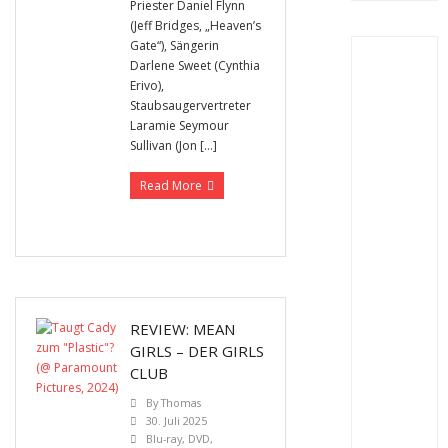
Priester Daniel Flynn
(Jeff Bridges, „Heaven’s
Gate“), Sängerin
Darlene Sweet (Cynthia
Erivo),
Staubsaugervertreter
Laramie Seymour
Sullivan (Jon […]
Read More
REVIEW: MEAN
GIRLS – DER GIRLS
CLUB
By
Thomas
30. Juli 2025
Blu-ray
,
DVD
,