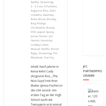
Netflix
,
Streaming
3.5 von 5 Punkten
,
Angourie Rice
,
Auli'i
Cravalho
,
Avantika
,
Bebe Wood
,
Blu-Ray
,
Busy Phillips
,
Christopher Briney
,
DVD
,
Jaquel Spivey
,
Jenna Fischer
,
Jon
Hamm
,
Komödie
,
Lindsay Lohan
,
Musical
,
Netflix
,
Reneé
Rapp
,
Streaming
,
Tim
Meadows
,
Tina Fey
JPC
Inhalt: Nach Jahren in
PARTNERPRO
Kenia kehrt Cady
GRAMM
(Angourie Rice, „The
Nice Guys“) mit ihrer
Mutter (Jenna Fischer) in
die USA zurück. Am
ersten Tag an der High
School sucht die
Teenagerin erst einmal