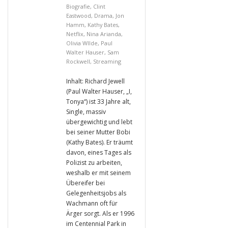
Biografie
,
Clint
Eastwood
,
Drama
,
Jon
Hamm
,
Kathy Bates
,
Netflix
,
Nina Arianda
,
Olivia WIlde
,
Paul
Walter Hauser
,
Sam
Rockwell
,
Streaming
Inhalt: Richard Jewell
(Paul Walter Hauser, „I,
Tonya“) ist 33 Jahre alt,
Single, massiv
übergewichtig und lebt
bei seiner Mutter Bobi
(Kathy Bates). Er träumt
davon, eines Tages als
Polizist zu arbeiten,
weshalb er mit seinem
Übereifer bei
Gelegenheitsjobs als
Wachmann oft für
Ärger sorgt. Als er 1996
im Centennial Park in