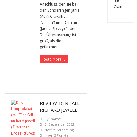
Anschluss, den sie bei
den Sonderlingen Janis
(Auliʻi Cravalho,
„Vaiana“) und Damian
(Jaquel Spivey) findet.
Die Überraschung ist
groß, als die
gefürchtete […]
Read More
REVIEW: DER FALL
RICHARD JEWELL
By
Thomas
7. Dezember 2022
Netflix
,
Streaming
4 von 5 Punkten
,