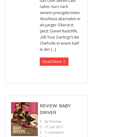
das Übel seinen Lauf
nahm: Kurz nach
seinem preisgekrönten
Abschluss übernahm er
als junger Oberarzt
(jetzt: Daniel Radcliffe,
„Kill Your Darlings“) die
Chefrolle in einem Kaff
in der […]
Read More
REVIEW: BABY
DRIVER
By
Thomas
27. Juli 2017
1 comment