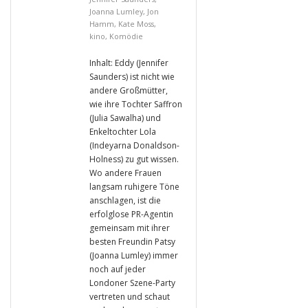
Joanna Lumley
,
Jon
Hamm
,
Kate Moss
,
kino
,
Komödie
Inhalt: Eddy (Jennifer
Saunders) ist nicht wie
andere Großmütter,
wie ihre Tochter Saffron
(Julia Sawalha) und
Enkeltochter Lola
(Indeyarna Donaldson-
Holness) zu gut wissen.
Wo andere Frauen
langsam ruhigere Töne
anschlagen, ist die
erfolglose PR-Agentin
gemeinsam mit ihrer
besten Freundin Patsy
(Joanna Lumley) immer
noch auf jeder
Londoner Szene-Party
vertreten und schaut