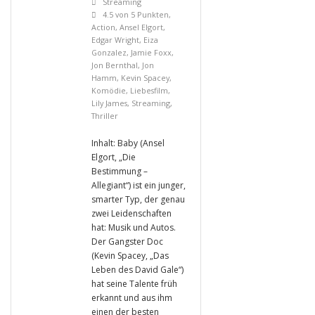
Streaming
4.5 von 5 Punkten
,
Action
,
Ansel Elgort
,
Edgar Wright
,
Eiza
Gonzalez
,
Jamie Foxx
,
Jon Bernthal
,
Jon
Hamm
,
Kevin Spacey
,
Komödie
,
Liebesfilm
,
Lily James
,
Streaming
,
Thriller
Inhalt: Baby (Ansel
Elgort, „Die
Bestimmung –
Allegiant“) ist ein junger,
smarter Typ, der genau
zwei Leidenschaften
hat: Musik und Autos.
Der Gangster Doc
(Kevin Spacey, „Das
Leben des David Gale“)
hat seine Talente früh
erkannt und aus ihm
einen der besten