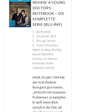
REVIEW: A YOUNG
DOCTOR’S
NOTEBOOK – DIE
KOMPLETTE
SERIE (BLU-RAY)
By
Thomas
24. Januar 2019
Blu-ray
,
Serien
4 von 5 Punkten
,
Adam Godley
,
Blu-Ray
,
Daniel Radcliffe
,
Drama
,
Jon Hamm
,
Komödie
,
Rosie
Cavaliero
,
serien
Inhalt: Im Jahr 1934 hat
der Arzt Vladimir
Bomgard (Jon Hamm,
„30 Rock“) mit massiven
Problemen zu kämpfen.
Er wirft einen Blick
zurück in die Zeit, als