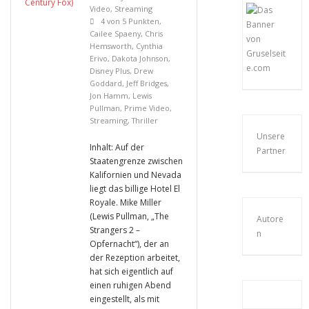
Video
,
Streaming
4 von 5 Punkten
,
Cailee Spaeny
,
Chris
Hemsworth
,
Cynthia
Erivo
,
Dakota Johnson
,
Disney Plus
,
Drew
Goddard
,
Jeff Bridges
,
Jon Hamm
,
Lewis
Pullman
,
Prime Video
,
Streaming
,
Thriller
Unsere
Inhalt: Auf der
Partner
Staatengrenze zwischen
Kalifornien und Nevada
liegt das billige Hotel El
Royale. Mike Miller
(Lewis Pullman, „The
Autore
Strangers 2 –
n
Opfernacht“), der an
der Rezeption arbeitet,
hat sich eigentlich auf
einen ruhigen Abend
eingestellt, als mit