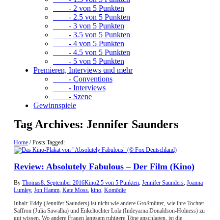
- 2 von 5 Punkten
- 2.5 von 5 Punkten
- 3 von 5 Punkten
- 3.5 von 5 Punkten
- 4 von 5 Punkten
- 4.5 von 5 Punkten
- 5 von 5 Punkten
Premieren, Interviews und mehr
- Conventions
- Interviews
- Szene
Gewinnspiele
Tag Archives:
Jennifer Saunders
Home
/
Posts Tagged:
Review: Absolutely Fabulous – Der Film (Kino)
By
Thomas
8. September 2016
Kino
2.5 von 5 Punkten
,
Jennifer Saunders
,
Joanna
Lumley
,
Jon Hamm
,
Kate Moss
,
kino
,
Komödie
Inhalt: Eddy (Jennifer Saunders) ist nicht wie andere Großmütter, wie ihre Tochter
Saffron (Julia Sawalha) und Enkeltochter Lola (Indeyarna Donaldson-Holness) zu
gut wissen. Wo andere Frauen langsam ruhigere Töne anschlagen, ist die