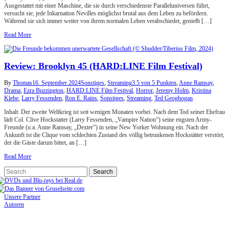
Ausgestattet mit einer Maschine, die sie durch verschiedenste Paralleluniversen führt,
versucht sie, jede Inkarnation Nevilles möglichst brutal aus dem Leben zu befördern.
Während sie sich immer weiter von ihrem normalen Leben verabschiedet, genießt […]
Read More
Review: Brooklyn 45 (HARD:LINE Film Festival)
By
Thomas
16. September 2024
Sonstiges
,
Streaming
3.5 von 5 Punkten
,
Anne Ramsay
,
Drama
,
Ezra Buzzington
,
HARD:LINE Film Festival
,
Horror
,
Jeremy Holm
,
Kristina
Klebe
,
Larry Fessenden
,
Ron E. Rains
,
Sonstiges
,
Streaming
,
Ted Geoghogan
Inhalt: Der zweite Weltkrieg ist seit wenigen Monaten vorbei. Nach dem Tod seiner Ehefrau
lädt Col. Clive Hockstatter (Larry Fessenden, „Vampire Nation“) seine engsten Army-
Freunde (u.a. Anne Ramsay, „Dexter“) in seine New Yorker Wohnung ein. Nach der
Ankunft ist die Clique vom schlechten Zustand des völlig betrunkenen Hockstätter verstört,
der die Gäste darum bittet, an […]
Read More
Unsere Partner
Autoren