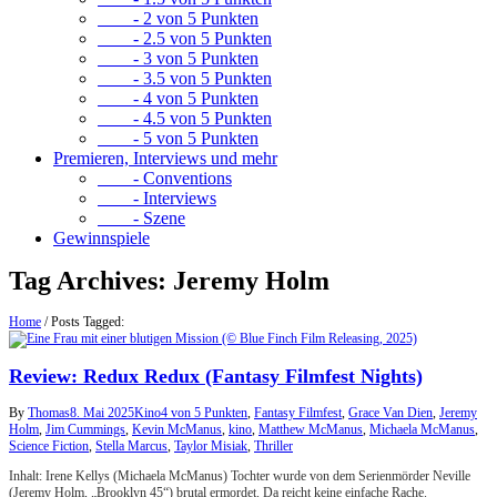
- 2 von 5 Punkten
- 2.5 von 5 Punkten
- 3 von 5 Punkten
- 3.5 von 5 Punkten
- 4 von 5 Punkten
- 4.5 von 5 Punkten
- 5 von 5 Punkten
Premieren, Interviews und mehr
- Conventions
- Interviews
- Szene
Gewinnspiele
Tag Archives:
Jeremy Holm
Home
/
Posts Tagged:
Review: Redux Redux (Fantasy Filmfest Nights)
By
Thomas
8. Mai 2025
Kino
4 von 5 Punkten
,
Fantasy Filmfest
,
Grace Van Dien
,
Jeremy
Holm
,
Jim Cummings
,
Kevin McManus
,
kino
,
Matthew McManus
,
Michaela McManus
,
Science Fiction
,
Stella Marcus
,
Taylor Misiak
,
Thriller
Inhalt: Irene Kellys (Michaela McManus) Tochter wurde von dem Serienmörder Neville
(Jeremy Holm, „Brooklyn 45“) brutal ermordet. Da reicht keine einfache Rache.