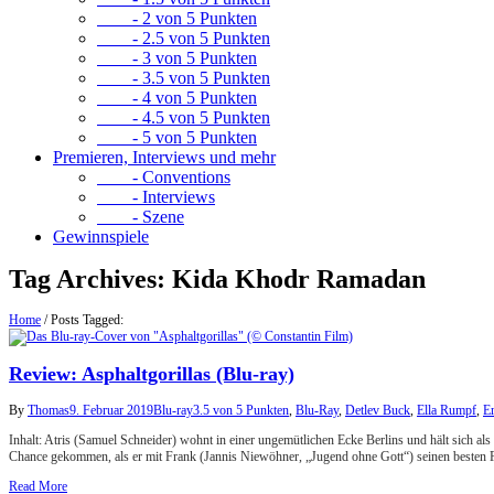
- 2 von 5 Punkten
- 2.5 von 5 Punkten
- 3 von 5 Punkten
- 3.5 von 5 Punkten
- 4 von 5 Punkten
- 4.5 von 5 Punkten
- 5 von 5 Punkten
Premieren, Interviews und mehr
- Conventions
- Interviews
- Szene
Gewinnspiele
Tag Archives:
Kida Khodr Ramadan
Home
/
Posts Tagged:
Review: Asphaltgorillas (Blu-ray)
By
Thomas
9. Februar 2019
Blu-ray
3.5 von 5 Punkten
,
Blu-Ray
,
Detlev Buck
,
Ella Rumpf
,
E
Inhalt: Atris (Samuel Schneider) wohnt in einer ungemütlichen Ecke Berlins und hält sich 
Chance gekommen, als er mit Frank (Jannis Niewöhner, „Jugend ohne Gott“) seinen besten
Read More