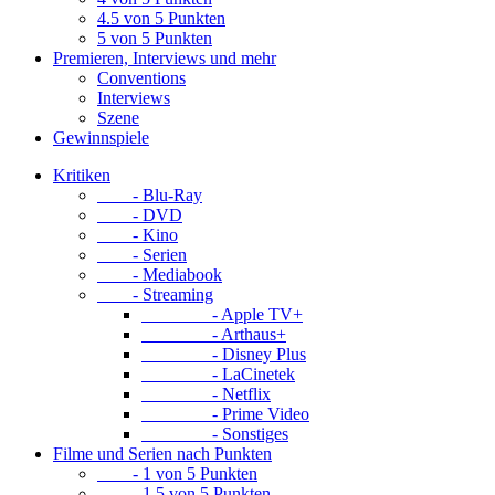
4.5 von 5 Punkten
5 von 5 Punkten
Premieren, Interviews und mehr
Conventions
Interviews
Szene
Gewinnspiele
Kritiken
- Blu-Ray
- DVD
- Kino
- Serien
- Mediabook
- Streaming
- Apple TV+
- Arthaus+
- Disney Plus
- LaCinetek
- Netflix
- Prime Video
- Sonstiges
Filme und Serien nach Punkten
- 1 von 5 Punkten
- 1.5 von 5 Punkten