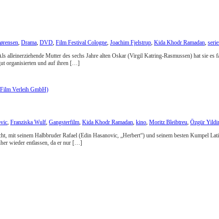
Sørensen
,
Drama
,
DVD
,
Film Festival Cologne
,
Joachim Fjelstrup
,
Kida Khodr Ramadan
,
seri
 Als alleinerziehende Mutter des sechs Jahre alten Oskar (Virgil Katring-Rasmussen) hat sie es
t organisierten und auf ihren […]
vic
,
Franziska Wulf
,
Gangsterfilm
,
Kida Khodr Ramadan
,
kino
,
Moritz Bleibtreu
,
Özgür Yildi
ucht, mit seinem Halbbruder Rafael (Edin Hasanovic, „Herbert“) und seinem besten Kumpel La
üher wieder entlassen, da er nur […]