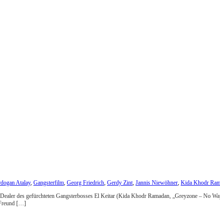
rdogan Atalay
,
Gangsterfilm
,
Georg Friedrich
,
Gerdy Zint
,
Jannis Niewöhner
,
Kida Khodr Ra
als Dealer des gefürchteten Gangsterbosses El Keitar (Kida Khodr Ramadan, „Greyzone – No Way
 Freund […]