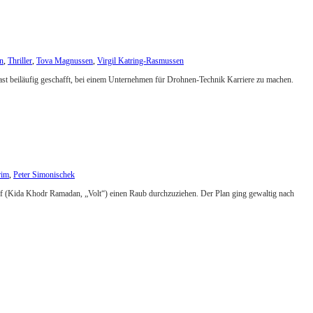
en
,
Thriller
,
Tova Magnussen
,
Virgil Katring-Rasmussen
 fast beiläufig geschafft, bei einem Unternehmen für Drohnen-Technik Karriere zu machen.
rim
,
Peter Simonischek
tif (Kida Khodr Ramadan, „Volt“) einen Raub durchzuziehen. Der Plan ging gewaltig nach