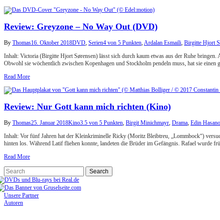
Review: Greyzone – No Way Out (DVD)
By
Thomas
16. Oktober 2018
DVD
,
Serien
4 von 5 Punkten
,
Ardalan Esmaili
,
Birgitte Hjort 
Inhalt: Victoria (Birgitte Hjort Sørensen) lässt sich durch kaum etwas aus der Ruhe bringen.
Obwohl sie wöchentlich zwischen Kopenhagen und Stockholm pendeln muss, hat sie einen gu
Read More
Review: Nur Gott kann mich richten (Kino)
By
Thomas
25. Januar 2018
Kino
3.5 von 5 Punkten
,
Birgit Minichmayr
,
Drama
,
Edin Hasano
Inhalt: Vor fünf Jahren hat der Kleinkriminelle Ricky (Moritz Bleibtreu, „Lommbock“) vers
hinten los. Während Latif fliehen konnte, landeten die Brüder im Gefängnis. Rafael wurde fr
Read More
Unsere Partner
Autoren