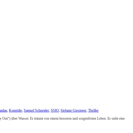
madan
,
Komödie
,
Samuel Schneider
,
SSIO
,
Stefanie Giesinger
,
Thriller
 Out“) über Wasser. Er träumt von einem besseren und sorgenfreien Leben. Er sieht eine