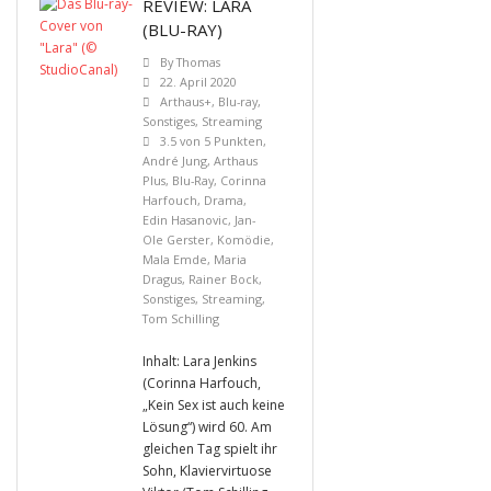
REVIEW: LARA
(BLU-RAY)
By
Thomas
22. April 2020
Arthaus+
,
Blu-ray
,
Sonstiges
,
Streaming
3.5 von 5 Punkten
,
André Jung
,
Arthaus
Plus
,
Blu-Ray
,
Corinna
Harfouch
,
Drama
,
Edin Hasanovic
,
Jan-
Ole Gerster
,
Komödie
,
Mala Emde
,
Maria
Dragus
,
Rainer Bock
,
Sonstiges
,
Streaming
,
Tom Schilling
Inhalt: Lara Jenkins
(Corinna Harfouch,
„Kein Sex ist auch keine
Lösung“) wird 60. Am
gleichen Tag spielt ihr
Sohn, Klaviervirtuose