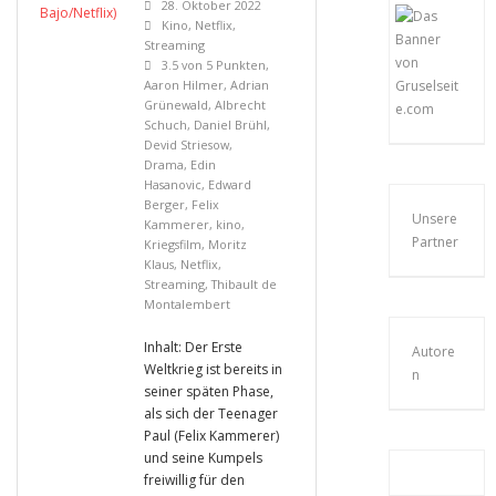
28. Oktober 2022
Kino
,
Netflix
,
Streaming
3.5 von 5 Punkten
,
Aaron Hilmer
,
Adrian
Grünewald
,
Albrecht
Schuch
,
Daniel Brühl
,
Devid Striesow
,
Drama
,
Edin
Hasanovic
,
Edward
Berger
,
Felix
Unsere
Kammerer
,
kino
,
Partner
Kriegsfilm
,
Moritz
Klaus
,
Netflix
,
Streaming
,
Thibault de
Montalembert
Inhalt: Der Erste
Autore
Weltkrieg ist bereits in
n
seiner späten Phase,
als sich der Teenager
Paul (Felix Kammerer)
und seine Kumpels
freiwillig für den