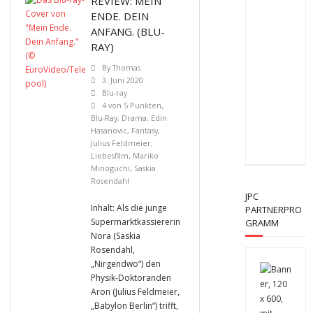
REVIEW: MEIN
ENDE. DEIN
ANFANG. (BLU-
RAY)
By
Thomas
3. Juni 2020
Blu-ray
4 von 5 Punkten
,
Blu-Ray
,
Drama
,
Edin
Hasanovic
,
Fantasy
,
Julius Feldmeier
,
Liebesfilm
,
Mariko
Minoguchi
,
Saskia
Rosendahl
JPC
Inhalt: Als die junge
PARTNERPRO
Supermarktkassiererin
GRAMM
Nora (Saskia
Rosendahl,
„Nirgendwo“) den
Physik-Doktoranden
Aron (Julius Feldmeier,
„Babylon Berlin“) trifft,