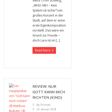
Viktor (Tom Schilling,
„WHO AM I – Kein
System ist sicher“) ein
großes Konzert in der
Stadt, auf dem er seine
erste Eigenkomposition
vorstellt. Das wäre ein
Grund zur Freude –
doch Lara ist im […]
Read More
REVIEW: NUR
GOTT KANN MICH
RICHTEN (KINO)
By
Thomas
25. Januar 2018