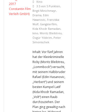
Kino
3.5 von 5 Punkten
,
Birgit Minichmayr
,
Drama
,
Edin
Hasanovic
,
Franziska
Wulf
,
Gangsterfilm
,
Kida Khodr Ramadan
,
kino
,
Moritz Bleibtreu
,
Özgür Yildirim
,
Peter
Simonischek
Inhalt: Vor fünf Jahren
hat der Kleinkriminelle
Ricky (Moritz Bleibtreu,
„Lommbock“) versucht,
mit seinem Halbbruder
Rafael (Edin Hasanovic,
„Herbert“) und seinem
besten Kumpel Latif
(Kida Khodr Ramadan,
„Volt“) einen Raub
durchzuziehen. Der
Plan ging gewaltig nach
hinten los. Während