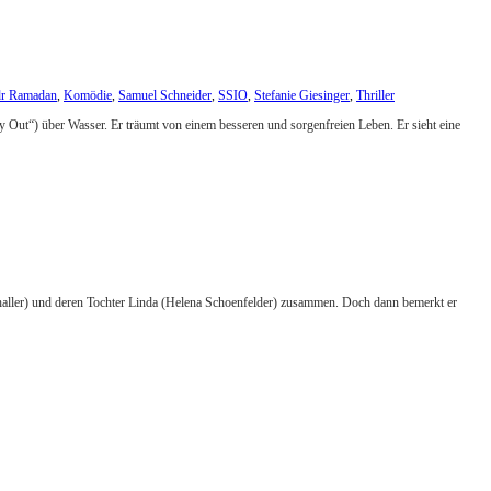
r Ramadan
,
Komödie
,
Samuel Schneider
,
SSIO
,
Stefanie Giesinger
,
Thriller
 Out“) über Wasser. Er träumt von einem besseren und sorgenfreien Leben. Er sieht eine
-Schaller) und deren Tochter Linda (Helena Schoenfelder) zusammen. Doch dann bemerkt er