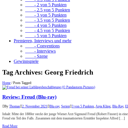
- 2 von 5 Punkten
- 2.5 von 5 Punkten
- 3 von 5 Punkten
- 3.5 von 5 Punkten
- 4 von 5 Punkten
- 4.5 von 5 Punkten
- 5 von 5 Punkten
Premieren, Interviews und mehr
- Conventions
- Interviews
- Szene
Gewinnspiele
Tag Archives:
Georg Friedrich
Home
/
Posts Tagged:
Review: Freud (Blu-ray)
By
Thomas
2. November 2021
Blu-ray
,
Serien
3 von 5 Punkten
,
Anja Kling
,
Blu-Ray
,
E
Inhalt: Mitte der 1880er steckt der junge Wiener Arzt Sigmund Freud (Robert Finster) in eine
Freud ein Teil des Falls. Zusammen mit dem traumatisierten Ermittler Inspektor Alfred […]
Read More