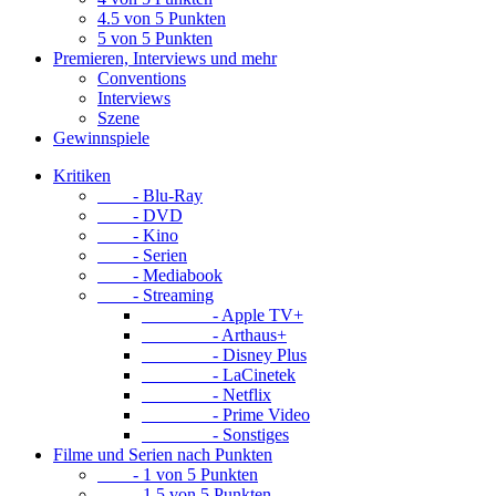
4.5 von 5 Punkten
5 von 5 Punkten
Premieren, Interviews und mehr
Conventions
Interviews
Szene
Gewinnspiele
Kritiken
- Blu-Ray
- DVD
- Kino
- Serien
- Mediabook
- Streaming
- Apple TV+
- Arthaus+
- Disney Plus
- LaCinetek
- Netflix
- Prime Video
- Sonstiges
Filme und Serien nach Punkten
- 1 von 5 Punkten
- 1.5 von 5 Punkten