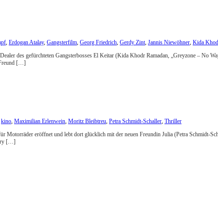
mpf
,
Erdogan Atalay
,
Gangsterfilm
,
Georg Friedrich
,
Gerdy Zint
,
Jannis Niewöhner
,
Kida Khod
als Dealer des gefürchteten Gangsterbosses El Keitar (Kida Khodr Ramadan, „Greyzone – No Way
 Freund […]
,
kino
,
Maximilian Erlenwein
,
Moritz Bleibtreu
,
Petra Schmidt-Schaller
,
Thriller
 für Motorräder eröffnet und lebt dort glücklich mit der neuen Freundin Julia (Petra Schmidt
nry […]