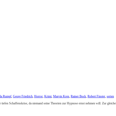
lla Rumpf
,
Georg Friedrich
,
Horror
,
Krimi
,
Marvin Kren
,
Rainer Bock
,
Robert Finster
,
serien
r tiefen Schaffenskrise, da niemand seine Theorien zur Hypnose ernst nehmen will. Zur gleichen 