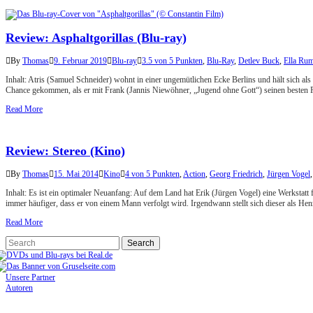
Review: Asphaltgorillas (Blu-ray)
By
Thomas
9. Februar 2019
Blu-ray
3.5 von 5 Punkten
,
Blu-Ray
,
Detlev Buck
,
Ella Ru
Inhalt: Atris (Samuel Schneider) wohnt in einer ungemütlichen Ecke Berlins und hält sich 
Chance gekommen, als er mit Frank (Jannis Niewöhner, „Jugend ohne Gott“) seinen besten
Read More
Review: Stereo (Kino)
By
Thomas
15. Mai 2014
Kino
4 von 5 Punkten
,
Action
,
Georg Friedrich
,
Jürgen Vogel
Inhalt: Es ist ein optimaler Neuanfang: Auf dem Land hat Erik (Jürgen Vogel) eine Werkstatt
immer häufiger, dass er von einem Mann verfolgt wird. Irgendwann stellt sich dieser als He
Read More
Unsere Partner
Autoren